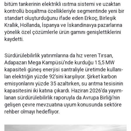
bitüm tan­kerinin elektrikli ısıtma siste­mi ve uzaktan
kontrollü boşalt­ma özellikleriyle segmentinde yeni bir
standart oluşturduğunu ifade eden Erkoç, Birleşik
Kral­lık, Hollanda, İspanya ve İskan­dinavya pazarlarına
yönelik özel çözümlerle ürün gamını geniş­lettiklerini
kaydetti.
Sürdürülebilirlik yatırımları­na da hız veren Tırsan,
Adapaza­rı Mega Kampüsü’nde kurduğu 15,5 MW
kapasiteli güneş ener­jisi santraliyle üretimde kullanı­
lan elektriğin yüzde 92’sini karşı­lıyor. Şirket karbon
emisyonları­nı yüzde 35 azaltırken, su arıtma tesisinin
kapasitesini iki katına çıkardı. Haziran 2026’da yayım­
lanan sürdürülebilirlik raporuyla da Avrupa Birliği’nin
gelişen çev­re mevzuatına uyum konusunda sektöre
rehber olmayı hedefliyor.