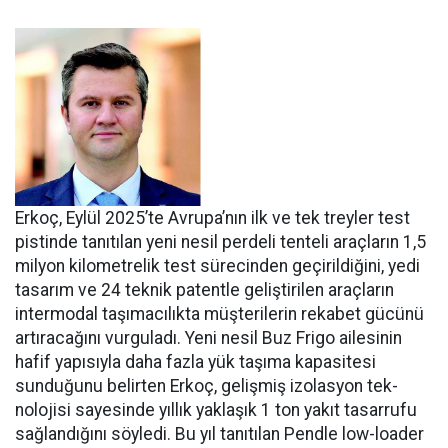
Erkoç, Eylül 2025’te Avru­pa’nın ilk ve tek treyler test
pistin­de tanıtılan yeni nesil perdeli ten­teli araçların 1,5
milyon kilomet­relik test sürecinden geçirildiğini, yedi
tasarım ve 24 teknik patentle geliştirilen araçların
intermodal taşımacılıkta müşterilerin reka­bet gücünü
artıracağını vurgula­dı. Yeni nesil Buz Frigo ailesinin
hafif yapısıyla daha fazla yük ta­şıma kapasitesi
sunduğunu belir­ten Erkoç, gelişmiş izolasyon tek­
nolojisi sayesinde yıllık yaklaşık 1 ton yakıt tasarrufu
sağlandığı­nı söyledi. Bu yıl tanıtılan Pendle low-loader