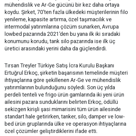
mühendislik ve Ar-Ge gücünü bir kez daha orta­ya
koydu. Şirket, 70’ten fazla ül­kedeki müşterilerinin filo
yenile­me, kapasite artırma, özel taşıma­cılık ve
intermodal yatırımlarına çözüm sunarken, Avrupa
lowbed pazarında 2021’den bu yana ilk iki sıradaki
konumunu korudu, tank silo pazarında ise ilk üç
üretici arasındaki yerini daha da güçlen­dirdi.
Tırsan Treyler Türkiye Satış İcra Kurulu Başkanı
Ertuğrul Er­koç, şirketin başarısının teme­linde müşteri
ihtiyaçlarına göre şekillenen Ar-Ge ve mühendislik
yatırımlarının bulunduğunu söy­ledi. Son üç yılda
perdeli tenteli ve frigo ürün gamlarında iki yeni ürün
ailesini pazara sundukları­nı belirten Erkoç, ödüllü
sekizgen kirişli şasi mimarisini tüm ürün ailesinde
standart hale getirir­ken, tanker, silo, damper ve low­
bed ürün gruplarında ülke ve ope­rasyon ihtiyaçlarına
özel çözüm­ler geliştirdiklerini ifade etti.