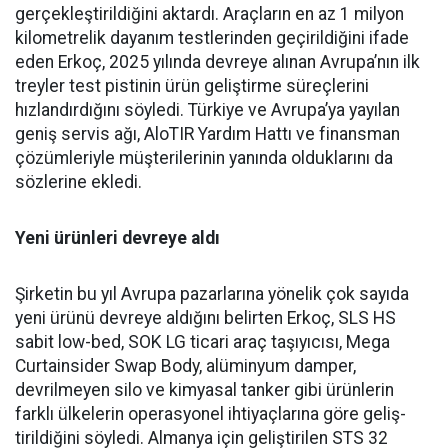
gerçekleştirildiğini ak­tardı. Araçların en az 1 milyon
kilometrelik dayanım testlerin­den geçirildiğini ifade
eden Er­koç, 2025 yılında devreye alınan Avrupa’nın ilk
treyler test pisti­nin ürün geliştirme süreçlerini
hızlandırdığını söyledi. Türkiye ve Avrupa’ya yayılan
geniş ser­vis ağı, AloTIR Yardım Hattı ve finansman
çözümleriyle müşte­rilerinin yanında olduklarını da
sözlerine ekledi.
Yeni ürünleri devreye aldı
Şirketin bu yıl Avrupa pazar­larına yönelik çok sayıda
yeni ürünü devreye aldığını belirten Erkoç, SLS HS
sabit low-bed, SOK LG ticari araç taşıyıcısı, Mega
Curtainsider Swap Body, alüminyum damper,
devrilme­yen silo ve kimyasal tanker gibi ürünlerin
farklı ülkelerin ope­rasyonel ihtiyaçlarına göre geliş­
tirildiğini söyledi. Almanya için geliştirilen STS 32