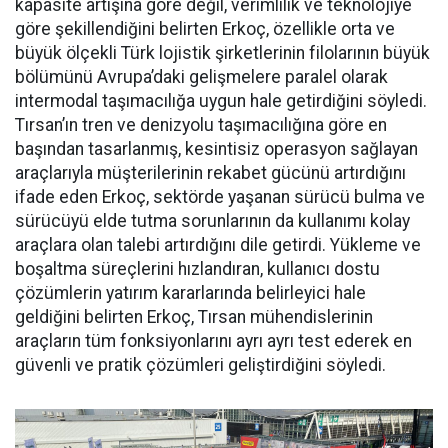
kapasi­te artışına göre değil, verimlilik ve teknolojiye
göre şekillendiği­ni belirten Erkoç, özellikle orta ve
büyük ölçekli Türk lojistik şirket­lerinin filolarının büyük
bölümü­nü Avrupa’daki gelişmelere para­lel olarak
intermodal taşımacılı­ğa uygun hale getirdiğini söyledi.
Tırsan’ın tren ve denizyolu taşı­macılığına göre en
başından ta­sarlanmış, kesintisiz operasyon sağlayan
araçlarıyla müşterile­rinin rekabet gücünü artırdığını
ifade eden Erkoç, sektörde yaşa­nan sürücü bulma ve
sürücüyü el­de tutma sorunlarının da kullanı­mı kolay
araçlara olan talebi ar­tırdığını dile getirdi. Yükleme ve
boşaltma süreçlerini hızlandıran, kullanıcı dostu
çözümlerin yatı­rım kararlarında belirleyici hale
geldiğini belirten Erkoç, Tırsan mühendislerinin
araçların tüm fonksiyonlarını ayrı ayrı test ede­rek en
güvenli ve pratik çözümleri geliştirdiğini söyledi.