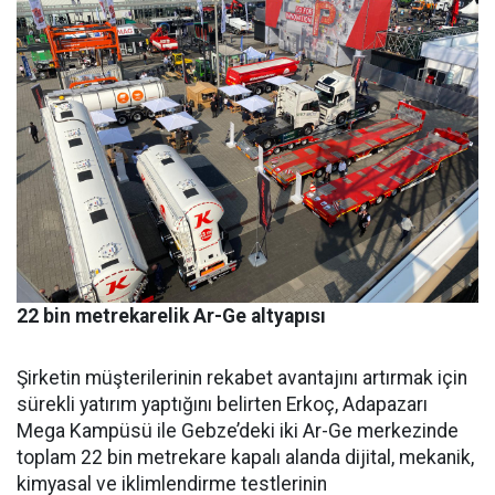
22 bin metrekarelik Ar-Ge altyapısı
Şirketin müşterilerinin reka­bet avantajını artırmak için
sü­rekli yatırım yaptığını belirten Erkoç, Adapazarı
Mega Kampü­sü ile Gebze’deki iki Ar-Ge mer­kezinde
toplam 22 bin metreka­re kapalı alanda dijital, mekanik,
kimyasal ve iklimlendirme test­lerinin