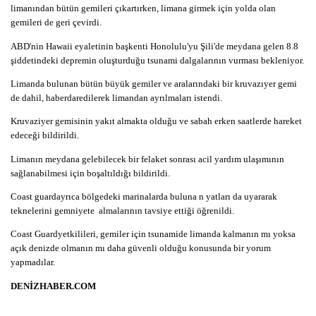
limanından bütün gemileri çıkartırken, limana girmek için yolda olan
gemileri de geri çevirdi.
ABD'nin Hawaii eyaletinin başkenti Honolulu'yu Şili'de meydana gelen 8.8
şiddetindeki depremin oluşturduğu tsunami dalgalarının vurması bekleniyor.
Limanda bulunan bütün büyük gemiler ve aralarındaki bir kruvazıyer gemi
de dahil, haberdaredilerek limandan ayrılmaları istendi.
Kruvaziyer gemisinin yakıt almakta olduğu ve sabah erken saatlerde hareket
edeceği bildirildi.
Limanın meydana gelebilecek bir felaket sonrası acil yardım ulaşımının
sağlanabilmesi için boşaltıldığı bildirildi.
Coast guardayrıca bölgedeki marinalarda buluna n yatları da uyararak
teknelerini gemniyete almalarının tavsiye ettiği öğrenildi.
Coast Guardyetkilileri, gemiler için tsunamide limanda kalmanın mı yoksa
açık denizde olmanın mı daha güvenli olduğu konusunda bir yorum
yapmadılar.
DENİZHABER.COM