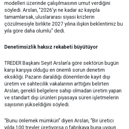
modelleri üzerinde çalışılması­nın umut verdiğini
söyledi. Ars­lan, "2026'yı ne kadar az kayıpla
tamamlarsak, uluslararası siya­si krizlerin
çözülmesiyle birlik­te 2027 yılına ilişkin beklentimiz bu
yıla göre daha olumlu" dedi.
Denetimsizlik haksız rekabeti büyütüyor
TREDER Başkanı Seyit Arslan’a göre sektörün bugün
karşı karşıya olduğu en önemli sorun denetim
eksikliği. Pazarın daraldığı dönemlerde kayıt dışı
üretim ve sahtecilik vakalarının arttığını belirten
Arslan, gerekli belgelere sahip olmadan üretim yapan
ve standart dışı ürünleri piyasaya süren işletmelerin
sayısının yükseldiğini söyledi.
“Bunu önlemek mümkün” diyen Arslan, “Bir üretici
yılda 100 treyler üretiyorsa o fabrikaya buna uygun