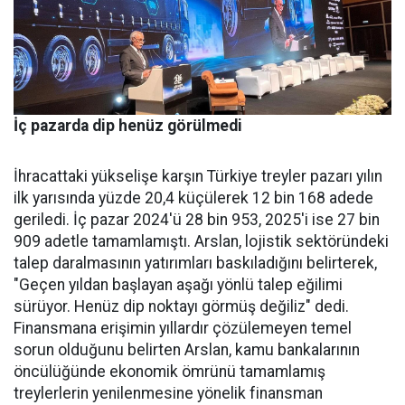
İç pazarda dip henüz görülmedi
İhracattaki yükselişe karşın Türkiye treyler pazarı yılın
ilk yarısında yüzde 20,4 küçülerek 12 bin 168 adede
geriledi. İç pa­zar 2024'ü 28 bin 953, 2025'i ise 27 bin
909 adetle tamamlamış­tı. Arslan, lojistik sektöründeki
talep daralmasının yatırımları baskıladığını belirterek,
"Geçen yıldan başlayan aşağı yönlü talep eğilimi
sürüyor. Henüz dip nok­tayı görmüş değiliz" dedi.
Finans­mana erişimin yıllardır çözüle­meyen temel
sorun olduğunu be­lirten Arslan, kamu bankalarının
öncülüğünde ekonomik ömrü­nü tamamlamış
treylerlerin ye­nilenmesine yönelik finansman