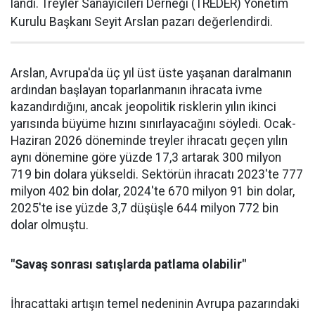
landı. Treyler Sanayicileri Der­neği (TREDER) Yönetim
Kurulu Başkanı Seyit Arslan pazarı değerlendirdi.
Arslan, Avrupa'da üç yıl üst üste yaşanan daralma­nın
ardından başlayan toparlan­manın ihracata ivme
kazandır­dığını, ancak jeopolitik riskle­rin yılın ikinci
yarısında büyüme hızını sınırlayacağını söyledi. Ocak-
Haziran 2026 döneminde treyler ihracatı geçen yılın
aynı dönemine göre yüzde 17,3 artarak 300 milyon
719 bin dolara yüksel­di. Sektörün ihracatı 2023'te 777
milyon 402 bin dolar, 2024'te 670 milyon 91 bin dolar,
2025'te ise yüzde 3,7 düşüşle 644 milyon 772 bin
dolar olmuştu.
"Savaş sonrası satışlarda patlama olabilir"
İhracattaki artışın temel nede­ninin Avrupa pazarındaki