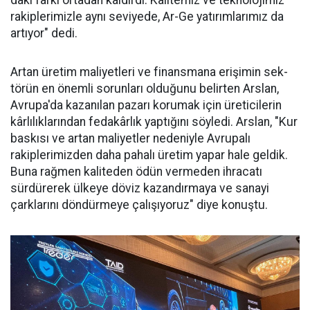
ra­kiplerimizle aynı seviyede, Ar-Ge ya­tırımlarımız da
ar­tıyor" dedi.
Artan üretim ma­liyetleri ve finans­mana erişimin sek­
törün en önemli sorunları oldu­ğunu belirten Arslan,
Avrupa'da kazanılan pazarı korumak için üreticilerin
kârlılıklarından fe­dakârlık yaptığını söyledi. Arslan, "Kur
baskısı ve artan maliyetler nedeniyle Avrupalı
rakiplerimiz­den daha pahalı üretim yapar ha­le geldik.
Buna rağmen kaliteden ödün vermeden ihracatı
sürdüre­rek ülkeye döviz kazandırmaya ve sanayi
çarklarını döndürmeye ça­lışıyoruz" diye konuştu.