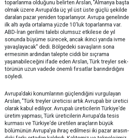
topar­lanma olduğunu belirten Arslan, "Almanya başta
olmak üzere Av­rupa'da üç yıl üst üste güçlü şe­kilde
daralan pazar yeniden to­parlanıyor. Avrupa genelinde
ilk altı ayda ortalama yüzde 10'luk toparlanma var.
ABD-İran geri­limi talebi olumsuz etkilese de yıl
sonunda büyüme sürecek, ancak ikinci yarıda ivme
yavaşlayacak" dedi. Bölgedeki savaşların sona
ermesinin ardından talepte ciddi bir sıçrama
yaşanabileceğini ifa­de eden Arslan, Türk treyler sek­
törünün uzun vadede önemli fır­satlar barındırdığını
söyledi.
Avrupa'daki konumlarının güçlendiğini vurgulayan
Arslan, "Türk treyler üreticisi artık Avru­palı bir üretici
ola­rak kabul ediliyor. Avrupalı üreticile­rin Türkiye'de
üre­tim yapması, Türk üreticilerin Avru­pa'da tesis
kurması ve Türkiye'de üreti­len araçların büyük
bölümünün Avru­pa'ya ihraç edilme­si iki pazar arasın­
daki farkı ortadan kaldırdı. Kalitemiz ve teknolojimiz