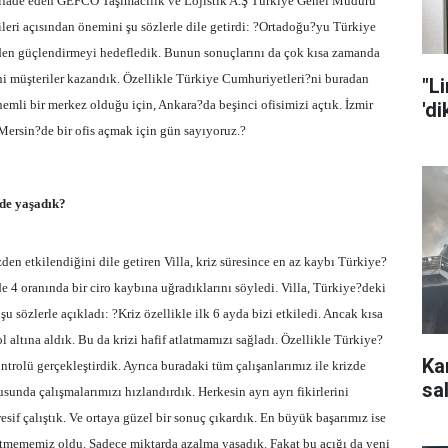
ifade eden GEFCO Taşımacılık ve Lojistik A.Ş Türkiye Genel Müdürü
leri açısından önemini şu sözlerle dile getirdi: ?Ortadoğu?yu Türkiye
inden güçlendirmeyi hedefledik. Bunun sonuçlarını da çok kısa zamanda
i müşteriler kazandık. Özellikle Türkiye Cumhuriyetleri?ni buradan
"L
nemli bir merkez olduğu için, Ankara?da beşinci ofisimizi açtık. İzmir
'd
a Mersin?de bir ofis açmak için gün sayıyoruz.?
de yaşadık?
den etkilendiğini dile getiren Villa, kriz süresince en az kaybı Türkiye?
e 4 oranında bir ciro kaybına uğradıklarını söyledi. Villa, Türkiye?deki
 şu sözlerle açıkladı: ?Kriz özellikle ilk 6 ayda bizi etkiledi. Ancak kısa
 altına aldık. Bu da krizi hafif atlatmamızı sağladı. Özellikle Türkiye?
Ka
ontrolü gerçekleştirdik. Ayrıca buradaki tüm çalışanlarımız ile krizde
sal
unda çalışmalarımızı hızlandırdık. Herkesin ayrı ayrı fikirlerini
sif çalıştık. Ve ortaya güzel bir sonuç çıkardık. En büyük başarımız ise
tmememiz oldu. Sadece miktarda azalma yaşadık. Fakat bu açığı da yeni