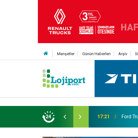
Manşetler
Günün Haberleri
Arşiv
S
eni Nesil Kabin Projesi’nde birleşecek
24
10:35
Treylerd