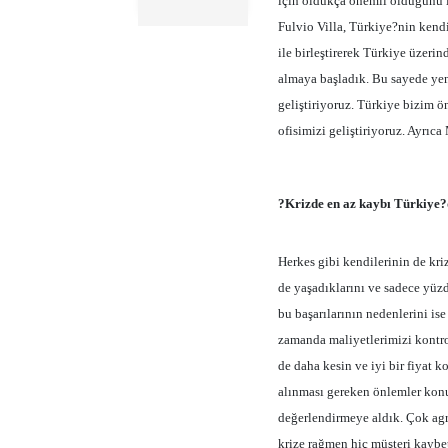
için oldukça önemli olduğunu 
Fulvio Villa, Türkiye?nin kendi
ile birleştirerek Türkiye üzer
almaya başladık. Bu sayede yen
geliştiriyoruz. Türkiye bizim ö
ofisimizi geliştiriyoruz. Ayrıc
?Krizde en az kaybı Türkiye?
Herkes gibi kendilerinin de kriz
de yaşadıklarını ve sadece yüzd
bu başarılarının nedenlerini ise
zamanda maliyetlerimizi kontrol
de daha kesin ve iyi bir fiyat k
alınması gereken önlemler konus
değerlendirmeye aldık. Çok agre
krize rağmen hiç müşteri kaybe