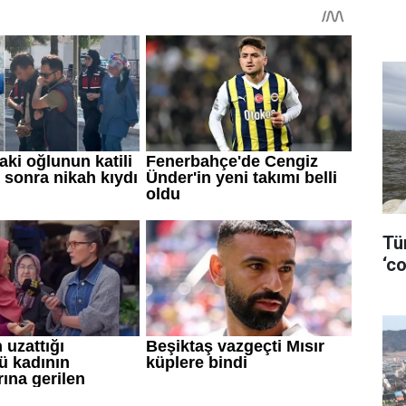
Tü
‘co