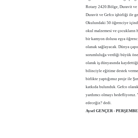
Rotary 2420.Bölge, Duravit ve G
Duravit ve Gefco işbirliği ile 
Okulundaki 50 öğrenciye içinde
okul malzemesi ve çocukların h
bir kamyon dolusu eşya öğrenci
olanak sağlayacak. Dünya çapı
sorumluluğa verdiği büyük öne
olarak iş dünyasında kaydettiği
bilinciyle eğitime destek verm
birlikte yaptığımız proje ile 
katkıda bulunduk. Gefco olarak
yardımcı olmayı hedefliyoruz. 
edeceğiz? dedi.
Aysel GENÇER - PERŞEMBE