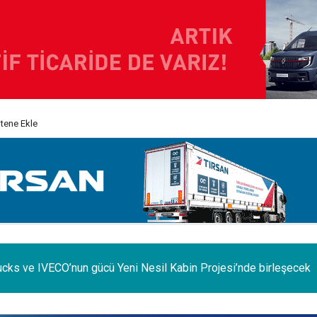
itene Ekle
e iç pazar daraldı, ihracat şaha kalktı