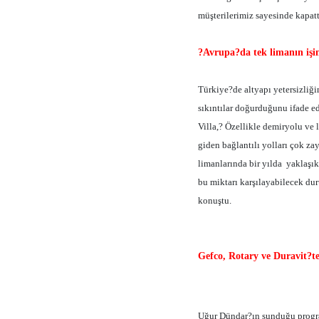
müşterilerimiz sayesinde kapatt
?Avrupa?da tek limanın işi
Türkiye?de altyapı yetersizliği
sıkıntılar doğurduğunu ifade ed
Villa,? Özellikle demiryolu ve
giden bağlantılı yolları çok z
limanlarında bir yılda
yaklaşık
bu miktarı karşılayabilecek du
konuştu.
Gefco, Rotary ve Duravit?
Uğur Dündar?ın sunduğu progr