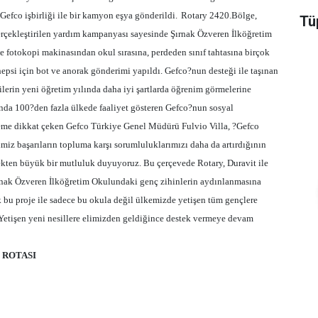
efco işbirliği ile bir kamyon eşya gönderildi.
Rotary 2420.Bölge,
Tüp
gerçekleştirilen yardım kampanyası sayesinde Şırnak Özveren İlköğretim
 fotokopi makinasından okul sırasına, perdeden sınıf tahtasına birçok
epsi için bot ve anorak gönderimi yapıldı. Gefco?nun desteği ile taşınan
lerin yeni öğretim yılında daha iyi şartlarda öğrenim görmelerine
nda 100?den fazla ülkede faaliyet gösteren Gefco?nun sosyal
me dikkat çeken Gefco Türkiye Genel Müdürü Fulvio Villa, ?Gefco
miz başarıların topluma karşı sorumluluklarımızı daha da artırdığının
ekten büyük bir mutluluk duyuyoruz. Bu çerçevede Rotary, Duravit ile
Şırnak Özveren İlköğretim Okulundaki genç zihinlerin aydınlanmasına
 bu proje ile sadece bu okula değil ülkemizde yetişen tüm gençlere
Yetişen yeni nesillere elimizden geldiğince destek vermeye devam
 ROTASI