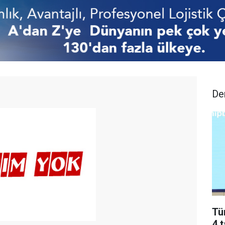
De
Tü
4 