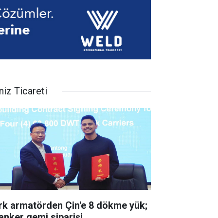
niz Ticareti
rk armatörden Çin'e 8 dökme yük;
tanker gemi siparişi