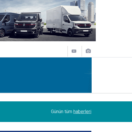
09:47
Her biri 120 tonluk 3 Boeing 777, kamyonlarla 1
Günün tüm
haberleri