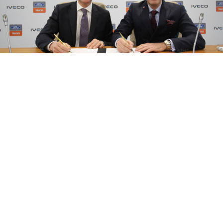
08 Ağustos 2026
17:21
Ford Trucks ve IVECO’nun gücü Yeni
Nesil Kabin Projesi’nde birleşecek
Ford Otosan’ın global ağır ticari araç markası Ford
Trucks, IVECO ile yürüttüğü iş birliği kapsamında
geliştirilecek yeni nesil kabine yönelik yatırımını
açıkladı.