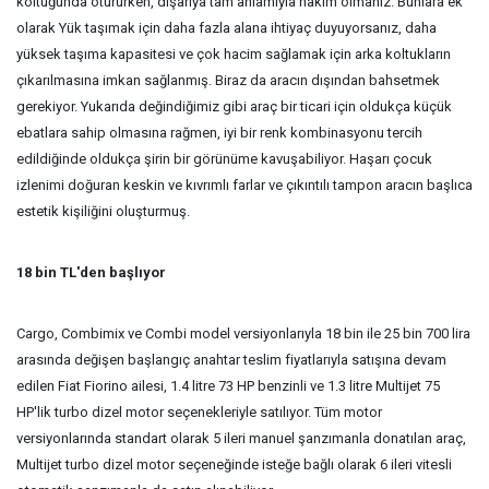
koltuğunda otururken, dışarıya tam anlamıyla hakim olmanız. Bunlara ek
olarak Yük taşımak için daha fazla alana ihtiyaç duyuyorsanız, daha
yüksek taşıma kapasitesi ve çok hacim sağlamak için arka koltukların
çıkarılmasına imkan sağlanmış. Biraz da aracın dışından bahsetmek
gerekiyor. Yukarıda değindiğimiz gibi araç bir ticari için oldukça küçük
ebatlara sahip olmasına rağmen, iyi bir renk kombinasyonu tercih
edildiğinde oldukça şirin bir görünüme kavuşabiliyor. Haşarı çocuk
izlenimi doğuran keskin ve kıvrımlı farlar ve çıkıntılı tampon aracın başlıca
estetik kişiliğini oluşturmuş.
18 bin TL'den başlıyor
Cargo, Combimix ve Combi model versiyonlarıyla 18 bin ile 25 bin 700 lira
arasında değişen başlangıç anahtar teslim fiyatlarıyla satışına devam
edilen Fiat Fiorino ailesi, 1.4 litre 73 HP benzinli ve 1.3 litre Multijet 75
HP'lik turbo dizel motor seçenekleriyle satılıyor. Tüm motor
versiyonlarında standart olarak 5 ileri manuel şanzımanla donatılan araç,
Multijet turbo dizel motor seçeneğinde isteğe bağlı olarak 6 ileri vitesli