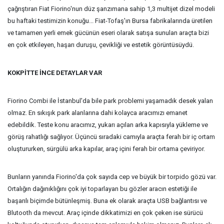
çağrıştıran Fiat Fiorino'nun düz şanzımana sahip 1,3 multijet dizel modeli
bu haftaki testimizin konuğu... Fiat-Tofaş'ın Bursa fabrikalarında üretilen
ve tamamen yerli emek gücünün eseri olarak satışa sunulan araçta bizi
en çok etkileyen, haşarı duruşu, çevikliği ve estetik görüntüsüydü.
KOKPİTTE İNCE DETAYLAR VAR
Fiorino Combi ile İstanbul'da bile park problemi yaşamadık desek yalan
olmaz. En sıkışık park alanlarına dahi kolayca aracımızı emanet
edebildik. Teste konu aracımız, yukarı açılan arka kapısıyla yükleme ve
görüş rahatlığı sağlıyor. Üçüncü sıradaki camıyla araçta ferah bir iç ortam
oluştururken, sürgülü arka kapılar, araç içini ferah bir ortama çeviriyor.
Bunların yanında Fiorino'da çok sayıda cep ve büyük bir torpido gözü var.
Ortalığın dağınıklığını çok iyi toparlayan bu gözler aracın estetiği ile
başarılı biçimde bütünleşmiş. Buna ek olarak araçta USB bağlantısı ve
Blutooth da mevcut. Araç içinde dikkatimizi en çok çeken ise sürücü