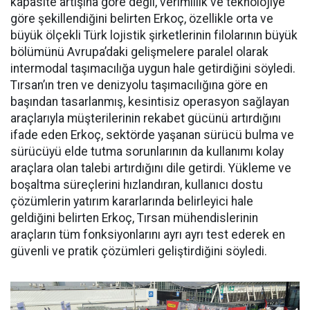
kapasi­te artışına göre değil, verimlilik ve teknolojiye
göre şekillendiği­ni belirten Erkoç, özellikle orta ve
büyük ölçekli Türk lojistik şirket­lerinin filolarının büyük
bölümü­nü Avrupa’daki gelişmelere para­lel olarak
intermodal taşımacılı­ğa uygun hale getirdiğini söyledi.
Tırsan’ın tren ve denizyolu taşı­macılığına göre en
başından ta­sarlanmış, kesintisiz operasyon sağlayan
araçlarıyla müşterile­rinin rekabet gücünü artırdığını
ifade eden Erkoç, sektörde yaşa­nan sürücü bulma ve
sürücüyü el­de tutma sorunlarının da kullanı­mı kolay
araçlara olan talebi ar­tırdığını dile getirdi. Yükleme ve
boşaltma süreçlerini hızlandıran, kullanıcı dostu
çözümlerin yatı­rım kararlarında belirleyici hale
geldiğini belirten Erkoç, Tırsan mühendislerinin
araçların tüm fonksiyonlarını ayrı ayrı test ede­rek en
güvenli ve pratik çözümleri geliştirdiğini söyledi.