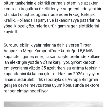
bitüm tan­kerinin elektrikli ısıtma siste­mi ve uzaktan
kontrollü boşalt­ma özellikleriyle segmentinde yeni bir
standart oluşturduğunu ifade eden Erkoç, Birleşik
Kral­lık, Hollanda, İspanya ve İskan­dinavya pazarlarına
yönelik özel çözümlerle ürün gamını geniş­lettiklerini
kaydetti.
Sürdürülebilirlik yatırımları­na da hız veren Tırsan,
Adapaza­rı Mega Kampüsü’nde kurduğu 15,5 MW
kapasiteli güneş ener­jisi santraliyle üretimde kullanı­
lan elektriğin yüzde 92’sini karşı­lıyor. Şirket karbon
emisyonları­nı yüzde 35 azaltırken, su arıtma tesisinin
kapasitesini iki katına çıkardı. Haziran 2026’da yayım­
lanan sürdürülebilirlik raporuyla da Avrupa Birliği’nin
gelişen çev­re mevzuatına uyum konusunda sektöre
rehber olmayı hedefliyor.