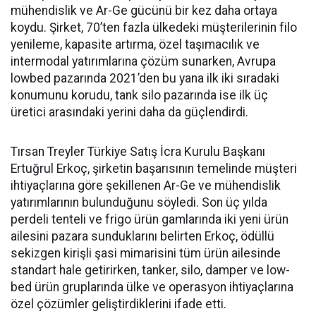
mühendislik ve Ar-Ge gücünü bir kez daha orta­ya
koydu. Şirket, 70’ten fazla ül­kedeki müşterilerinin filo
yenile­me, kapasite artırma, özel taşıma­cılık ve
intermodal yatırımlarına çözüm sunarken, Avrupa
lowbed pazarında 2021’den bu yana ilk iki sıradaki
konumunu korudu, tank silo pazarında ise ilk üç
üretici arasındaki yerini daha da güçlen­dirdi.
Tırsan Treyler Türkiye Satış İcra Kurulu Başkanı
Ertuğrul Er­koç, şirketin başarısının teme­linde müşteri
ihtiyaçlarına göre şekillenen Ar-Ge ve mühendislik
yatırımlarının bulunduğunu söy­ledi. Son üç yılda
perdeli tenteli ve frigo ürün gamlarında iki yeni ürün
ailesini pazara sundukları­nı belirten Erkoç, ödüllü
sekizgen kirişli şasi mimarisini tüm ürün ailesinde
standart hale getirir­ken, tanker, silo, damper ve low­
bed ürün gruplarında ülke ve ope­rasyon ihtiyaçlarına
özel çözüm­ler geliştirdiklerini ifade etti.