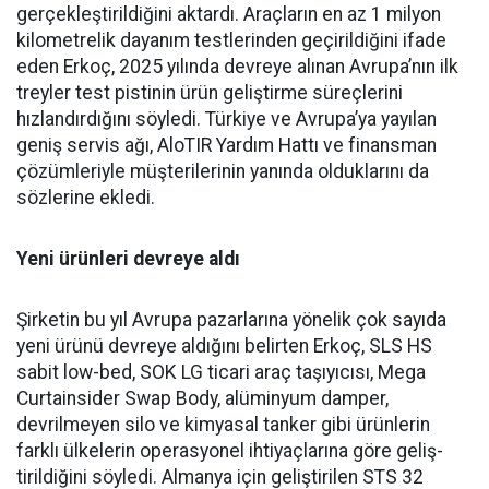
gerçekleştirildiğini ak­tardı. Araçların en az 1 milyon
kilometrelik dayanım testlerin­den geçirildiğini ifade
eden Er­koç, 2025 yılında devreye alınan Avrupa’nın ilk
treyler test pisti­nin ürün geliştirme süreçlerini
hızlandırdığını söyledi. Türkiye ve Avrupa’ya yayılan
geniş ser­vis ağı, AloTIR Yardım Hattı ve finansman
çözümleriyle müşte­rilerinin yanında olduklarını da
sözlerine ekledi.
Yeni ürünleri devreye aldı
Şirketin bu yıl Avrupa pazar­larına yönelik çok sayıda
yeni ürünü devreye aldığını belirten Erkoç, SLS HS
sabit low-bed, SOK LG ticari araç taşıyıcısı, Mega
Curtainsider Swap Body, alüminyum damper,
devrilme­yen silo ve kimyasal tanker gibi ürünlerin
farklı ülkelerin ope­rasyonel ihtiyaçlarına göre geliş­
tirildiğini söyledi. Almanya için geliştirilen STS 32