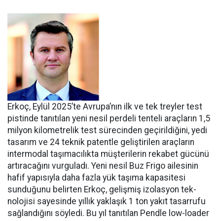
Erkoç, Eylül 2025’te Avru­pa’nın ilk ve tek treyler test
pistin­de tanıtılan yeni nesil perdeli ten­teli araçların 1,5
milyon kilomet­relik test sürecinden geçirildiğini, yedi
tasarım ve 24 teknik patentle geliştirilen araçların
intermodal taşımacılıkta müşterilerin reka­bet gücünü
artıracağını vurgula­dı. Yeni nesil Buz Frigo ailesinin
hafif yapısıyla daha fazla yük ta­şıma kapasitesi
sunduğunu belir­ten Erkoç, gelişmiş izolasyon tek­
nolojisi sayesinde yıllık yaklaşık 1 ton yakıt tasarrufu
sağlandığı­nı söyledi. Bu yıl tanıtılan Pendle low-loader