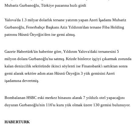
Mubariz Gurbanoğlu, Türkiye pazarına hızlı girdi
Yalova'da 1.3 milyar dolarlık tersane yatırım yapan Azeri İşadamı Mubariz
Gurbanoğlu, Fenerbahçe Başkanı Aziz Yıldırım'dan tersane Fiba Holding
patronu Hüsnü Özyeğin'den ise gemi almış.
Gazete Habertürk'ün haberine göre, Yıldırım Yalova'daki tersanesini 5
milyon dolara Gurbanoğlu'na satmış. Krizde binlerce işçiyi çıkarmak zorunda
kalan denizcilik sektöründe ikinci söylenti ise Finansbank'ı sattıktan sonra
gemi alarak sektöre adım atan Hüsnü Özyeğin 3 yük gemisini Azeri
işadamına devretmiş.
Bombalanan HSBC eski merkez binasını alarak 7 yıldızlı otel yapacağını
duyuran Gurbanoğlu'nin 116'sı kuru yük olmak üzere 130 gemisi bulunuyor.
HABERTURK