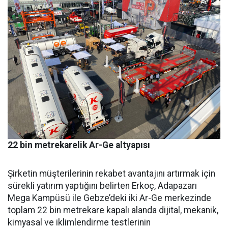
22 bin metrekarelik Ar-Ge altyapısı
Şirketin müşterilerinin reka­bet avantajını artırmak için
sü­rekli yatırım yaptığını belirten Erkoç, Adapazarı
Mega Kampü­sü ile Gebze’deki iki Ar-Ge mer­kezinde
toplam 22 bin metreka­re kapalı alanda dijital, mekanik,
kimyasal ve iklimlendirme test­lerinin