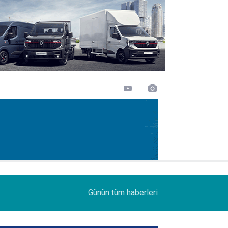
09:47
Her biri 120 tonluk 3 Boeing 777, kamyonlarla 1
Günün tüm
haberleri