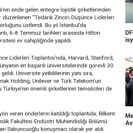
’nın önde gelen entegre lojistik şirketlerinden
dır düzenlenen “Tedarik Zinciri Düşünce Liderleri
rluğunu üstlendi. Bu yıl İstanbul’da
DF
antı, 6-8 Temmuz tarihleri arasında Hilton
isy
rsitesi ev sahipliğinde yapıldı.
nce Liderleri Toplantısı’nda, Harvard, Stanford,
ünyanın en başarılı üniversitelerinde görevli 30
geldi. Üniversite yetkililerinin yanı sıra,
mak Holding, Unilever ve Türk Telekom’un
Türkiye’nin önemli şirketlerinin temsilcileri de
n veren önderlerin katıldığı toplantıda, Bilkent
Me
slik Fakültesi Endüstri Mühendisliği Bölümü
Av
san Sabuncuoğlu konuşmacı olarak yer aldı.