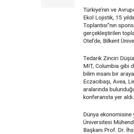
Türkiye’nin ve Avrupa
Ekol Lojistik, 15 yıl
Toplantısı”nın sponso
gerçekleştirilen topl
Otel’de, Bilkent Ünive
Tedarik Zinciri Düşü
MIT, Columbia gibi d
bilim insanı bir araya 
Eczacıbaşı, Avea, Li
aralarında bulunduğu 
konferansta yer aldı.
Dünya ekonomisine yö
Üniversitesi Mühendi
Başkanı Prof. Dr. İh