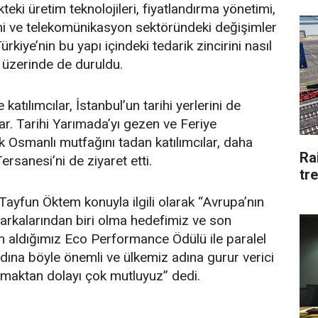
eki üretim teknolojileri, fiyatlandırma yönetimi,
imi ve telekomünikasyon sektöründeki değişimler
rkiye’nin bu yapı içindeki tedarik zincirini nasıl
 üzerinde de duruldu.
 katılımcılar, İstanbul’un tarihi yerlerini de
r. Tarihi Yarımada’yı gezen ve Feriye
k Osmanlı mutfağını tadan katılımcılar, daha
Rai
sanesi’ni de ziyaret etti.
tre
Tayfun Öktem konuyla ilgili olarak “Avrupa’nın
markalarından biri olma hedefimiz ve son
aldığımız Eco Performance Ödülü ile paralel
ına böyle önemli ve ülkemiz adına gurur verici
lmaktan dolayı çok mutluyuz” dedi.