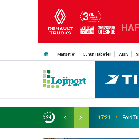
Manşetler
Günün Haberleri
Arşiv
S
eni Nesil Kabin Projesi’nde birleşecek
24
10:35
Treylerd