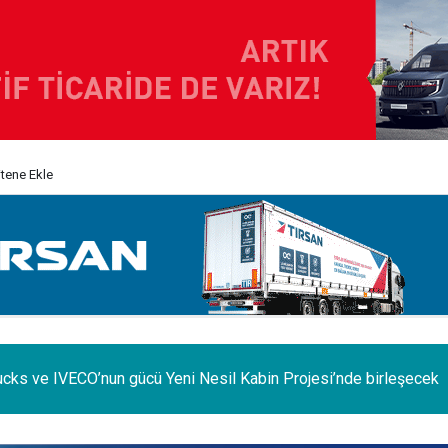
itene Ekle
e iç pazar daraldı, ihracat şaha kalktı