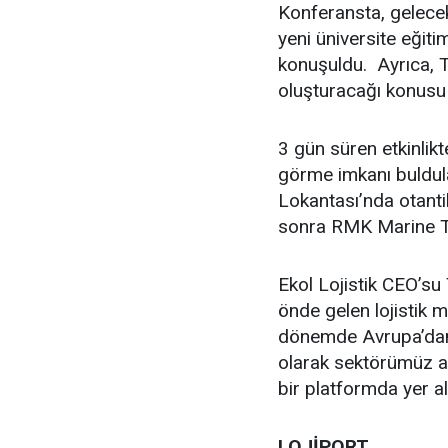
Konferansta, gelecekt
yeni üniversite eğit
konuşuldu. Ayrıca, Tü
oluşturacağı konusu
3 gün süren etkinlikte
görme imkanı buldula
Lokantası’nda otanti
sonra RMK Marine Ter
Ekol Lojistik CEO’su 
önde gelen lojistik 
dönemde Avrupa’dan 
olarak sektörümüz ad
bir platformda yer a
LOJİPORT