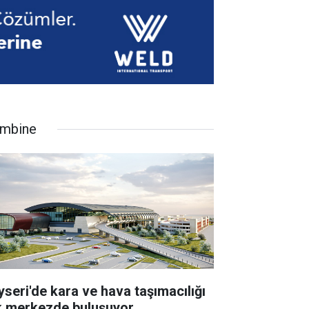
mbine
yseri'de kara ve hava taşımacılığı
k merkezde buluşuyor