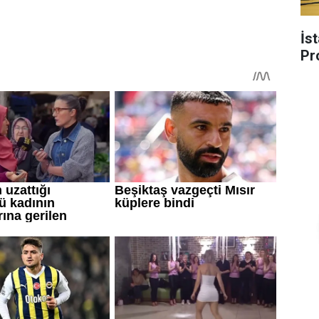
İs
Pr