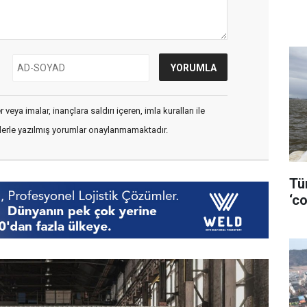
veya imalar, inançlara saldırı içeren, imla kuralları ile
flerle yazılmış yorumlar onaylanmamaktadır.
Tü
‘co