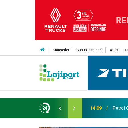
Manşetler
Günün Haberleri
Arşiv
S
 1.199.000 TL’den başlayan fiyatlarla
24
14:09
Petrol 