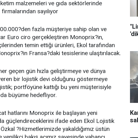
tüketim malzemeleri ve gıda sektörlerinde
firmalarından sayılıyor
"L
00.000?den fazla müşteriye sahip olan ve
'd
yar Euro ciro gerçekleştiren Monoprix?in,
ilerinden temin ettiği ürünleri, Ekol tarafından
onoprix?in Fransa?daki tesislerine ulaştırılacak.
her geçen gün hızla geliştirmeye ve dünya
eren bir lojistik devi olduğunu göstermeye
stik; portföyüne kattığı bu yeni müşterisiyle
nda büyüme hedefliyor.
Ka
cat hatlarını Monoprix ile başlayan yeni
sal
a güçlendireceklerini ifade eden Ekol Lojistik
zkal ?Hizmetlerimizde yakaldığımız üstün
ve yenilikçi bakış açımız sayesinde yabancı