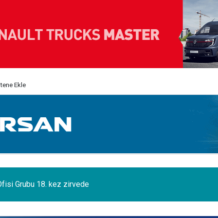
itene Ekle
Ofisi Grubu 18. kez zirvede