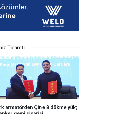
niz Ticareti
rk armatörden Çin'e 8 dökme yük;
tanker gemi siparişi