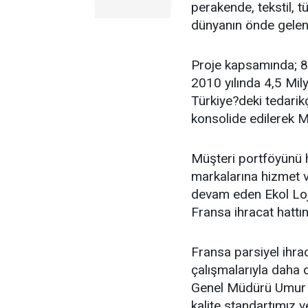
perakende, tekstil, 
dünyanın önde gelen 
Proje kapsamında; 8
2010 yılında 4,5 Mil
Türkiye?deki tedarikç
konsolide edilerek M
Müşteri portföyünü 
markalarına hizmet v
devam eden Ekol Loji
Fransa ihracat hattı
Fransa parsiyel ihra
çalışmalarıyla daha d
Genel Müdürü Umur Ö
kalite standartımız 