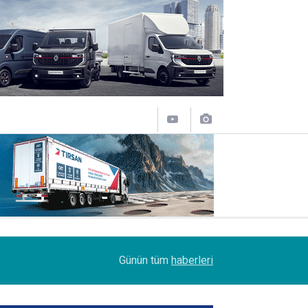
13:53
Tur Transit Lojistik, filosuna 50 Mercedes-Benz
Günün tüm
haberleri