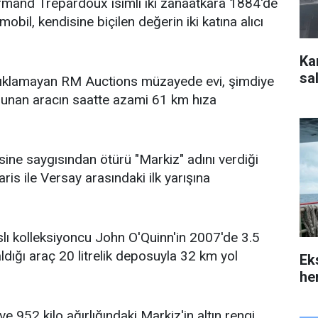
rmand Trepardoux isimli iki zanaatkara 1884'de
mobil, kendisine biçilen değerin iki katına alıcı
Ka
sal
 açıklamayan RM Auctions müzayede evi, şimdiye
lunan aracın saatte azami 61 km hıza
ine saygısından ötürü "Markiz" adını verdiği
is ile Versay arasındaki ilk yarışına
lı kolleksiyoncu John O'Quinn'in 2007'de 3.5
ldığı araç 20 litrelik deposuyla 32 km yol
Ek
her
e 952 kilo ağırlığındaki Markiz'in altın rengi