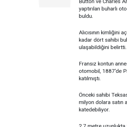
Button ve Charles A
yaptırılan buharlı oto
buldu.
Alıcısının kimliğini
kadar dört sahibi bu
ulaşabildiğini belirtti.
Fransız kontun annes
otomobil, 1887'de Par
katılmıştı.
Önceki sahibi Teksas
milyon dolara satın a
katedebiliyor.
2.7 metre uzunlukta v