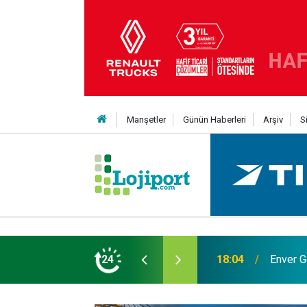
Manşetler
Günün Haberleri
Arşiv
S
 Yıldız daha kattı
24
12:50
Lojistik