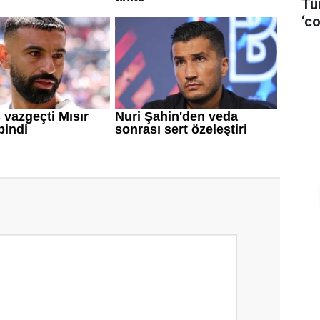
Tü
‘co