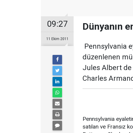
09:27
Dünyanın en
11 Ekim 2011
Pennsylvania e
düzenlenen müz
Jules Albert de
Charles Armand
Pennsylvania eyalet
satılan ve Fransız k