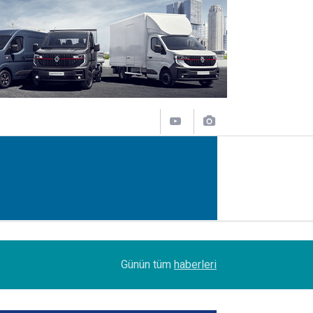
11:43
SOCAR Terminal de, MSC Tiger Servisi'nin uğrak 
Günün tüm
haberleri