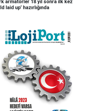
rk armatörler 18 yıl sonra ilk kez
ld laid up’ hazırlığında