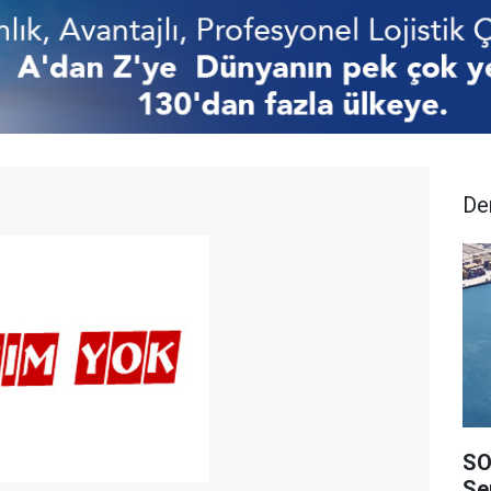
De
SO
Ser