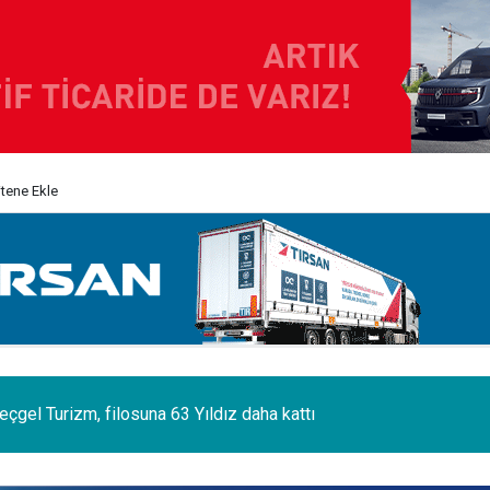
itene Ekle
 sektörünün acı kaybı; Cihan Yıldıran vefat etti