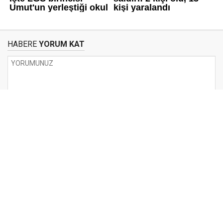
HABERE
YORUM KAT
UYARI:
Küfür, hakaret, rencide edici cümleler veya imalar, inançlara saldırı
içeren, imla kuralları ile yazılmamış,
Türkçe karakter kullanılmayan ve büyük harflerle yazılmış yorumlar
onaylanmamaktadır.