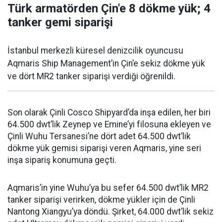
Türk armatörden Çin'e 8 dökme yük; 4
tanker gemi siparişi
İstanbul merkezli küresel denizcilik oyuncusu
Aqmaris Ship Management’in Çin’e sekiz dökme yük
ve dört MR2 tanker siparişi verdiği öğrenildi.
Son olarak Çinli Cosco Shipyard’da inşa edilen, her biri
64.500 dwt’lik Zeynep ve Emine’yi filosuna ekleyen ve
Çinli Wuhu Tersanesi’ne dört adet 64.500 dwt’lik
dökme yük gemisi siparişi veren Aqmaris, yine seri
inşa sipariş konumuna geçti.
Aqmaris’in yine Wuhu’ya bu sefer 64.500 dwt’lik MR2
tanker siparişi verirken, dökme yükler için de Çinli
Nantong Xiangyu’ya döndü. Şirket, 64.000 dwt’lik sekiz