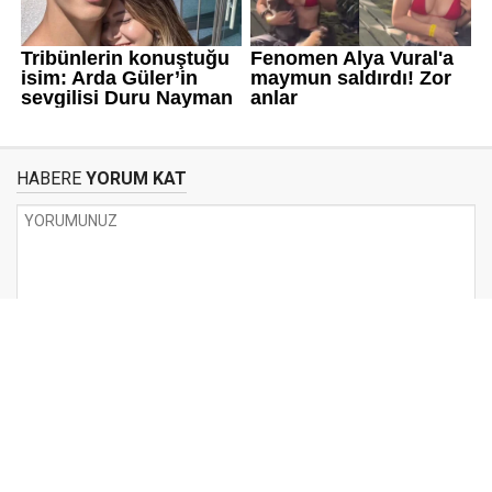
HABERE
YORUM KAT
UYARI:
Küfür, hakaret, rencide edici cümleler veya imalar, inançlara saldırı