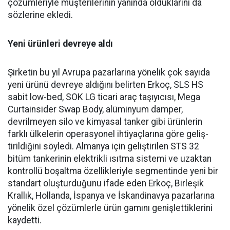
çözümleriyle müşte­rilerinin yanında olduklarını da
sözlerine ekledi.
Yeni ürünleri devreye aldı
Şirketin bu yıl Avrupa pazar­larına yönelik çok sayıda
yeni ürünü devreye aldığını belirten Erkoç, SLS HS
sabit low-bed, SOK LG ticari araç taşıyıcısı, Mega
Curtainsider Swap Body, alüminyum damper,
devrilme­yen silo ve kimyasal tanker gibi ürünlerin
farklı ülkelerin ope­rasyonel ihtiyaçlarına göre geliş­
tirildiğini söyledi. Almanya için geliştirilen STS 32
bitüm tan­kerinin elektrikli ısıtma siste­mi ve uzaktan
kontrollü boşalt­ma özellikleriyle segmentinde yeni bir
standart oluşturduğunu ifade eden Erkoç, Birleşik
Kral­lık, Hollanda, İspanya ve İskan­dinavya pazarlarına
yönelik özel çözümlerle ürün gamını geniş­lettiklerini
kaydetti.