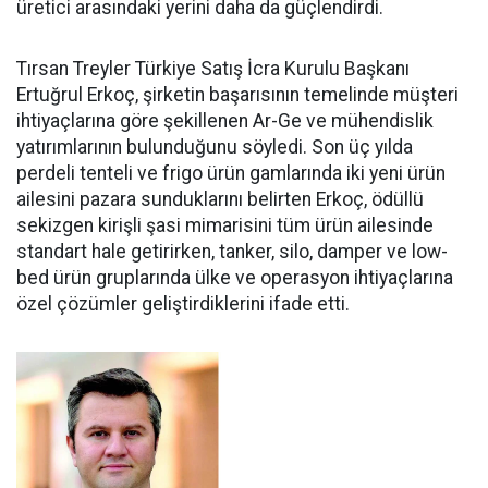
üretici arasındaki yerini daha da güçlen­dirdi.
Tırsan Treyler Türkiye Satış İcra Kurulu Başkanı
Ertuğrul Er­koç, şirketin başarısının teme­linde müşteri
ihtiyaçlarına göre şekillenen Ar-Ge ve mühendislik
yatırımlarının bulunduğunu söy­ledi. Son üç yılda
perdeli tenteli ve frigo ürün gamlarında iki yeni ürün
ailesini pazara sundukları­nı belirten Erkoç, ödüllü
sekizgen kirişli şasi mimarisini tüm ürün ailesinde
standart hale getirir­ken, tanker, silo, damper ve low­
bed ürün gruplarında ülke ve ope­rasyon ihtiyaçlarına
özel çözüm­ler geliştirdiklerini ifade etti.