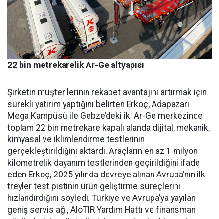
22 bin metrekarelik Ar-Ge altyapısı
Şirketin müşterilerinin reka­bet avantajını artırmak için
sü­rekli yatırım yaptığını belirten Erkoç, Adapazarı
Mega Kampü­sü ile Gebze’deki iki Ar-Ge mer­kezinde
toplam 22 bin metreka­re kapalı alanda dijital, mekanik,
kimyasal ve iklimlendirme test­lerinin
gerçekleştirildiğini ak­tardı. Araçların en az 1 milyon
kilometrelik dayanım testlerin­den geçirildiğini ifade
eden Er­koç, 2025 yılında devreye alınan Avrupa’nın ilk
treyler test pisti­nin ürün geliştirme süreçlerini
hızlandırdığını söyledi. Türkiye ve Avrupa’ya yayılan
geniş ser­vis ağı, AloTIR Yardım Hattı ve finansman