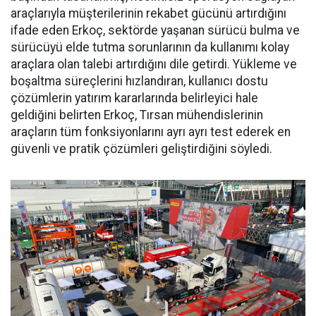
araçlarıyla müşterile­rinin rekabet gücünü artırdığını
ifade eden Erkoç, sektörde yaşa­nan sürücü bulma ve
sürücüyü el­de tutma sorunlarının da kullanı­mı kolay
araçlara olan talebi ar­tırdığını dile getirdi. Yükleme ve
boşaltma süreçlerini hızlandıran, kullanıcı dostu
çözümlerin yatı­rım kararlarında belirleyici hale
geldiğini belirten Erkoç, Tırsan mühendislerinin
araçların tüm fonksiyonlarını ayrı ayrı test ede­rek en
güvenli ve pratik çözümleri geliştirdiğini söyledi.