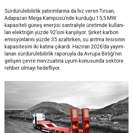
Sürdürülebilirlik yatırımları­na da hız veren Tırsan,
Adapaza­rı Mega Kampüsü’nde kurduğu 15,5 MW
kapasiteli güneş ener­jisi santraliyle üretimde kullanı­
lan elektriğin yüzde 92’sini karşı­lıyor. Şirket karbon
emisyonları­nı yüzde 35 azaltırken, su arıtma tesisinin
kapasitesini iki katına çıkardı. Haziran 2026’da yayım­
lanan sürdürülebilirlik raporuyla da Avrupa Birliği’nin
gelişen çev­re mevzuatına uyum konusunda sektöre
rehber olmayı hedefliyor.