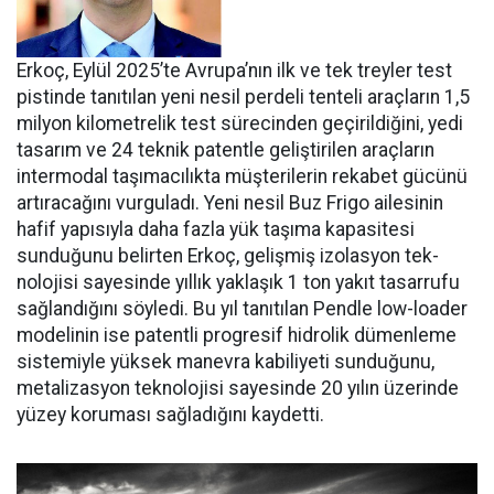
Erkoç, Eylül 2025’te Avru­pa’nın ilk ve tek treyler test
pistin­de tanıtılan yeni nesil perdeli ten­teli araçların 1,5
milyon kilomet­relik test sürecinden geçirildiğini, yedi
tasarım ve 24 teknik patentle geliştirilen araçların
intermodal taşımacılıkta müşterilerin reka­bet gücünü
artıracağını vurgula­dı. Yeni nesil Buz Frigo ailesinin
hafif yapısıyla daha fazla yük ta­şıma kapasitesi
sunduğunu belir­ten Erkoç, gelişmiş izolasyon tek­
nolojisi sayesinde yıllık yaklaşık 1 ton yakıt tasarrufu
sağlandığı­nı söyledi. Bu yıl tanıtılan Pendle low-loader
modelinin ise patent­li progresif hidrolik dümenleme
sistemiyle yüksek manevra kabi­liyeti sunduğunu,
metalizasyon teknolojisi sayesinde 20 yılın üze­rinde
yüzey koruması sağladığını kaydetti.