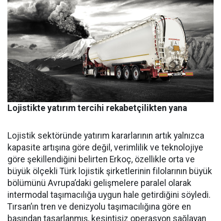
Lojistikte yatırım tercihi rekabetçilikten yana
Lojistik sektöründe yatırım ka­rarlarının artık yalnızca
kapasi­te artışına göre değil, verimlilik ve teknolojiye
göre şekillendiği­ni belirten Erkoç, özellikle orta ve
büyük ölçekli Türk lojistik şirket­lerinin filolarının büyük
bölümü­nü Avrupa’daki gelişmelere para­lel olarak
intermodal taşımacılı­ğa uygun hale getirdiğini söyledi.
Tırsan’ın tren ve denizyolu taşı­macılığına göre en
başından ta­sarlanmış, kesintisiz operasyon sağlayan