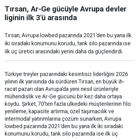
Tırsan, Ar-Ge gücüyle Avrupa devler
liginin ilk 3'ü arasında
Tırsan, Avrupa lowbed pazarında 2021’den bu yana ilk
iki sıradaki konumunu korudu, tank silo pazarında ise
ilk üç üretici arasındaki yerini daha da güçlen­dirdi.
Türkiye treyler pazarın­daki kesintisiz liderliğini 2026
yılının ilk yarısında da sürdüren Tırsan, en büyük ih­
racat pazarı olan Avrupa’da yeni nesil ürünleriyle
mühendislik ve Ar-Ge gücünü bir kez daha orta­ya
koydu. Şirket, 70’ten fazla ül­kedeki müşterilerinin filo
yenile­me, kapasite artırma, özel taşıma­cılık ve
intermodal yatırımlarına çözüm sunarken, Avrupa
lowbed pazarında 2021’den bu yana ilk iki sıradaki
konumunu korudu, tank silo pazarında ise ilk üç