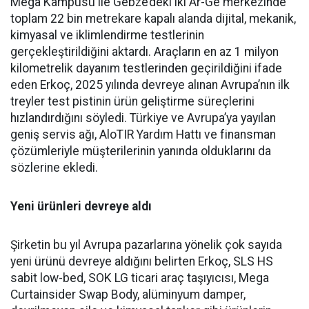
Mega Kampü­sü ile Gebze’deki iki Ar-Ge mer­kezinde
toplam 22 bin metreka­re kapalı alanda dijital, mekanik,
kimyasal ve iklimlendirme test­lerinin
gerçekleştirildiğini ak­tardı. Araçların en az 1 milyon
kilometrelik dayanım testlerin­den geçirildiğini ifade
eden Er­koç, 2025 yılında devreye alınan Avrupa’nın ilk
treyler test pisti­nin ürün geliştirme süreçlerini
hızlandırdığını söyledi. Türkiye ve Avrupa’ya yayılan
geniş ser­vis ağı, AloTIR Yardım Hattı ve finansman
çözümleriyle müşte­rilerinin yanında olduklarını da
sözlerine ekledi.
Yeni ürünleri devreye aldı
Şirketin bu yıl Avrupa pazar­larına yönelik çok sayıda
yeni ürünü devreye aldığını belirten Erkoç, SLS HS
sabit low-bed, SOK LG ticari araç taşıyıcısı, Mega
Curtainsider Swap Body, alüminyum damper,