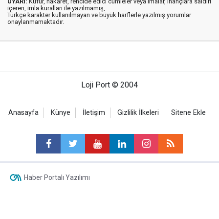
UYARI:
Küfür, hakaret, rencide edici cümleler veya imalar, inançlara saldırı
içeren, imla kuralları ile yazılmamış,
Türkçe karakter kullanılmayan ve büyük harflerle yazılmış yorumlar
onaylanmamaktadır.
Loji Port © 2004
Anasayfa
Künye
İletişim
Gizlilik İlkeleri
Sitene Ekle
Haber Portalı Yazılımı