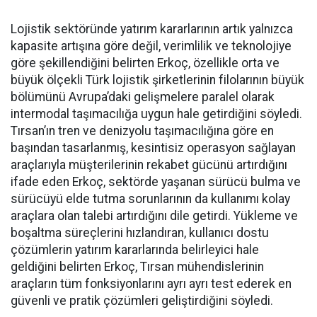
Lojistik sektöründe yatırım ka­rarlarının artık yalnızca
kapasi­te artışına göre değil, verimlilik ve teknolojiye
göre şekillendiği­ni belirten Erkoç, özellikle orta ve
büyük ölçekli Türk lojistik şirket­lerinin filolarının büyük
bölümü­nü Avrupa’daki gelişmelere para­lel olarak
intermodal taşımacılı­ğa uygun hale getirdiğini söyledi.
Tırsan’ın tren ve denizyolu taşı­macılığına göre en
başından ta­sarlanmış, kesintisiz operasyon sağlayan
araçlarıyla müşterile­rinin rekabet gücünü artırdığını
ifade eden Erkoç, sektörde yaşa­nan sürücü bulma ve
sürücüyü el­de tutma sorunlarının da kullanı­mı kolay
araçlara olan talebi ar­tırdığını dile getirdi. Yükleme ve
boşaltma süreçlerini hızlandıran, kullanıcı dostu
çözümlerin yatı­rım kararlarında belirleyici hale
geldiğini belirten Erkoç, Tırsan mühendislerinin
araçların tüm fonksiyonlarını ayrı ayrı test ede­rek en
güvenli ve pratik çözümleri geliştirdiğini söyledi.