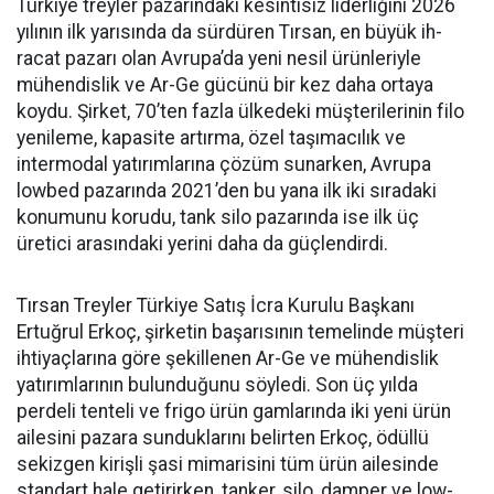
Türkiye treyler pazarın­daki kesintisiz liderliğini 2026
yılının ilk yarısında da sürdüren Tırsan, en büyük ih­
racat pazarı olan Avrupa’da yeni nesil ürünleriyle
mühendislik ve Ar-Ge gücünü bir kez daha orta­ya
koydu. Şirket, 70’ten fazla ül­kedeki müşterilerinin filo
yenile­me, kapasite artırma, özel taşıma­cılık ve
intermodal yatırımlarına çözüm sunarken, Avrupa
lowbed pazarında 2021’den bu yana ilk iki sıradaki
konumunu korudu, tank silo pazarında ise ilk üç
üretici arasındaki yerini daha da güçlen­dirdi.
Tırsan Treyler Türkiye Satış İcra Kurulu Başkanı
Ertuğrul Er­koç, şirketin başarısının teme­linde müşteri
ihtiyaçlarına göre şekillenen Ar-Ge ve mühendislik
yatırımlarının bulunduğunu söy­ledi. Son üç yılda
perdeli tenteli ve frigo ürün gamlarında iki yeni ürün
ailesini pazara sundukları­nı belirten Erkoç, ödüllü
sekizgen kirişli şasi mimarisini tüm ürün ailesinde
standart hale getirir­ken, tanker, silo, damper ve low­