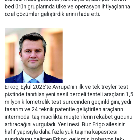
bed ürün gruplarında ülke ve ope­rasyon ihtiyaçlarına
özel çözüm­ler geliştirdiklerini ifade etti.
Erkoç, Eylül 2025’te Avru­pa’nın ilk ve tek treyler test
pistin­de tanıtılan yeni nesil perdeli ten­teli araçların 1,5
milyon kilomet­relik test sürecinden geçirildiğini, yedi
tasarım ve 24 teknik patentle geliştirilen araçların
intermodal taşımacılıkta müşterilerin reka­bet gücünü
artıracağını vurgula­dı. Yeni nesil Buz Frigo ailesinin
hafif yapısıyla daha fazla yük ta­şıma kapasitesi
sunduğunu belir­ten Erkoç, gelişmiş izolasyon tek­