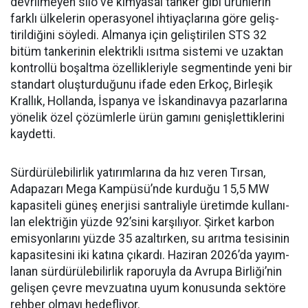
devrilme­yen silo ve kimyasal tanker gibi ürünlerin
farklı ülkelerin ope­rasyonel ihtiyaçlarına göre geliş­
tirildiğini söyledi. Almanya için geliştirilen STS 32
bitüm tan­kerinin elektrikli ısıtma siste­mi ve uzaktan
kontrollü boşalt­ma özellikleriyle segmentinde yeni bir
standart oluşturduğunu ifade eden Erkoç, Birleşik
Kral­lık, Hollanda, İspanya ve İskan­dinavya pazarlarına
yönelik özel çözümlerle ürün gamını geniş­lettiklerini
kaydetti.
Sürdürülebilirlik yatırımları­na da hız veren Tırsan,
Adapaza­rı Mega Kampüsü’nde kurduğu 15,5 MW
kapasiteli güneş ener­jisi santraliyle üretimde kullanı­
lan elektriğin yüzde 92’sini karşı­lıyor. Şirket karbon
emisyonları­nı yüzde 35 azaltırken, su arıtma tesisinin
kapasitesini iki katına çıkardı. Haziran 2026’da yayım­
lanan sürdürülebilirlik raporuyla da Avrupa Birliği’nin
gelişen çev­re mevzuatına uyum konusunda sektöre
rehber olmayı hedefliyor.