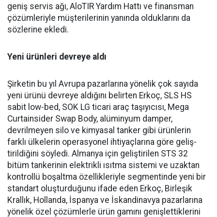
geniş ser­vis ağı, AloTIR Yardım Hattı ve finansman
çözümleriyle müşte­rilerinin yanında olduklarını da
sözlerine ekledi.
Yeni ürünleri devreye aldı
Şirketin bu yıl Avrupa pazar­larına yönelik çok sayıda
yeni ürünü devreye aldığını belirten Erkoç, SLS HS
sabit low-bed, SOK LG ticari araç taşıyıcısı, Mega
Curtainsider Swap Body, alüminyum damper,
devrilme­yen silo ve kimyasal tanker gibi ürünlerin
farklı ülkelerin ope­rasyonel ihtiyaçlarına göre geliş­
tirildiğini söyledi. Almanya için geliştirilen STS 32
bitüm tan­kerinin elektrikli ısıtma siste­mi ve uzaktan
kontrollü boşalt­ma özellikleriyle segmentinde yeni bir
standart oluşturduğunu ifade eden Erkoç, Birleşik
Kral­lık, Hollanda, İspanya ve İskan­dinavya pazarlarına
yönelik özel çözümlerle ürün gamını geniş­lettiklerini