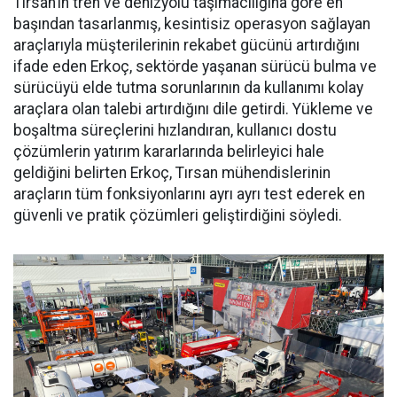
Tırsan’ın tren ve denizyolu taşı­macılığına göre en
başından ta­sarlanmış, kesintisiz operasyon sağlayan
araçlarıyla müşterile­rinin rekabet gücünü artırdığını
ifade eden Erkoç, sektörde yaşa­nan sürücü bulma ve
sürücüyü el­de tutma sorunlarının da kullanı­mı kolay
araçlara olan talebi ar­tırdığını dile getirdi. Yükleme ve
boşaltma süreçlerini hızlandıran, kullanıcı dostu
çözümlerin yatı­rım kararlarında belirleyici hale
geldiğini belirten Erkoç, Tırsan mühendislerinin
araçların tüm fonksiyonlarını ayrı ayrı test ede­rek en
güvenli ve pratik çözümleri geliştirdiğini söyledi.