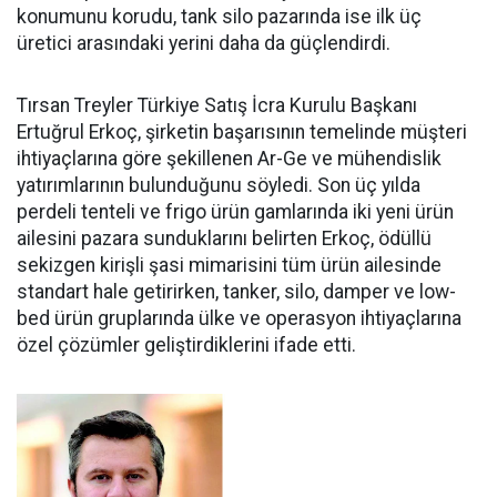
konumunu korudu, tank silo pazarında ise ilk üç
üretici arasındaki yerini daha da güçlen­dirdi.
Tırsan Treyler Türkiye Satış İcra Kurulu Başkanı
Ertuğrul Er­koç, şirketin başarısının teme­linde müşteri
ihtiyaçlarına göre şekillenen Ar-Ge ve mühendislik
yatırımlarının bulunduğunu söy­ledi. Son üç yılda
perdeli tenteli ve frigo ürün gamlarında iki yeni ürün
ailesini pazara sundukları­nı belirten Erkoç, ödüllü
sekizgen kirişli şasi mimarisini tüm ürün ailesinde
standart hale getirir­ken, tanker, silo, damper ve low­
bed ürün gruplarında ülke ve ope­rasyon ihtiyaçlarına
özel çözüm­ler geliştirdiklerini ifade etti.