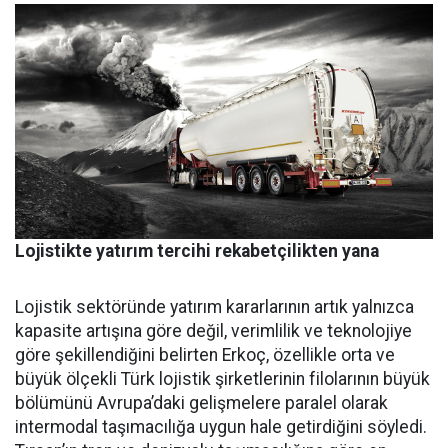
Lojistikte yatırım tercihi rekabetçilikten yana
Lojistik sektöründe yatırım ka­rarlarının artık yalnızca
kapasi­te artışına göre değil, verimlilik ve teknolojiye
göre şekillendiği­ni belirten Erkoç, özellikle orta ve
büyük ölçekli Türk lojistik şirket­lerinin filolarının büyük
bölümü­nü Avrupa’daki gelişmelere para­lel olarak
intermodal taşımacılı­ğa uygun hale getirdiğini söyledi.