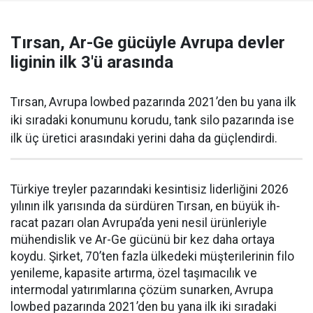
Tırsan, Ar-Ge gücüyle Avrupa devler
liginin ilk 3'ü arasında
Tırsan, Avrupa lowbed pazarında 2021’den bu yana ilk
iki sıradaki konumunu korudu, tank silo pazarında ise
ilk üç üretici arasındaki yerini daha da güçlen­dirdi.
Türkiye treyler pazarın­daki kesintisiz liderliğini 2026
yılının ilk yarısında da sürdüren Tırsan, en büyük ih­
racat pazarı olan Avrupa’da yeni nesil ürünleriyle
mühendislik ve Ar-Ge gücünü bir kez daha orta­ya
koydu. Şirket, 70’ten fazla ül­kedeki müşterilerinin filo
yenile­me, kapasite artırma, özel taşıma­cılık ve
intermodal yatırımlarına çözüm sunarken, Avrupa
lowbed pazarında 2021’den bu yana ilk iki sıradaki