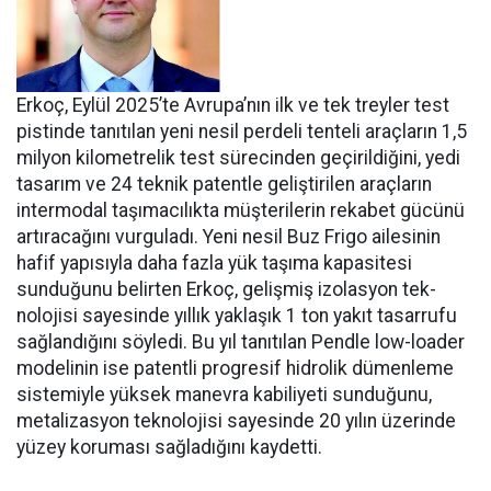
Erkoç, Eylül 2025’te Avru­pa’nın ilk ve tek treyler test
pistin­de tanıtılan yeni nesil perdeli ten­teli araçların 1,5
milyon kilomet­relik test sürecinden geçirildiğini, yedi
tasarım ve 24 teknik patentle geliştirilen araçların
intermodal taşımacılıkta müşterilerin reka­bet gücünü
artıracağını vurgula­dı. Yeni nesil Buz Frigo ailesinin
hafif yapısıyla daha fazla yük ta­şıma kapasitesi
sunduğunu belir­ten Erkoç, gelişmiş izolasyon tek­
nolojisi sayesinde yıllık yaklaşık 1 ton yakıt tasarrufu
sağlandığı­nı söyledi. Bu yıl tanıtılan Pendle low-loader
modelinin ise patent­li progresif hidrolik dümenleme
sistemiyle yüksek manevra kabi­liyeti sunduğunu,
metalizasyon teknolojisi sayesinde 20 yılın üze­rinde
yüzey koruması sağladığını kaydetti.