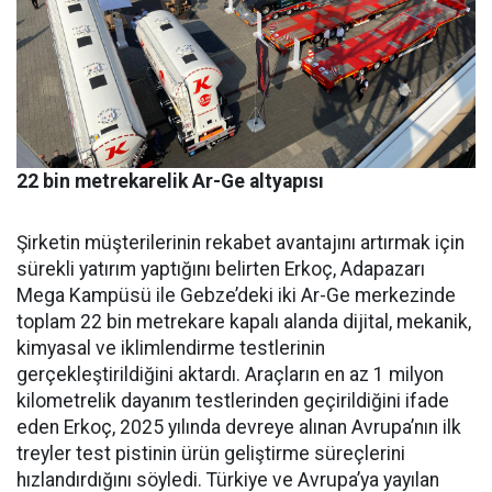
22 bin metrekarelik Ar-Ge altyapısı
Şirketin müşterilerinin reka­bet avantajını artırmak için
sü­rekli yatırım yaptığını belirten Erkoç, Adapazarı
Mega Kampü­sü ile Gebze’deki iki Ar-Ge mer­kezinde
toplam 22 bin metreka­re kapalı alanda dijital, mekanik,
kimyasal ve iklimlendirme test­lerinin
gerçekleştirildiğini ak­tardı. Araçların en az 1 milyon
kilometrelik dayanım testlerin­den geçirildiğini ifade
eden Er­koç, 2025 yılında devreye alınan Avrupa’nın ilk
treyler test pisti­nin ürün geliştirme süreçlerini
hızlandırdığını söyledi. Türkiye ve Avrupa’ya yayılan