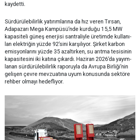
kaydetti.
Sürdürülebilirlik yatırımları­na da hız veren Tırsan,
Adapaza­rı Mega Kampüsü’nde kurduğu 15,5 MW
kapasiteli güneş ener­jisi santraliyle üretimde kullanı­
lan elektriğin yüzde 92’sini karşı­lıyor. Şirket karbon
emisyonları­nı yüzde 35 azaltırken, su arıtma tesisinin
kapasitesini iki katına çıkardı. Haziran 2026’da yayım­
lanan sürdürülebilirlik raporuyla da Avrupa Birliği’nin
gelişen çev­re mevzuatına uyum konusunda sektöre
rehber olmayı hedefliyor.