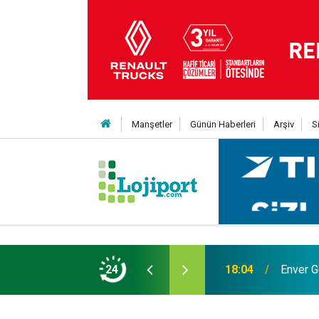
Manşetler
Günün Haberleri
Arşiv
S
18:04
Enver G
24
12:50
Lojistik