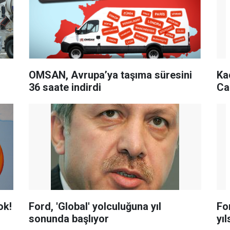
OMSAN, Avrupa’ya taşıma süresini
Ka
36 saate indirdi
Ca
ok!
Ford, 'Global' yolculuğuna yıl
Fo
sonunda başlıyor
yı