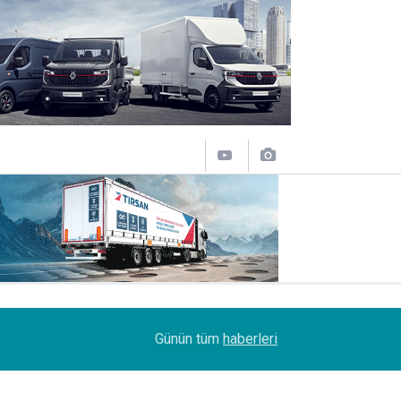
11:43
SOCAR Terminal de, MSC Tiger Servisi'nin uğrak 
Günün tüm
haberleri