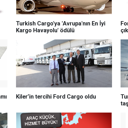
Turkish Cargo'ya 'Avrupa'nın En İyi
Fo
Kargo Havayolu' ödülü
çık
mmı
Kiler’in tercihi Ford Cargo oldu
Tu
ta