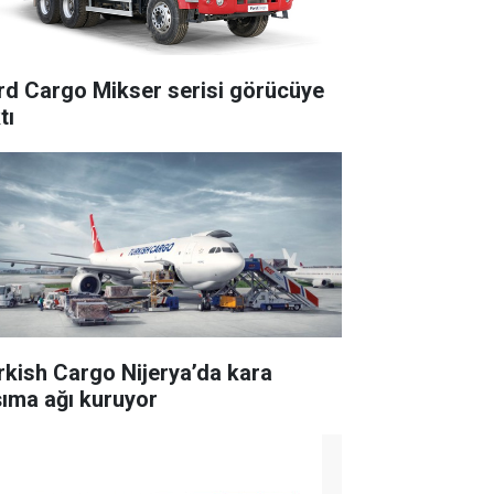
rd Cargo Mikser serisi görücüye
tı
rkish Cargo Nijerya’da kara
şıma ağı kuruyor