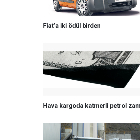
Fiat’a iki ödül birden
Hava kargoda katmerli petrol za