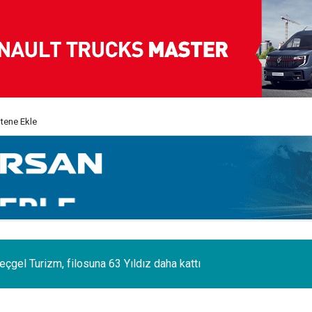
itene Ekle
eçgel Turizm, filosuna 63 Yıldız daha kattı
 sektörünün acı kaybı; Cihan Yıldıran vefat etti