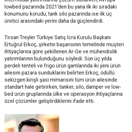
lowbed pazarında 2021’den bu yana ilk iki sıradaki
konumunu korudu, tank silo pazarında ise ilk üç
üretici arasındaki yerini daha da güçlen­dirdi.
Tırsan Treyler Türkiye Satış İcra Kurulu Başkanı
Ertuğrul Er­koç, şirketin başarısının teme­linde müşteri
ihtiyaçlarına göre şekillenen Ar-Ge ve mühendislik
yatırımlarının bulunduğunu söy­ledi. Son üç yılda
perdeli tenteli ve frigo ürün gamlarında iki yeni ürün
ailesini pazara sundukları­nı belirten Erkoç, ödüllü
sekizgen kirişli şasi mimarisini tüm ürün ailesinde
standart hale getirir­ken, tanker, silo, damper ve low­
bed ürün gruplarında ülke ve ope­rasyon ihtiyaçlarına
özel çözüm­ler geliştirdiklerini ifade etti.