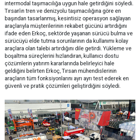
intermodal taşımacılı­ğa uygun hale getirdiğini söyledi.
Tırsan’ın tren ve denizyolu taşı­macılığına göre en
başından ta­sarlanmış, kesintisiz operasyon sağlayan
araçlarıyla müşterile­rinin rekabet gücünü artırdığını
ifade eden Erkoç, sektörde yaşa­nan sürücü bulma ve
sürücüyü el­de tutma sorunlarının da kullanı­mı kolay
araçlara olan talebi ar­tırdığını dile getirdi. Yükleme ve
boşaltma süreçlerini hızlandıran, kullanıcı dostu
çözümlerin yatı­rım kararlarında belirleyici hale
geldiğini belirten Erkoç, Tırsan mühendislerinin
araçların tüm fonksiyonlarını ayrı ayrı test ede­rek en
güvenli ve pratik çözümleri geliştirdiğini söyledi.