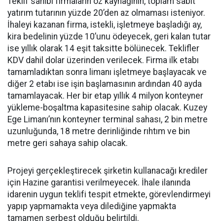
Teklif sahibi firmaların öz kaynağının, toplam sabit
yatırım tutarının yüzde 20’den az olmaması isteniyor.
İhaleyi kazanan firma, istekli, işletmeye başladığı ay,
kira bedelinin yüzde 10’unu ödeyecek, geri kalan tutar
ise yıllık olarak 14 eşit taksitte bölünecek. Teklifler
KDV dahil dolar üzerinden verilecek. Firma ilk etabı
tamamladıktan sonra limanı işletmeye başlayacak ve
diğer 2 etabı ise işin başlamasının ardından 40 ayda
tamamlayacak. Her bir etap yıllık 4 milyon konteyner
yükleme-boşaltma kapasitesine sahip olacak. Kuzey
Ege Limanı’nın konteyner terminal sahası, 2 bin metre
uzunluğunda, 18 metre derinliğinde rıhtım ve bin
metre geri sahaya sahip olacak.
Projeyi gerçekleştirecek şirketin kullanacağı krediler
için Hazine garantisi verilmeyecek. İhale ilanında
idarenin uygun teklifi tespit etmekte, görevlendirmeyi
yapıp yapmamakta veya dilediğine yapmakta
tamamen serbest olduğu belirtildi.