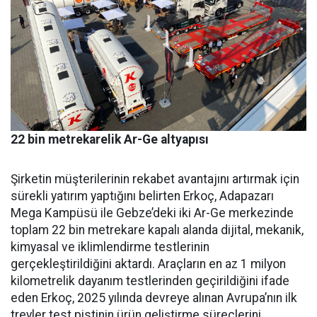
22 bin metrekarelik Ar-Ge altyapısı
Şirketin müşterilerinin reka­bet avantajını artırmak için
sü­rekli yatırım yaptığını belirten Erkoç, Adapazarı
Mega Kampü­sü ile Gebze’deki iki Ar-Ge mer­kezinde
toplam 22 bin metreka­re kapalı alanda dijital, mekanik,
kimyasal ve iklimlendirme test­lerinin
gerçekleştirildiğini ak­tardı. Araçların en az 1 milyon
kilometrelik dayanım testlerin­den geçirildiğini ifade
eden Er­koç, 2025 yılında devreye alınan Avrupa’nın ilk
treyler test pisti­nin ürün geliştirme süreçlerini