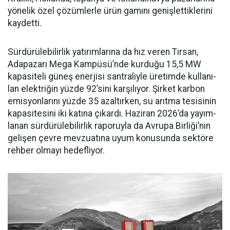
yönelik özel çözümlerle ürün gamını geniş­lettiklerini
kaydetti.
Sürdürülebilirlik yatırımları­na da hız veren Tırsan,
Adapaza­rı Mega Kampüsü’nde kurduğu 15,5 MW
kapasiteli güneş ener­jisi santraliyle üretimde kullanı­
lan elektriğin yüzde 92’sini karşı­lıyor. Şirket karbon
emisyonları­nı yüzde 35 azaltırken, su arıtma tesisinin
kapasitesini iki katına çıkardı. Haziran 2026’da yayım­
lanan sürdürülebilirlik raporuyla da Avrupa Birliği’nin
gelişen çev­re mevzuatına uyum konusunda sektöre
rehber olmayı hedefliyor.