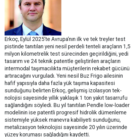
Erkoç, Eylül 2025’te Avru­pa’nın ilk ve tek treyler test
pistin­de tanıtılan yeni nesil perdeli ten­teli araçların 1,5
milyon kilomet­relik test sürecinden geçirildiğini, yedi
tasarım ve 24 teknik patentle geliştirilen araçların
intermodal taşımacılıkta müşterilerin reka­bet gücünü
artıracağını vurgula­dı. Yeni nesil Buz Frigo ailesinin
hafif yapısıyla daha fazla yük ta­şıma kapasitesi
sunduğunu belir­ten Erkoç, gelişmiş izolasyon tek­
nolojisi sayesinde yıllık yaklaşık 1 ton yakıt tasarrufu
sağlandığı­nı söyledi. Bu yıl tanıtılan Pendle low-loader
modelinin ise patent­li progresif hidrolik dümenleme
sistemiyle yüksek manevra kabi­liyeti sunduğunu,
metalizasyon teknolojisi sayesinde 20 yılın üze­rinde
yüzey koruması sağladığını kaydetti.