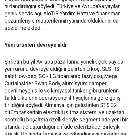
hızlandırdığını söyledi. Türkiye ve Avrupa’ya yayılan
geniş ser­vis ağı, AloTIR Yardım Hattı ve finansman
çözümleriyle müşte­rilerinin yanında olduklarını da
sözlerine ekledi.
Yeni ürünleri devreye aldı
Şirketin bu yıl Avrupa pazar­larına yönelik çok sayıda
yeni ürünü devreye aldığını belirten Erkoç, SLS HS
sabit low-bed, SOK LG ticari araç taşıyıcısı, Mega
Curtainsider Swap Body, alüminyum damper,
devrilme­yen silo ve kimyasal tanker gibi ürünlerin
farklı ülkelerin ope­rasyonel ihtiyaçlarına göre geliş­
tirildiğini söyledi. Almanya için geliştirilen STS 32
bitüm tan­kerinin elektrikli ısıtma siste­mi ve uzaktan
kontrollü boşalt­ma özellikleriyle segmentinde yeni bir
standart oluşturduğunu ifade eden Erkoç, Birleşik
Kral­lık, Hollanda, İspanya ve İskan­dinavya pazarlarına