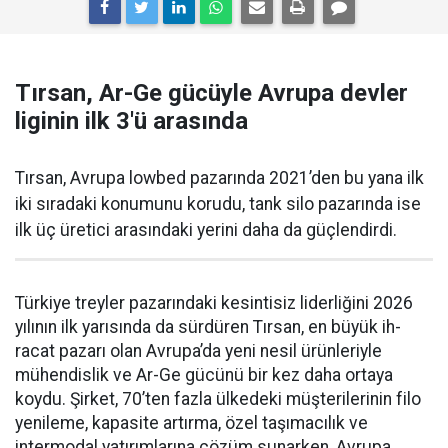
Tırsan, Ar-Ge gücüyle Avrupa devler
liginin ilk 3'ü arasında
Tırsan, Avrupa lowbed pazarında 2021’den bu yana ilk
iki sıradaki konumunu korudu, tank silo pazarında ise
ilk üç üretici arasındaki yerini daha da güçlen­dirdi.
Türkiye treyler pazarın­daki kesintisiz liderliğini 2026
yılının ilk yarısında da sürdüren Tırsan, en büyük ih­
racat pazarı olan Avrupa’da yeni nesil ürünleriyle
mühendislik ve Ar-Ge gücünü bir kez daha orta­ya
koydu. Şirket, 70’ten fazla ül­kedeki müşterilerinin filo
yenile­me, kapasite artırma, özel taşıma­cılık ve
intermodal yatırımlarına çözüm sunarken, Avrupa