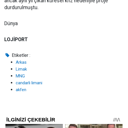
ancak aynı yıl çıkan küresel kriz nedeniyle proje
durdurulmuştu.
Dünya
LOJİPORT
Etiketler :
Arkas
Limak
MNG
candarli limani
akfen