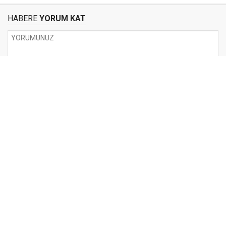
HABERE
YORUM KAT
UYARI:
Küfür, hakaret, rencide edici cümleler veya imalar, inançlara saldırı
içeren, imla kuralları ile yazılmamış,
Türkçe karakter kullanılmayan ve büyük harflerle yazılmış yorumlar
onaylanmamaktadır.