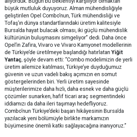
alıyorduk. Bugün bu beklentiyi karşılıyor olmaktan
büyük mutluluk duyuyoruz. Alman mühendisliğiyle
geliştirilen Opel Combo’nun, Türk mühendisliği ve
Tofaş’ın dünya standartlarındaki üretim kalitesiyle
Bursa’da hayat bulacak olması, iki güçlü mühendislik
kültürünün buluşmasını simgeliyor” dedi. Daha önce
Opel’in Zafira, Vivaro ve Vivaro Kamyonet modellerinin
de Türkiye’de üretilmeye başlandığı hatırlatan
Yiğit
Yantaç
, şöyle devam etti: “Combo modelimizin de yerli
üretim ailemize katılması, Türkiye’ye duyduğumuz
güvenin ve uzun vadeli bakış açımızın en somut
göstergelerinden biri. Yerli üretim sayesinde
müşterilerimize daha hızlı, daha esnek ve daha güçlü
çözümler sunarken, hafif ticari araç segmentindeki
iddiamızı da daha ileri taşımayı hedefliyoruz.
Combo’nun Türkiye’deki başarı hikâyesinin Bursa’da
yazılacak yeni bölümüyle birlikte markamızın
büyümesine önemli katkı sağlayacağına inanıyoruz.”