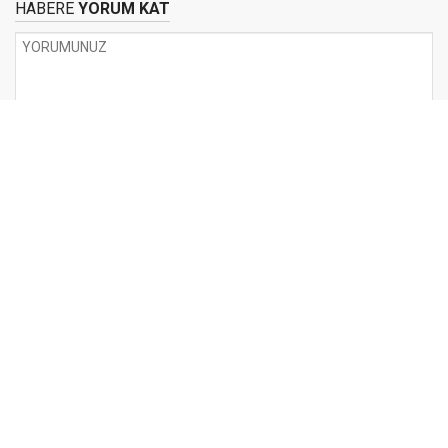
HABERE
YORUM KAT
UYARI:
Küfür, hakaret, rencide edici cümleler veya imalar, inançlara saldırı
içeren, imla kuralları ile yazılmamış,
Türkçe karakter kullanılmayan ve büyük harflerle yazılmış yorumlar
onaylanmamaktadır.