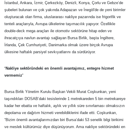
İstanbul, Ankara, İzmir, Çerkezköy, Denizli, Konya, Çorlu ve Gebze’de
şubeleri bulunan ve çok yakında Adapazarı ve İnegöl'de de yeni birimler
oluşturacak olan firma, uluslararası nakliye pazarında ise frigorifik ve
tenteli araçlarıyla, Avrupa ülkelerine taşımacılık yapıyor. Özellikle
double-deck mega araçları ile otomotiv sektörüne hitap eden ve
ihracatçıya navlun avantajı sağlayan Bursa Birlik, başta İngiltere,
İrlanda, Çek Cumhuriyeti, Danimarka olmak üzere birçok Avrupa
ülkesine haftalık parsiyel sevkıyatlarını da sürdürüyor.
‘Nakliye sektöründeki en önemli avantajımız, entegre hizmet
vermemiz’
Bursa Birlik Yönetim Kurulu Başkan Vekili Murat Coşkunkan, yeni
taşındıkları DOSAB’daki tesislerinde 1 metrekareden 5 bin metrekareye
kadar her ebatta ve haftalık, aylık ve yıllık süre sınırlaması olmaksızın
depolama ve dağıtım hizmeti verebildiklerini ifade etti. Coşkunkan,
“Bizim önemli avantajlarımızdan biri Bursa’daki 53 senelik bilgi birikimi
ve meslek kültürümüz diye düşünüyorum. Ama nakliye sektöründeki en