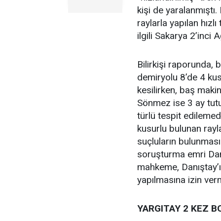
kişi de yaralanmıştı. 
raylarla yapılan hızl
ilgili Sakarya 2’inc
Bilirkişi raporunda, b
demiryolu 8’de 4 kus
kesilirken, baş makin
Sönmez ise 3 ay tutu
türlü tespit edilemed
kusurlu bulunan rayla
suçluların bulunması
soruşturma emri Danış
mahkeme, Danıştay’ı
yapılmasına izin ver
YARGITAY 2 KEZ 