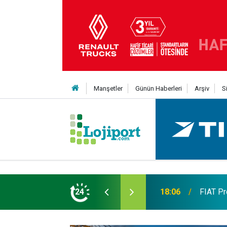
Manşetler
Günün Haberleri
Arşiv
S
 TL’ye varan finansman desteği
24
17:57
Ege'nin