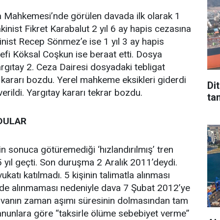
a Mahkemesi’nde görülen davada ilk olarak 1
inist Fikret Karabalut 2 yıl 6 ay hapis cezasına
akinist Recep Sönmez’e ise 1 yıl 3 ay hapis
şefi Köksal Coşkun ise beraat etti. Dosya
argıtay 2. Ceza Dairesi dosyadaki tebligat
e kararı bozdu. Yerel mahkeme eksikleri giderdi
Di
verildi. Yargıtay kararı tekrar bozdu.
tan
DULAR
in sonuca götüremediği ‘hızlandırılmış’ tren
 yıl geçti. Son duruşma 2 Aralık 2011’deydi.
tı katılmadı. 5 kişinin talimatla alınması
n de alınmaması nedeniyle dava 7 Şubat 2012’ye
 davanın zaman aşımı süresinin dolmasından tam
Kanunlara göre “taksirle ölüme sebebiyet verme”