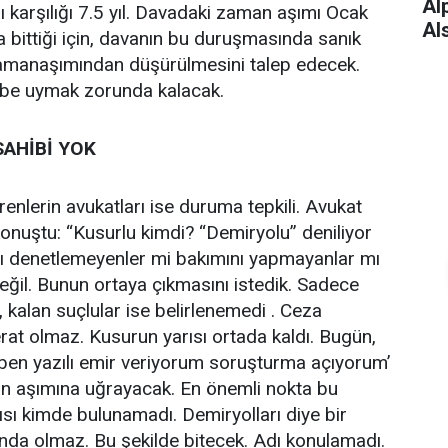
Alp
karşılığı 7.5 yıl. Davadaki zaman aşımı Ocak
Al
a bittiği için, davanın bu duruşmasında sanık
zamanaşımından düşürülmesini talep edecek.
be uymak zorunda kalacak.
SAHİBİ YOK
enlerin avukatları ise duruma tepkili. Avukat
konuştu: “Kusurlu kimdi? “Demiryolu” deniliyor
rı denetlemeyenler mi bakımını yapmayanlar mı
değil. Bunun ortaya çıkmasını istedik. Sadece
, kalan suçlular ise belirlenemedi . Ceza
t olmaz. Kusurun yarısı ortada kaldı. Bugün,
‘ben yazılı emir veriyorum soruşturma açıyorum’
n aşımına uğrayacak. En önemli nokta bu
sı kimde bulunamadı. Demiryolları diye bir
nda olmaz. Bu şekilde bitecek. Adı konulamadı.