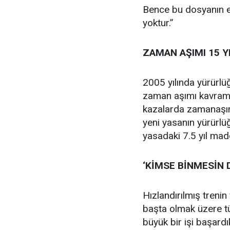
Bence bu dosyanın en
yoktur.”
ZAMAN AŞIMI 15 
2005 yılında yürürlü
zaman aşımı kavramın
kazalarda zamanaşımı
yeni yasanın yürürlü
yasadaki 7.5 yıl mad
‘KİMSE BİNMESİN 
Hızlandırılmış trenin
başta olmak üzere tü
büyük bir işi başardı