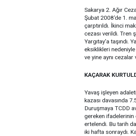
Sakarya 2. Ağır Cez
Şubat 2008’de 1. mak
çarptırıldı. İkinci m
cezası verildi. Tren 
Yargıtay’a taşındı. Y
eksiklikleri nedeniyl
ve yine aynı cezalar 
KAÇARAK KURTUL
Yavaş işleyen adalet
kazası davasında 7.5
Duruşmaya TCDD avuka
gereken ifadelerini
ertelendi. Bu tarih
iki hafta sonraydı. 