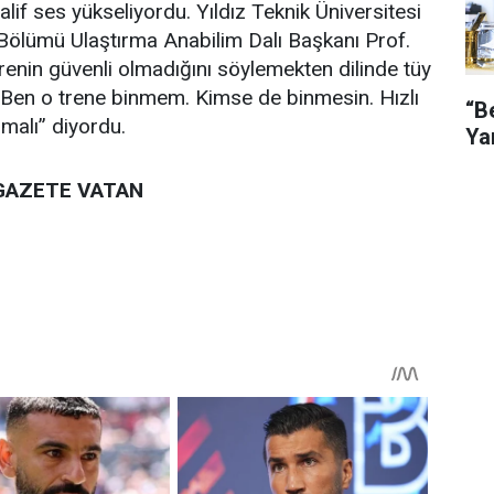
lif ses yükseliyordu. Yıldız Teknik Üniversitesi
Bölümü Ulaştırma Anabilim Dalı Başkanı Prof.
 trenin güvenli olmadığını söylemekten dilinde tüy
a “Ben o trene binmem. Kimse de binmesin. Hızlı
“B
lmalı” diyordu.
Ya
GAZETE VATAN