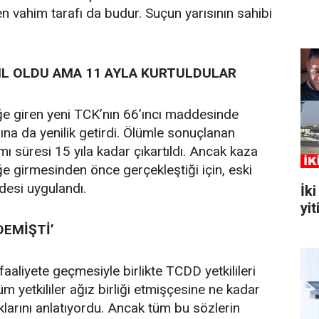
 vahim tarafı da budur. Suçun yarısının sahibi
YIL OLDU AMA 11 AYLA KURTULDULAR
ğe giren yeni TCK’nın 66’ıncı maddesinde
a da yenilik getirdi. Ölümle sonuçlanan
 süresi 15 yıla kadar çıkartıldı. Ancak kaza
ğe girmesinden önce gerçekleştiği için, eski
desi uygulandı.
İk
yit
DEMİŞTİ’
 faaliyete geçmesiyle birlikte TCDD yetkilileri
m yetkililer ağız birliği etmişçesine ne kadar
klarını anlatıyordu. Ancak tüm bu sözlerin