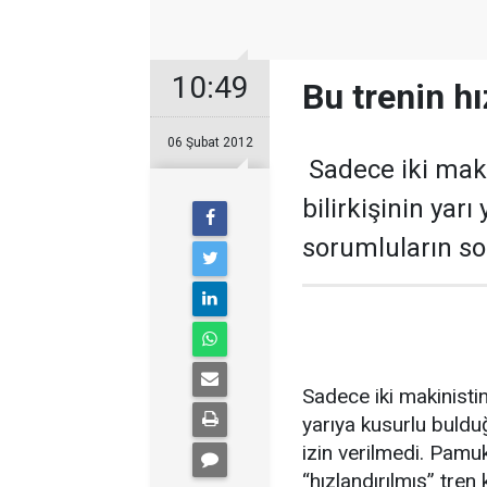
10:49
Bu trenin hı
06 Şubat 2012
Sadece iki maki
bilirkişinin yarı
sorumluların so
Sadece iki makinistin
yarıya kusurlu bulduğ
izin verilmedi. Pa
“hızlandırılmış” tren