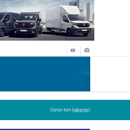
08:51
DSV Türkiye’de bayrak değişimi
Günün tüm
haberleri