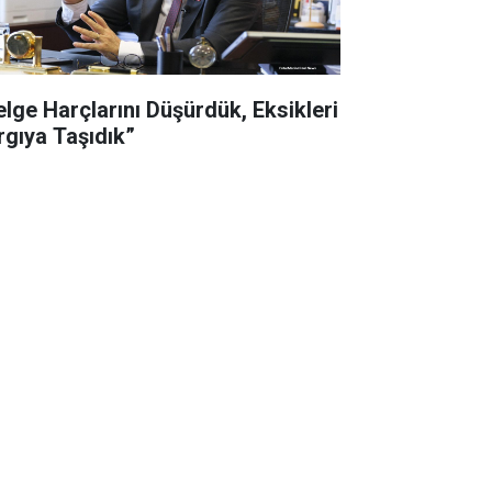
elge Harçlarını Düşürdük, Eksikleri
rgıya Taşıdık”