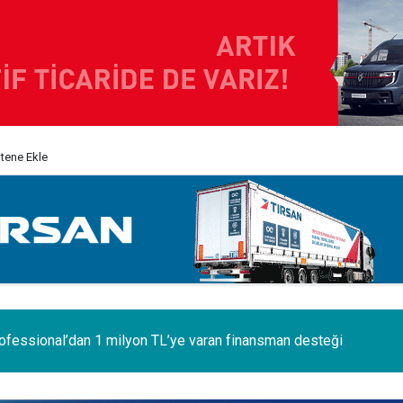
itene Ekle
 ilk Renault Trucks Master Red EDITION'ı ÖKN Lojistik filosunda