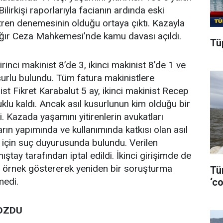
Bilirkişi raporlarıyla facianın ardında eski
ı tren denemesinin olduğu ortaya çıktı. Kazayla
i Ağır Ceza Mahkemesi’nde kamu davası açıldı.
Tüp
irinci makinist 8’de 3, ikinci makinist 8’de 1 ve
urlu bulundu. Tüm fatura makinistlere
ist Fikret Karabalut 5 ay, ikinci makinist Recep
klu kaldı. Ancak asıl kusurlunun kim olduğu bir
i. Kazada yaşamını yitirenlerin avukatları
rın yapımında ve kullanımında katkısı olan asıl
 için suç duyurusunda bulundu. Verilen
tay tarafından iptal edildi. İkinci girişimde de
 örnek göstererek yeniden bir soruşturma
Tü
medi.
‘co
BOZDU