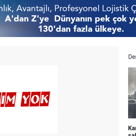
De
Ka
sal