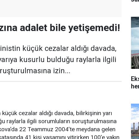
zına adalet bile yetişemedi!
nistin küçük cezalar aldığı davada,
 yarıya kusurlu bulduğu raylarla ilgili
ruşturulmasına izin...
Ek
her
 küçük cezalar aldığı davada, bilirkişinin yarı
u raylarla ilgili sorumluların soruşturulmasına
mukova’da 22 Teammuz 2004’te meydana gelen
 katasında 41 kişi yaşamını yitirirken 100’e yakın