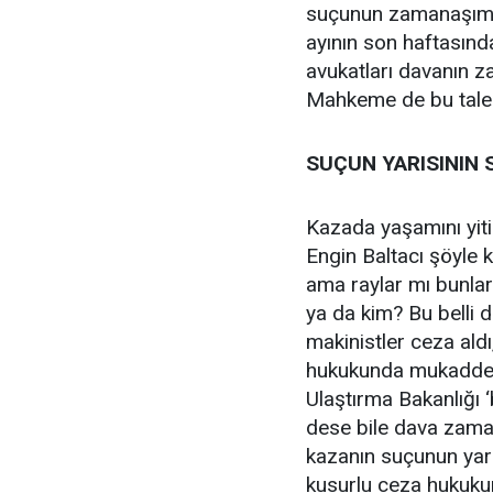
suçunun zamanaşımı 
ayının son haftasınd
avukatları davanın 
Mahkeme de bu tale
SUÇUN YARISININ 
Kazada yaşamını yitir
Engin Baltacı şöyle 
ama raylar mı bunla
ya da kim? Bu belli 
makinistler ceza aldı
hukukunda mukaddera
Ulaştırma Bakanlığı 
dese bile dava zama
kazanın suçunun yarı
kusurlu ceza hukuku