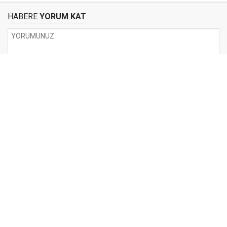
HABERE
YORUM KAT
UYARI:
Küfür, hakaret, rencide edici cümleler veya imalar, inançlara saldırı
içeren, imla kuralları ile yazılmamış,
Türkçe karakter kullanılmayan ve büyük harflerle yazılmış yorumlar
onaylanmamaktadır.