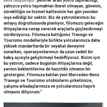
birini oluşturuyor.
Şehirler arası yolcu taşımacılığı,
yalnızca yolcu taşımaktan ibaret olmayan, güvenin,
sürekliliğin ve hizmet kalitesinin her gün yeniden
inşa edildiği bir sektör. Biz de yatırımlarımızı bu
anlayış doğrultusunda planlıyor, filomuzu geleceğin
ihtiyaçlarına cevap verecek araçlarla güçlendirmeyi
sürdürüyoruz. Filomuza kattığımız Travego ve
Tourismo modelleriyle birlikte yolcularımıza daha
yüksek standartlarda bir seyahat deneyimi
sunarken, operasyonlarımızı da uzun vadeli bir
bakış açısıyla geliştirmeyi hedefliyoruz. Bizim için
bu yatırım, sadece bugünün ihtiyaçlarına değil,
yarının beklentilerine de hazırlıklı olmanın bir
göstergesi. Filomuza katılan yeni Mercedes-Benz
Travego ve Tourismo otobüslerin şirketimize,
çalışma arkadaşlarımıza ve yolcularımıza hayırlı
olmasını diliyorum."