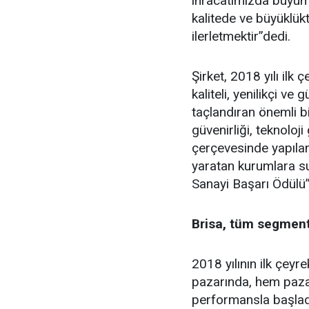
ihracatımızda büyüme
kalitede ve büyüklükte
ilerletmektir”dedi.
Şirket, 2018 yılı ilk
kaliteli, yenilikçi ve
taçlandıran önemli bi
güvenirliği, teknoloji 
çerçevesinde yapıla
yaratan kurumlara s
Sanayi Başarı Ödülü”
Brisa, tüm segmentl
2018 yılının ilk çeyr
pazarında, hem pazar
performansla başladı