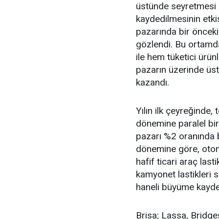
üstünde seyretmesi 
kaydedilmesinin etkisi
pazarında bir önceki
gözlendi. Bu ortamd
ile hem tüketici ürün
pazarın üzerinde üs
kazandı.
Yılın ilk çeyreğinde,
dönemine paralel bi
pazarı %2 oranında bü
dönemine göre, otomo
hafif ticari araç las
kamyonet lastikleri 
haneli büyüme kaydet
Brisa; Lassa, Bridge