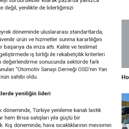
yi sürdürülebilir kılarak pazarda yalnızca
 değil, yenilikte de liderliğimizi
 çeyrek döneminde uluslararası standartlarda,
 güvenilir ürün ve hizmetler sunma kararlılığını
r başarıya da imza attı. Kalite ve teslimat
geliştirmede iş birliği ile rekabetçilik kriterleri
n değerlendirme sonucunda sektörde fark
unulan “Otomotiv Sanayi Derneği OSD’nin Yan
nün sahibi oldu.
Ho
erde yeniliğin lideri
ek döneminde, Türkiye yenileme kanalı lastik
 hem Brisa satışları yıla güçlü bir
. Kış döneminde, hava sıcaklıklarının mevsimin