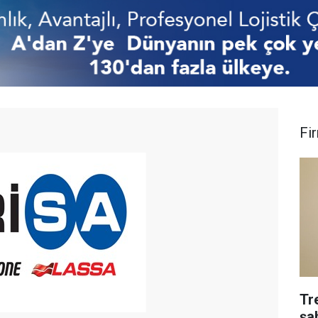
Fi
Tr
şa