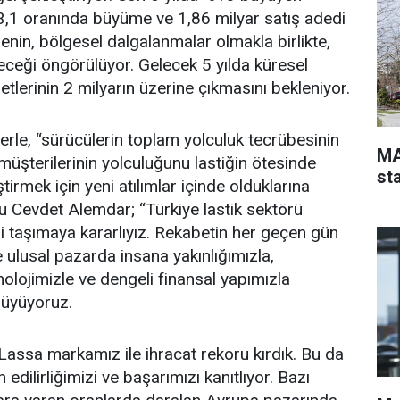
%3,1 oranında büyüme ve 1,86 milyar satış adedi
enin, bölgesel dalgalanmalar olmakla birlikte,
eği öngörülüyor. Gelecek 5 yılda küresel
detlerinin 2 milyarın üzerine çıkmasını bekleniyor.
rle, “sürücülerin toplam yolculuk tecrübesinin
MA
, müşterilerinin yolculuğunu lastiğin ötesinde
st
tirmek için yeni atılımlar içinde olduklarına
 Cevdet Alemdar; “Türkiye lastik sektörü
ileri taşımaya kararlıyız. Rekabetin her geçen gün
ve ulusal pazarda insana yakınlığımızla,
eknolojimizle ve dengeli finansal yapımızla
 büyüyoruz.
 Lassa markamız ile ihracat rekoru kırdık. Bu da
 edilirliğimizi ve başarımızı kanıtlıyor. Bazı