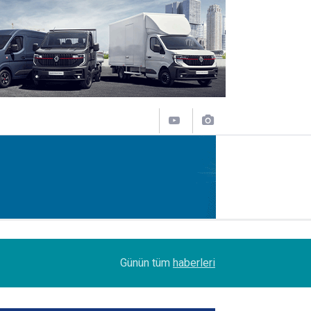
09:47
Her biri 120 tonluk 3 Boeing 777, kamyonlarla 1
Günün tüm
haberleri