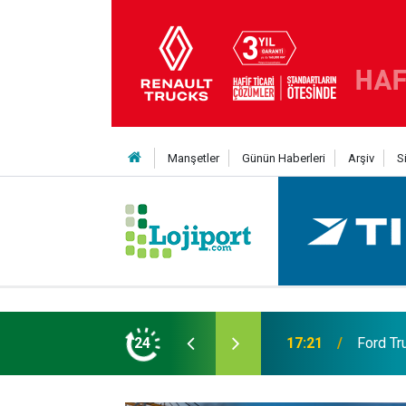
Manşetler
Günün Haberleri
Arşiv
S
eni Nesil Kabin Projesi’nde birleşecek
24
10:35
Treylerd