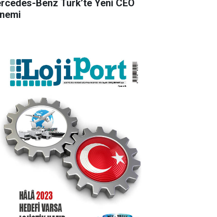
rcedes-Benz Türk’te Yeni CEO
nemi