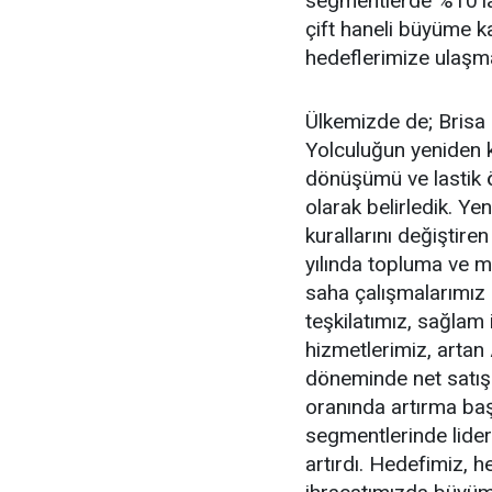
segmentlerde %10’la
çift haneli büyüme k
hedeflerimize ulaşma
Ülkemizde de; Brisa 
Yolculuğun yeniden k
dönüşümü ve lastik ö
olarak belirledik. Yen
kurallarını değiştir
yılında topluma ve m
saha çalışmalarımız h
teşkilatımız, sağlam i
hizmetlerimiz, artan
döneminde net satış 
oranında artırma baş
segmentlerinde liderl
artırdı. Hedefimiz, 