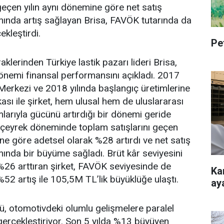
 geçen yılın aynı dönemine göre net satış
nında artış sağlayan Brisa, FAVÖK tutarında da
kleştirdi.
Pe
aklerinden Türkiye lastik pazarı lideri Brisa,
dönemi finansal performansını açıkladı. 2017
 Merkezi ve 2018 yılında başlangıç üretimlerine
kası ile şirket, hem ulusal hem de uluslararası
mlarıyla gücünü artırdığı bir dönemi geride
 ilk çeyrek döneminde toplam satışlarını geçen
e göre adetsel olarak %28 artırdı ve net satış
nında bir büyüme sağladı. Brüt kâr seviyesini
26 arttıran şirket, FAVÖK seviyesinde de
Ka
2 artış ile 105,5M TL’lik büyüklüğe ulaştı.
ay
rü, otomotivdeki olumlu gelişmelere paralel
 gerçekleştiriyor. Son 5 yılda %13 büyüyen