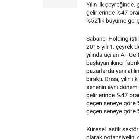
Yılın ilk çeyreğinde,
gelirlerinde %47 ora
%52’lik büyüme gerçe
Sabancı Holding iştir
2018 yılı 1. çeyrek 
yılında açılan Ar-Ge
başlayan ikinci fabri
pazarlarda yeni atılı
bıraktı. Brisa, yılın
senenin aynı dönemin
gelirlerinde %47 ora
geçen seneye göre %
geçen seneye göre %5
Küresel lastik sektö
olarak potansiyelini