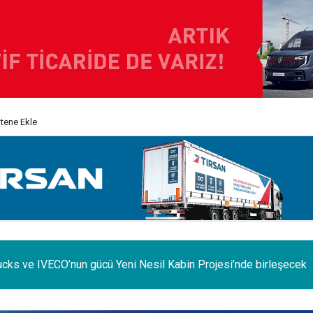
itene Ekle
e iç pazar daraldı, ihracat şaha kalktı