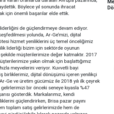
ra varan oranlarda daralan Avrupa pazarında,
Me
aydettik. Böylece yıl sonunda ihracat
Dö
k için önemli başarılar elde ettik.
liderliğini de güçlendirmeye devam ediyor.
eşfedilmesi yolunda, Ar-Ge’mizi, dijital
tesi hizmet yeniliklerini üç temel önceliğimiz
ilik liderliği bizim için sektörde oyunun
en şekilde müşterilerimize değer katmaktır. 2017
üşterilerimize yakın olmak için başlattığımız
ızla meyvelerini veriyor. Kuvvetli bayi
ş birliklerimiz, dijital dönüşümü içeren yenilikçi
 Ar-Ge ve üretim gücümüz ile 2018 yılı ilk çeyrek
gelirlerimizi bir önceki seneye kıyasla %47
arısı gösterdik. Markalarımız, kendi
iklerini güçlendirirken, Brisa pazar payını
hem toplam satış gelirlerimizde hem de