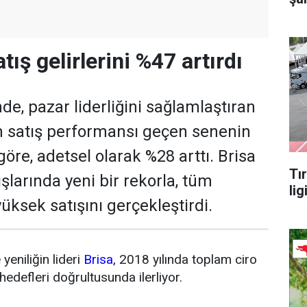
atış gelirlerini %47 artırdı
inde, pazar liderliğini sağlamlaştıran
m satış performansı geçen senenin
öre, adetsel olarak %28 arttı. Brisa
Tı
ışlarında yeni bir rekorla, tüm
lig
üksek satışını gerçekleştirdi.
yeniliğin lideri
Brisa
, 2018 yılında toplam ciro
 hedefleri doğrultusunda ilerliyor.