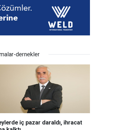
rmalar-dernekler
eylerde iç pazar daraldı, ihracat
ha kalktı