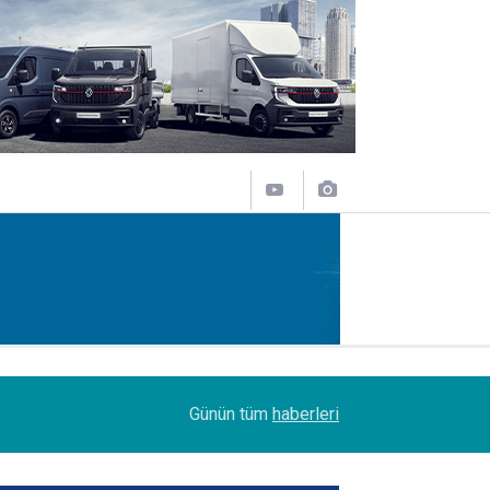
14:09
Petrol Ofisi Grubu 18. kez zirvede
Günün tüm
haberleri