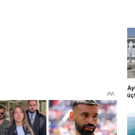
Ayb
üç