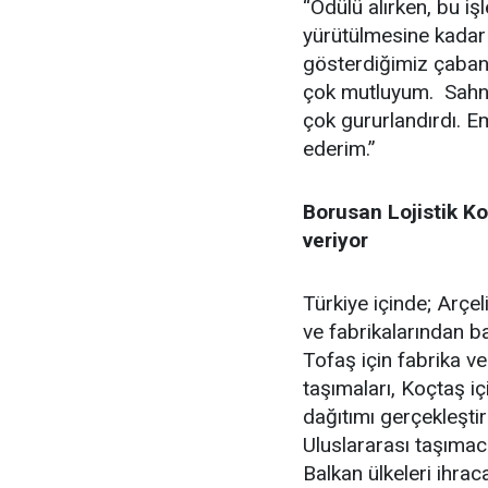
“Ödülü alırken, bu i
yürütülmesine kadar 
gösterdiğimiz çabanı
çok mutluyum. Sahne
çok gururlandırdı. 
ederim.”
Borusan Lojistik Ko
veriyor
Türkiye içinde; Arçe
ve fabrikalarından ba
Tofaş için fabrika v
taşımaları, Koçtaş 
dağıtımı gerçekleştiri
Uluslararası taşımacı
Balkan ülkeleri ihrac