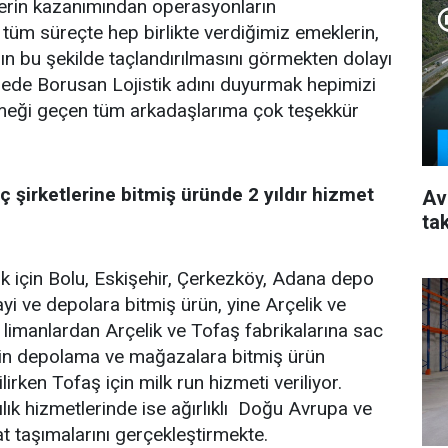
şlerin kazanımından operasyonların
tüm süreçte hep birlikte verdiğimiz emeklerin,
n bu şekilde taçlandırılmasını görmekten dolayı
de Borusan Lojistik adını duyurmak hepimizi
Emeği geçen tüm arkadaşlarıma çok teşekkür
ç şirketlerine bitmiş üründe 2 yıldır hizmet
Av
ta
lik için Bolu, Eskişehir, Çerkezköy, Adana depo
yi ve depolara bitmiş ürün, yine Arçelik ve
e limanlardan Arçelik ve Tofaş fabrikalarına sac
için depolama ve mağazalara bitmiş ürün
lirken Tofaş için milk run hizmeti veriliyor.
lık hizmetlerinde ise ağırlıklı Doğu Avrupa ve
at taşımalarını gerçekleştirmekte.