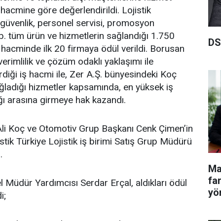
ş hacmine göre değerlendirildi. Lojistik
a güvenlik, personel servisi, promosyon
. tüm ürün ve hizmetlerin sağlandığı 1.750
DS
ş hacminde ilk 20 firmaya ödül verildi. Borusan
 verimlilik ve çözüm odaklı yaklaşımı ile
rdiği iş hacmi ile, Zer A.Ş. bünyesindeki Koç
ğladığı hizmetler kapsamında, en yüksek iş
ağı arasına girmeye hak kazandı.
li Koç ve Otomotiv Grup Başkanı Cenk Çimen’in
stik Türkiye Lojistik iş birimi Satış Grup Müdürü
.
Ma
fa
l Müdür Yardımcısı Serdar Erçal, aldıkları ödül
yö
i;