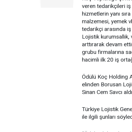
veren tedarikçileri i
hizmetlerin yanı sır
malzemesi, yemek vb
tedarikçi arasında i
Lojistik kurumsallık,
arttırarak devam etti
grubu firmalarına sa
hacimli ilk 20 iş ort
Ödülü Koç Holding A
elinden Borusan Loji
Sinan Cem Savcı aldı
Türkiye Lojistik Gene
ile ilgili şunları söyled