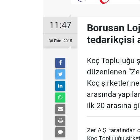
11:47
Borusan Loji
tedarikçisi
30 Ekim 2015
Koç Topluluğu ş
düzenlenen “Zer
Koç şirketlerin
arasında yapıla
ilk 20 arasına gi
Zer A.Ş. tarafından 
Koç Topluluğu şirketl