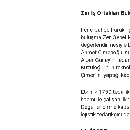
Zer İş Ortakları B
Fenerbahçe Faruk Ilg
buluşma Zer Genel M
değerlendirmesiyle b
Ahmet Çimenoğlu’nun
Alper Güney’in tedarik
Kuzuloğlu’nun teknol
Çimen’in yaptığı ka
Etkinlik 1750 tedari
hacmi ile çalışan ilk
Değerlendirme kapsa
lojistik tedarikçisi 