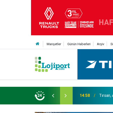
Manşetler
Günün Haberleri
Arşiv
S
er liginin ilk 3'ü arasında
24
14:19
MAXUS m