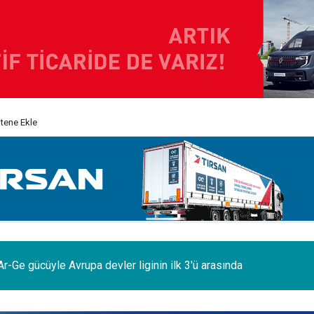
itene Ekle
odelleri Ağustos’a özel 1.199.000 TL’den başlayan fiyatlarla