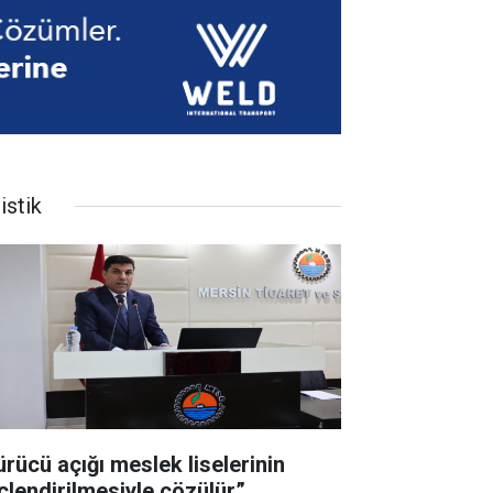
istik
ürücü açığı meslek liselerinin
çlendirilmesiyle çözülür”