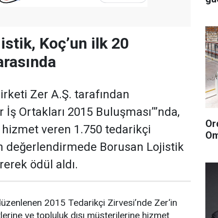
stik, Koç’un ilk 20
 arasında
irketi Zer A.Ş. tarafından
 İş Ortakları 2015 Buluşması’”nda,
Or
e hizmet veren 1.750 tedarikçi
Om
n değerlendirmede Borusan Lojistik
rerek ödül aldı.
düzenlenen 2015 Tedarikçi Zirvesi’nde Zer‘in
erine ve topluluk dışı müşterilerine hizmet