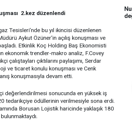
Nu
uluşması 2.kez düzenlendi
de
az Tesisleri’nde bu yıl ikincisi düzenlenen
üdürü Aykut Özüner’in açılış konuşması ve
aşladı. Etkinlik Koç Holding Baş Ekonomisti
 ekonomik trendler-makro analiz, F.Covey
çi çalıştayları çıktılarını paylaşımı, Serdar
oji ve ticaret konulu konuşması ve Cenk
panış konuşmasıyla devam etti.
kçi değerlendirilmesi sonucunda en yüksek iş
 20 tedarikçiye ödüllerinin verilmesiyle sona erdi.
mında Borusan Lojistik haricinde yaklaşık 180
de bulunmaktaydı.