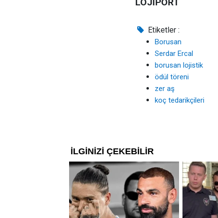
LOJİPORT
Etiketler :
Borusan
Serdar Ercal
borusan lojistik
ödül töreni
zer aş
koç tedarikçileri