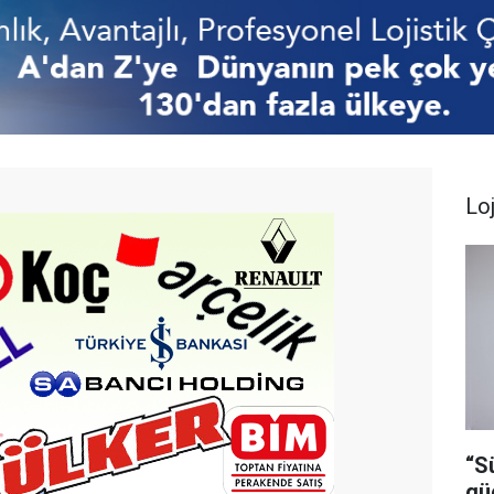
Loj
“S
gü