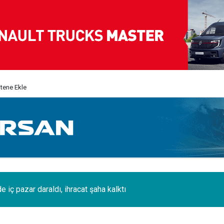
itene Ekle
e iç pazar daraldı, ihracat şaha kalktı