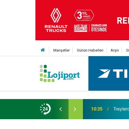
Manşetler
Günün Haberleri
Arşiv
S
an Yıldıran vefat etti
24
10:35
Treylerd