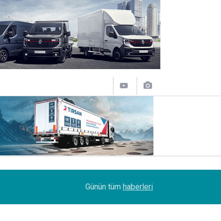
09:47
Her biri 120 tonluk 3 Boeing 777, kamyonlarla 1
Günün tüm
haberleri