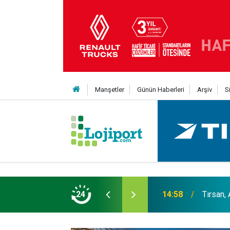
Manşetler
Günün Haberleri
Arşiv
S
er liginin ilk 3'ü arasında
24
14:19
MAXUS m