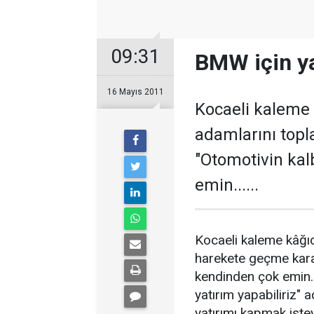
09:31
BMW için yar
16 Mayıs 2011
Kocaeli kaleme k
adamlarını topl
"Otomotivin kal
emin......
Kocaeli kaleme kâğıda
harekete geçme karar
kendinden çok emin.
yatırım yapabiliriz" 
yatırımı kapmak istey