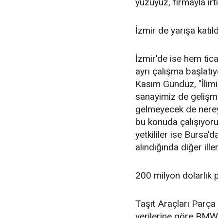
yüzüyüz, firmayla ir
İzmir de yarışa katıld
İzmir'de ise hem ti
ayrı çalışma başlat
Kasım Gündüz, "İlim
sanayimiz de gelişmi
gelmeyecek de nere
bu konuda çalışıyoruz
yetkililer ise Bursa'
alındığında diğer ill
200 milyon dolarlık 
Taşıt Araçları Parça
verilerine göre BMW,