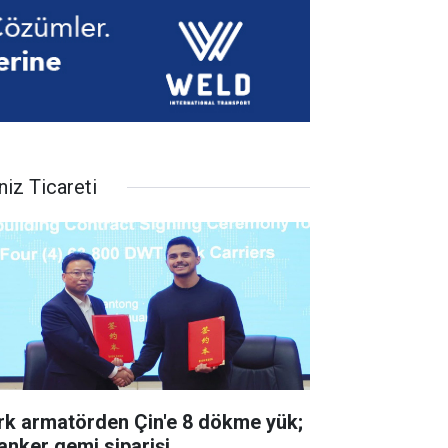
niz Ticareti
rk armatörden Çin'e 8 dökme yük;
tanker gemi siparişi