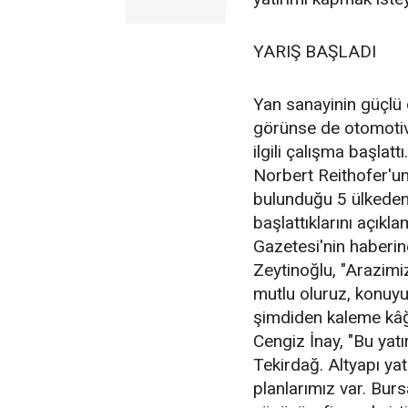
YARIŞ BAŞLADI
Yan sanayinin güçlü 
görünse de otomotiv 
ilgili çalışma başla
Norbert Reithofer'un
bulunduğu 5 ülkeden
başlattıklarını açıkl
Gazetesi'nin haberi
Zeytinoğlu, "Arazim
mutlu oluruz, konuyu
şimdiden kaleme kâğı
Cengiz İnay, "Bu yatır
Tekirdağ. Altyapı ya
planlarımız var. Burs