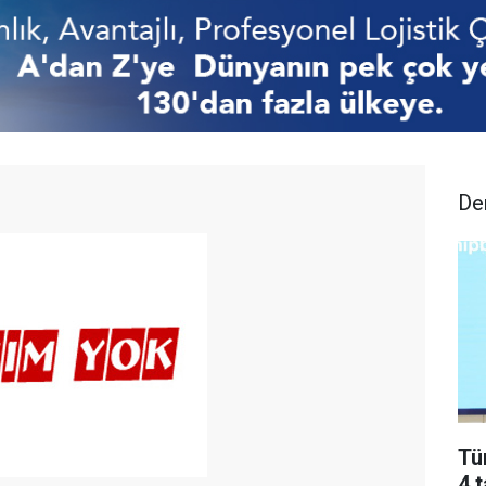
De
Tü
4 