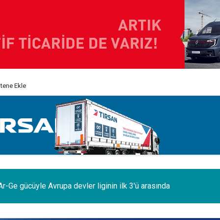
itene Ekle
odelleri Ağustos’a özel 1.199.000 TL’den başlayan fiyatlarla