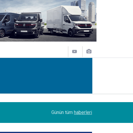
14:09
Petrol Ofisi Grubu 18. kez zirvede
Günün tüm
haberleri