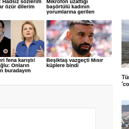
Tü
‘co