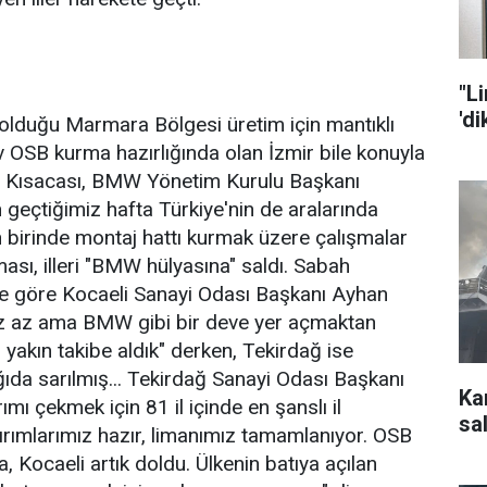
"L
'd
olduğu Marmara Bölgesi üretim için mantıklı
OSB kurma hazırlığında olan İzmir bile konuyla
ttı. Kısacası, BMW Yönetim Kurulu Başkanı
 geçtiğimiz hafta Türkiye'nin de aralarında
 birinde montaj hattı kurmak üzere çalışmalar
aması, illeri "BMW hülyasına" saldı. Sabah
ne göre Kocaeli Sanayi Odası Başkanı Ayhan
iz az ama BMW gibi bir deve yer açmaktan
 yakın takibe aldık" derken, Tekirdağ ise
da sarılmış... Tekirdağ Sanayi Odası Başkanı
Ka
ımı çekmek için 81 il içinde en şanslı il
sal
tırımlarımız hazır, limanımız tamamlanıyor. OSB
a, Kocaeli artık doldu. Ülkenin batıya açılan