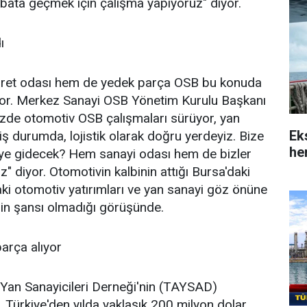
tibata geçmek için çalışma yapıyoruz" diyor.
ı
caret odası hem de yedek parça OSB bu konuda
ıyor. Merkez Sanayi OSB Yönetim Kurulu Başkanı
izde otomotiv OSB çalışmaları sürüyor, yan
Ek
ş durumda, lojistik olarak doğru yerdeyiz. Bize
her
ye gidecek? Hem sanayi odası hem de bizler
" diyor. Otomotivin kalbinin attığı Bursa'daki
daki otomotiv yatırımları ve yan sanayi göz önüne
erin şansı olmadığı görüşünde.
parça alıyor
 Yan Sanayicileri Derneği'nin (TAYSAD)
 Türkiye'den yılda yaklaşık 200 milyon dolar