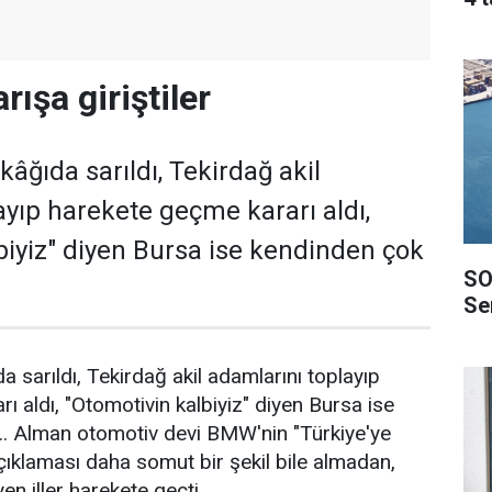
ışa giriştiler
âğıda sarıldı, Tekirdağ akil
ayıp harekete geçme kararı aldı,
biyiz" diyen Bursa ise kendinden çok
SO
Ser
 sarıldı, Tekirdağ akil adamlarını toplayıp
ı aldı, "Otomotivin kalbiyiz" diyen Bursa ise
.. Alman otomotiv devi BMW'nin "Türkiye'ye
açıklaması daha somut bir şekil bile almadan,
en iller harekete geçti.