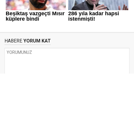
HABERE
YORUM KAT
UYARI:
Küfür, hakaret, rencide edici cümleler veya imalar, inançlara saldırı
içeren, imla kuralları ile yazılmamış,
Türkçe karakter kullanılmayan ve büyük harflerle yazılmış yorumlar