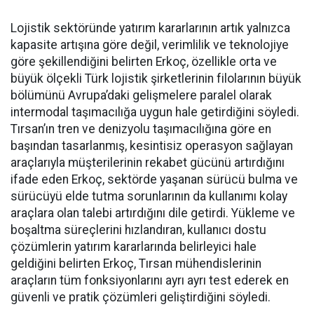
Lojistik sektöründe yatırım ka­rarlarının artık yalnızca
kapasi­te artışına göre değil, verimlilik ve teknolojiye
göre şekillendiği­ni belirten Erkoç, özellikle orta ve
büyük ölçekli Türk lojistik şirket­lerinin filolarının büyük
bölümü­nü Avrupa’daki gelişmelere para­lel olarak
intermodal taşımacılı­ğa uygun hale getirdiğini söyledi.
Tırsan’ın tren ve denizyolu taşı­macılığına göre en
başından ta­sarlanmış, kesintisiz operasyon sağlayan
araçlarıyla müşterile­rinin rekabet gücünü artırdığını
ifade eden Erkoç, sektörde yaşa­nan sürücü bulma ve
sürücüyü el­de tutma sorunlarının da kullanı­mı kolay
araçlara olan talebi ar­tırdığını dile getirdi. Yükleme ve
boşaltma süreçlerini hızlandıran, kullanıcı dostu
çözümlerin yatı­rım kararlarında belirleyici hale
geldiğini belirten Erkoç, Tırsan mühendislerinin
araçların tüm fonksiyonlarını ayrı ayrı test ede­rek en
güvenli ve pratik çözümleri geliştirdiğini söyledi.