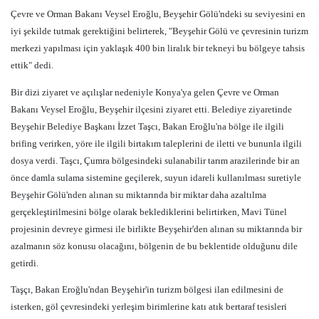
Çevre ve Orman Bakanı Veysel Eroğlu, Beyşehir Gölü'ndeki su seviyesini en
iyi şekilde tutmak gerektiğini belirterek, "Beyşehir Gölü ve çevresinin turizm
merkezi yapılması için yaklaşık 400 bin liralık bir tekneyi bu bölgeye tahsis
ettik" dedi.
Bir dizi ziyaret ve açılışlar nedeniyle Konya'ya gelen Çevre ve Orman
Bakanı Veysel Eroğlu, Beyşehir ilçesini ziyaret etti. Belediye ziyaretinde
Beyşehir Belediye Başkanı İzzet Taşcı, Bakan Eroğlu'na bölge ile ilgili
brifing verirken, yöre ile ilgili birtakım taleplerini de iletti ve bununla ilgili
dosya verdi. Taşcı, Çumra bölgesindeki sulanabilir tarım arazilerinde bir an
önce damla sulama sistemine geçilerek, suyun idareli kullanılması suretiyle
Beyşehir Gölü'nden alınan su miktarında bir miktar daha azaltılma
gerçekleştirilmesini bölge olarak beklediklerini belirtirken, Mavi Tünel
projesinin devreye girmesi ile birlikte Beyşehir'den alınan su miktarında bir
azalmanın söz konusu olacağını, bölgenin de bu beklentide olduğunu dile
getirdi.
Taşçı, Bakan Eroğlu'ndan Beyşehir'in turizm bölgesi ilan edilmesini de
isterken, göl çevresindeki yerleşim birimlerine katı atık bertaraf tesisleri