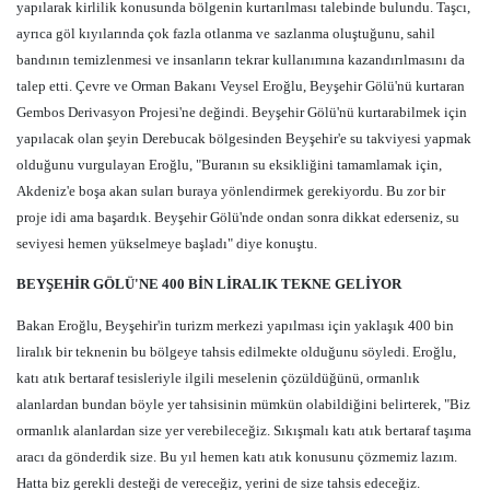
yapılarak kirlilik konusunda bölgenin kurtarılması talebinde bulundu. Taşcı,
ayrıca göl kıyılarında çok fazla otlanma ve
sazlanma oluştuğunu, sahil
bandının temizlenmesi ve insanların tekrar kullanımına kazandırılmasını da
talep etti. Çevre ve Orman Bakanı Veysel Eroğlu, Beyşehir Gölü'nü kurtaran
Gembos Derivasyon Projesi'ne değindi. Beyşehir Gölü'nü kurtarabilmek için
yapılacak olan şeyin Derebucak bölgesinden Beyşehir'e su takviyesi yapmak
olduğunu vurgulayan Eroğlu, "Buranın su eksikliğini tamamlamak için,
Akdeniz'e boşa akan suları buraya yönlendirmek gerekiyordu. Bu zor bir
proje idi ama başardık. Beyşehir Gölü'nde ondan sonra dikkat ederseniz, su
seviyesi hemen yükselmeye başladı" diye konuştu.
BEYŞEHİR GÖLÜ'NE 400 BİN LİRALIK TEKNE GELİYOR
Bakan Eroğlu, Beyşehir'in turizm merkezi yapılması için yaklaşık 400 bin
liralık bir teknenin bu bölgeye tahsis edilmekte olduğunu söyledi. Eroğlu,
katı atık bertaraf tesisleriyle ilgili meselenin çözüldüğünü, ormanlık
alanlardan bundan böyle yer tahsisinin mümkün olabildiğini belirterek, "Biz
ormanlık alanlardan size yer verebileceğiz. Sıkışmalı katı atık bertaraf taşıma
aracı da gönderdik size. Bu yıl hemen katı atık konusunu çözmemiz lazım.
Hatta biz gerekli desteği de vereceğiz, yerini de size tahsis edeceğiz.