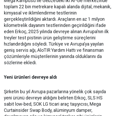
Mega Kampü­sü ile Gebze’deki iki Ar-Ge mer­kezinde
toplam 22 bin metreka­re kapalı alanda dijital, mekanik,
kimyasal ve iklimlendirme test­lerinin
gerçekleştirildiğini ak­tardı. Araçların en az 1 milyon
kilometrelik dayanım testlerin­den geçirildiğini ifade
eden Er­koç, 2025 yılında devreye alınan Avrupa’nın ilk
treyler test pisti­nin ürün geliştirme süreçlerini
hızlandırdığını söyledi. Türkiye ve Avrupa’ya yayılan
geniş ser­vis ağı, AloTIR Yardım Hattı ve finansman
çözümleriyle müşte­rilerinin yanında olduklarını da
sözlerine ekledi.
Yeni ürünleri devreye aldı
Şirketin bu yıl Avrupa pazar­larına yönelik çok sayıda
yeni ürünü devreye aldığını belirten Erkoç, SLS HS
sabit low-bed, SOK LG ticari araç taşıyıcısı, Mega
Curtainsider Swap Body, alüminyum damper,