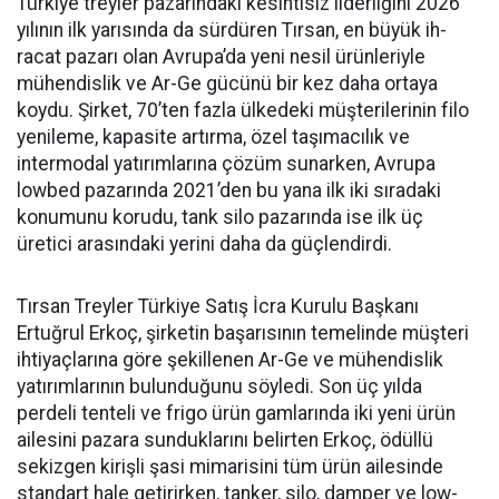
Türkiye treyler pazarın­daki kesintisiz liderliğini 2026
yılının ilk yarısında da sürdüren Tırsan, en büyük ih­
racat pazarı olan Avrupa’da yeni nesil ürünleriyle
mühendislik ve Ar-Ge gücünü bir kez daha orta­ya
koydu. Şirket, 70’ten fazla ül­kedeki müşterilerinin filo
yenile­me, kapasite artırma, özel taşıma­cılık ve
intermodal yatırımlarına çözüm sunarken, Avrupa
lowbed pazarında 2021’den bu yana ilk iki sıradaki
konumunu korudu, tank silo pazarında ise ilk üç
üretici arasındaki yerini daha da güçlen­dirdi.
Tırsan Treyler Türkiye Satış İcra Kurulu Başkanı
Ertuğrul Er­koç, şirketin başarısının teme­linde müşteri
ihtiyaçlarına göre şekillenen Ar-Ge ve mühendislik
yatırımlarının bulunduğunu söy­ledi. Son üç yılda
perdeli tenteli ve frigo ürün gamlarında iki yeni ürün
ailesini pazara sundukları­nı belirten Erkoç, ödüllü
sekizgen kirişli şasi mimarisini tüm ürün ailesinde
standart hale getirir­ken, tanker, silo, damper ve low­