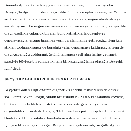
Bununla ilgili arkadaşlara gerekli talimatı verdim, bunu hazırlıyorlar.
Danıştay'la ilgili o problem de çözüldü. Onun da müjdesini vereyim. Yani biz
artık katı atık bertaraf tesislerine ormanlık alanlarda, uygun alanlardan yer
ayırabiliyoruz. En uygun yer neresi ise onu hemen yapalım. En güzel şekilde
orayı, özellikle çukurluk bir alan bunu katı atıklarla düzenleyip
depolayacağız, üstünü tamamen yeşil bir alan haline getireceğiz. Hem katı
atıkları toplamak suretiyle buradaki vahşi depolamayı kaldıracağız, hem de
orayı çukurluğu doldurarak üstünü tamamen yeşil alan haline getirmek
suretiyle böylece bir adımda iki tane bir kazanç sağlamış olacağız Beyşehir
için" dedi.
BEYŞEHİR GÖLÜ KİRLİLİKTEN KURTULACAK
Beyşehir Gölü'nü ilgilendiren diğer atık su arıtma tesisleri için de destek
sözü veren Bakan Eroğlu, bunun bir kısmını KÖYDES kapsamında köylere,
bir kısmını da beldelere destek vermek suretiyle gerçekleştirmeyi
düşündüklerini söyledi. Eroğlu, "Onlara ait bazı paket projeler de hazırlattık.
Oradaki beldeleri birtakım kasabaların atık su arıtma tesislerini halletmek
için gerekli desteği vereceğiz. Beyşehir Gölü çok önemli, bu gölle ilgili ne