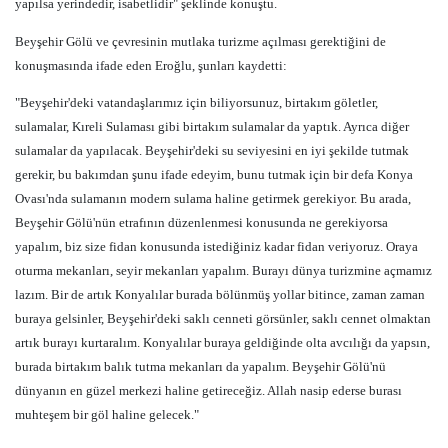
yapılsa yerindedir, isabetlidir" şeklinde konuştu.
Beyşehir Gölü ve çevresinin mutlaka turizme açılması gerektiğini de
konuşmasında ifade eden Eroğlu, şunları kaydetti:
"Beyşehir'deki vatandaşlarımız için biliyorsunuz, birtakım göletler,
sulamalar, Kıreli Sulaması gibi birtakım sulamalar da yaptık. Ayrıca diğer
sulamalar da yapılacak. Beyşehir'deki su seviyesini en iyi şekilde tutmak
gerekir, bu bakımdan şunu ifade edeyim, bunu tutmak için bir defa Konya
Ovası'nda sulamanın modern sulama haline getirmek gerekiyor. Bu arada,
Beyşehir Gölü'nün etrafının düzenlenmesi konusunda ne gerekiyorsa
yapalım, biz size fidan konusunda istediğiniz kadar fidan veriyoruz. Oraya
oturma mekanları, seyir mekanları yapalım. Burayı dünya turizmine açmamız
lazım. Bir de artık Konyalılar burada bölünmüş yollar bitince, zaman zaman
buraya gelsinler, Beyşehir'deki saklı cenneti görsünler, saklı cennet olmaktan
artık burayı kurtaralım. Konyalılar buraya geldiğinde olta avcılığı da yapsın,
burada birtakım balık tutma mekanları da yapalım. Beyşehir Gölü'nü
dünyanın en güzel merkezi haline getireceğiz. Allah nasip ederse burası
muhteşem bir göl haline gelecek."