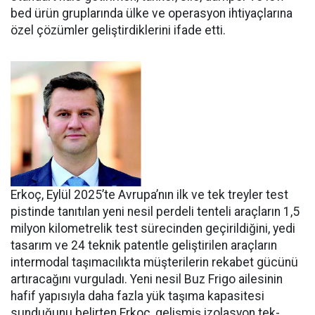
bed ürün gruplarında ülke ve ope­rasyon ihtiyaçlarına
özel çözüm­ler geliştirdiklerini ifade etti.
Erkoç, Eylül 2025’te Avru­pa’nın ilk ve tek treyler test
pistin­de tanıtılan yeni nesil perdeli ten­teli araçların 1,5
milyon kilomet­relik test sürecinden geçirildiğini, yedi
tasarım ve 24 teknik patentle geliştirilen araçların
intermodal taşımacılıkta müşterilerin reka­bet gücünü
artıracağını vurgula­dı. Yeni nesil Buz Frigo ailesinin
hafif yapısıyla daha fazla yük ta­şıma kapasitesi
sunduğunu belir­ten Erkoç, gelişmiş izolasyon tek­