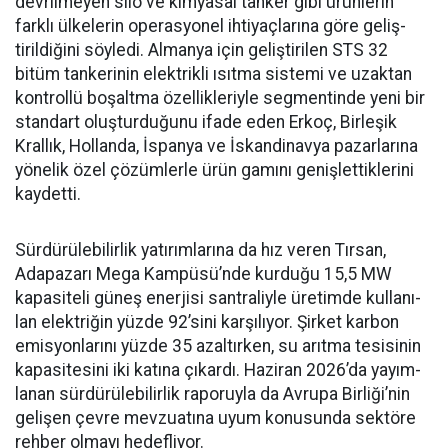
devrilme­yen silo ve kimyasal tanker gibi ürünlerin
farklı ülkelerin ope­rasyonel ihtiyaçlarına göre geliş­
tirildiğini söyledi. Almanya için geliştirilen STS 32
bitüm tan­kerinin elektrikli ısıtma siste­mi ve uzaktan
kontrollü boşalt­ma özellikleriyle segmentinde yeni bir
standart oluşturduğunu ifade eden Erkoç, Birleşik
Kral­lık, Hollanda, İspanya ve İskan­dinavya pazarlarına
yönelik özel çözümlerle ürün gamını geniş­lettiklerini
kaydetti.
Sürdürülebilirlik yatırımları­na da hız veren Tırsan,
Adapaza­rı Mega Kampüsü’nde kurduğu 15,5 MW
kapasiteli güneş ener­jisi santraliyle üretimde kullanı­
lan elektriğin yüzde 92’sini karşı­lıyor. Şirket karbon
emisyonları­nı yüzde 35 azaltırken, su arıtma tesisinin
kapasitesini iki katına çıkardı. Haziran 2026’da yayım­
lanan sürdürülebilirlik raporuyla da Avrupa Birliği’nin
gelişen çev­re mevzuatına uyum konusunda sektöre
rehber olmayı hedefliyor.