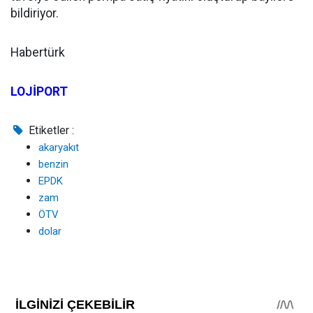
bildiriyor.
Habertürk
LOJİPORT
Etiketler :
akaryakıt
benzin
EPDK
zam
ÖTV
dolar