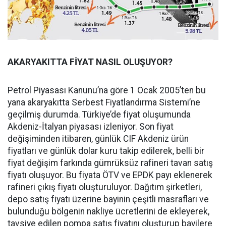
AKARYAKITTA FİYAT NASIL OLUŞUYOR?
Petrol Piyasası Kanunu’na göre 1 Ocak 2005’ten bu
yana akaryakıtta Serbest Fiyatlandırma Sistemi’ne
geçilmiş durumda. Türkiye’de fiyat oluşumunda
Akdeniz-İtalyan piyasası izleniyor. Son fiyat
değişiminden itibaren, günlük CIF Akdeniz ürün
fiyatları ve günlük dolar kuru takip edilerek, belli bir
fiyat değişim farkında gümrüksüz rafineri tavan satış
fiyatı oluşuyor. Bu fiyata ÖTV ve EPDK payı eklenerek
rafineri çıkış fiyatı oluşturuluyor. Dağıtım şirketleri,
depo satış fiyatı üzerine bayinin çeşitli masrafları ve
bulunduğu bölgenin nakliye ücretlerini de ekleyerek,
tavsiye edilen pompa satış fiyatını oluşturup bayilere