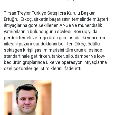
Tırsan Treyler Türkiye Satış İcra Kurulu Başkanı
Ertuğrul Er­koç, şirketin başarısının teme­linde müşteri
ihtiyaçlarına göre şekillenen Ar-Ge ve mühendislik
yatırımlarının bulunduğunu söy­ledi. Son üç yılda
perdeli tenteli ve frigo ürün gamlarında iki yeni ürün
ailesini pazara sundukları­nı belirten Erkoç, ödüllü
sekizgen kirişli şasi mimarisini tüm ürün ailesinde
standart hale getirir­ken, tanker, silo, damper ve low­
bed ürün gruplarında ülke ve ope­rasyon ihtiyaçlarına
özel çözüm­ler geliştirdiklerini ifade etti.