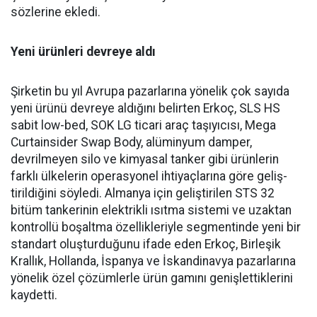
sözlerine ekledi.
Yeni ürünleri devreye aldı
Şirketin bu yıl Avrupa pazar­larına yönelik çok sayıda
yeni ürünü devreye aldığını belirten Erkoç, SLS HS
sabit low-bed, SOK LG ticari araç taşıyıcısı, Mega
Curtainsider Swap Body, alüminyum damper,
devrilme­yen silo ve kimyasal tanker gibi ürünlerin
farklı ülkelerin ope­rasyonel ihtiyaçlarına göre geliş­
tirildiğini söyledi. Almanya için geliştirilen STS 32
bitüm tan­kerinin elektrikli ısıtma siste­mi ve uzaktan
kontrollü boşalt­ma özellikleriyle segmentinde yeni bir
standart oluşturduğunu ifade eden Erkoç, Birleşik
Kral­lık, Hollanda, İspanya ve İskan­dinavya pazarlarına
yönelik özel çözümlerle ürün gamını geniş­lettiklerini
kaydetti.