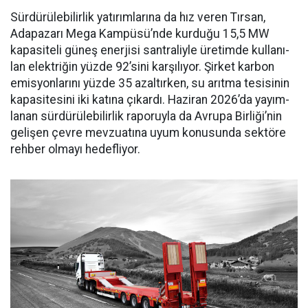
Sürdürülebilirlik yatırımları­na da hız veren Tırsan,
Adapaza­rı Mega Kampüsü’nde kurduğu 15,5 MW
kapasiteli güneş ener­jisi santraliyle üretimde kullanı­
lan elektriğin yüzde 92’sini karşı­lıyor. Şirket karbon
emisyonları­nı yüzde 35 azaltırken, su arıtma tesisinin
kapasitesini iki katına çıkardı. Haziran 2026’da yayım­
lanan sürdürülebilirlik raporuyla da Avrupa Birliği’nin
gelişen çev­re mevzuatına uyum konusunda sektöre
rehber olmayı hedefliyor.