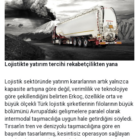
Lojistikte yatırım tercihi rekabetçilikten yana
Lojistik sektöründe yatırım ka­rarlarının artık yalnızca
kapasi­te artışına göre değil, verimlilik ve teknolojiye
göre şekillendiği­ni belirten Erkoç, özellikle orta ve
büyük ölçekli Türk lojistik şirket­lerinin filolarının büyük
bölümü­nü Avrupa’daki gelişmelere para­lel olarak
intermodal taşımacılı­ğa uygun hale getirdiğini söyledi.
Tırsan’ın tren ve denizyolu taşı­macılığına göre en
başından ta­sarlanmış, kesintisiz operasyon sağlayan