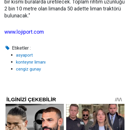
bir kısmı buralarda üretilecek. Toplam rıhtım uzunluğu
2 bin 10 metre olan limanda 50 adette liman traktörü
bulunacak."
www.lojiport.com
Etiketler :
asyaport
konteynır limanı
cengiz gunay