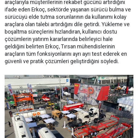
araçlarıyla müşterile­rinin rekabet gücünü artırdığını
ifade eden Erkoç, sektörde yaşa­nan sürücü bulma ve
sürücüyü el­de tutma sorunlarının da kullanı­mı kolay
araçlara olan talebi ar­tırdığını dile getirdi. Yükleme ve
boşaltma süreçlerini hızlandıran, kullanıcı dostu
çözümlerin yatı­rım kararlarında belirleyici hale
geldiğini belirten Erkoç, Tırsan mühendislerinin
araçların tüm fonksiyonlarını ayrı ayrı test ede­rek en
güvenli ve pratik çözümleri geliştirdiğini söyledi.