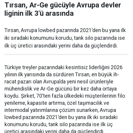
Tırsan, Ar-Ge gücüyle Avrupa devler
liginin ilk 3'ü arasında
Tırsan, Avrupa lowbed pazarında 2021’den bu yana ilk
iki sıradaki konumunu korudu, tank silo pazarında ise
ilk üç üretici arasındaki yerini daha da güçlen­dirdi.
Türkiye treyler pazarın­daki kesintisiz liderliğini 2026
yılının ilk yarısında da sürdüren Tırsan, en büyük ih­
racat pazarı olan Avrupa’da yeni nesil ürünleriyle
mühendislik ve Ar-Ge gücünü bir kez daha orta­ya
koydu. Şirket, 70’ten fazla ül­kedeki müşterilerinin filo
yenile­me, kapasite artırma, özel taşıma­cılık ve
intermodal yatırımlarına çözüm sunarken, Avrupa
lowbed pazarında 2021’den bu yana ilk iki sıradaki
konumunu korudu, tank silo pazarında ise ilk üç
üretici arasındaki yerini daha da güçlen­dirdi.