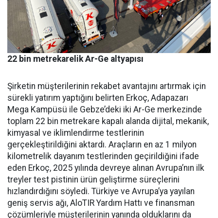
22 bin metrekarelik Ar-Ge altyapısı
Şirketin müşterilerinin reka­bet avantajını artırmak için
sü­rekli yatırım yaptığını belirten Erkoç, Adapazarı
Mega Kampü­sü ile Gebze’deki iki Ar-Ge mer­kezinde
toplam 22 bin metreka­re kapalı alanda dijital, mekanik,
kimyasal ve iklimlendirme test­lerinin
gerçekleştirildiğini ak­tardı. Araçların en az 1 milyon
kilometrelik dayanım testlerin­den geçirildiğini ifade
eden Er­koç, 2025 yılında devreye alınan Avrupa’nın ilk
treyler test pisti­nin ürün geliştirme süreçlerini
hızlandırdığını söyledi. Türkiye ve Avrupa’ya yayılan
geniş ser­vis ağı, AloTIR Yardım Hattı ve finansman
çözümleriyle müşte­rilerinin yanında olduklarını da