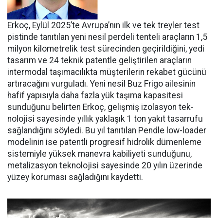
Erkoç, Eylül 2025’te Avru­pa’nın ilk ve tek treyler test
pistin­de tanıtılan yeni nesil perdeli ten­teli araçların 1,5
milyon kilomet­relik test sürecinden geçirildiğini, yedi
tasarım ve 24 teknik patentle geliştirilen araçların
intermodal taşımacılıkta müşterilerin reka­bet gücünü
artıracağını vurgula­dı. Yeni nesil Buz Frigo ailesinin
hafif yapısıyla daha fazla yük ta­şıma kapasitesi
sunduğunu belir­ten Erkoç, gelişmiş izolasyon tek­
nolojisi sayesinde yıllık yaklaşık 1 ton yakıt tasarrufu
sağlandığı­nı söyledi. Bu yıl tanıtılan Pendle low-loader
modelinin ise patent­li progresif hidrolik dümenleme
sistemiyle yüksek manevra kabi­liyeti sunduğunu,
metalizasyon teknolojisi sayesinde 20 yılın üze­rinde
yüzey koruması sağladığını kaydetti.