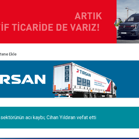
itene Ekle
erminal de, MSC Tiger Servisi'nin uğrak limanlarına katıldı