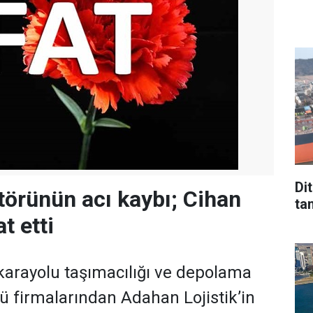
Di
ktörünün acı kaybı; Cihan
tan
t etti
 karayolu taşımacılığı ve depolama
 firmalarından Adahan Lojistik’in