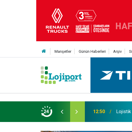
Manşetler
Günün Haberleri
Arşiv
S
an Yıldıran vefat etti
24
11:43
SOCAR T