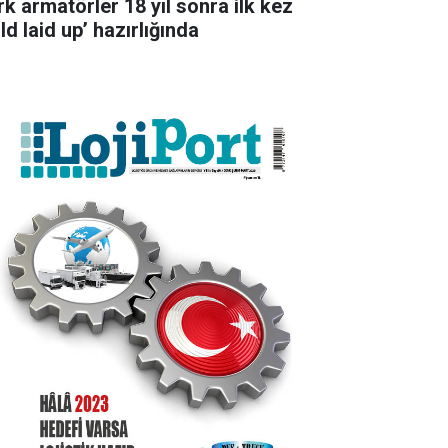
rk armatörler 18 yıl sonra ilk kez
ld laid up’ hazırlığında