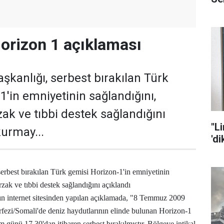
orizon 1 açıklaması
kanlığı, serbest bırakılan Türk
1'in emniyetinin sağlandığını,
ak ve tıbbi destek sağlandığını
"L
urmay...
'd
rbest bırakılan Türk gemisi Horizon-1'in emniyetinin
rzak ve tıbbi destek sağlandığını açıklandı
n internet sitesinden yapılan açıklamada, "8 Temmuz 2009
örfezi/Somali'de deniz haydutlarının elinde bulunan Horizon-1
im günü 17.30'dan itibaren serbest bırakılmıştır. Bölgeye intikal