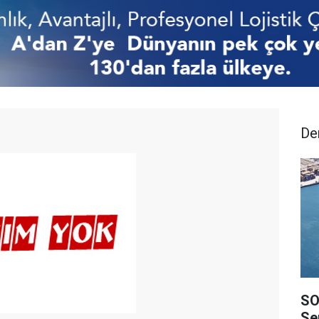
De
SO
Ser