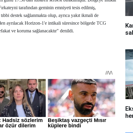
kateyni tarafından geminin emniyeti tesis edilmiş,
e tıbbi destek sağlanmakta olup, ayrıca yakıt ikmali de
nden ayrılacak Horizon-1'e intikali süresince bölgede TCG
Ka
efakat ve koruma sağlanacaktır" denildi.
sal
Ek
her