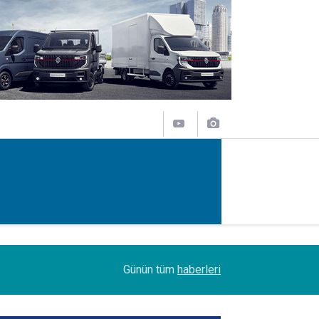
11:31
Sakarya'da Şoförlere Uyuşturucu Testi Zorunlulu
Günün tüm
haberleri