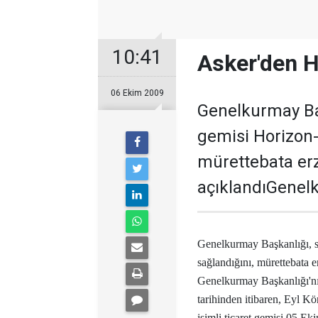
10:41
Asker'den H
06 Ekim 2009
Genelkurmay Baş
gemisi Horizon-
mürettebata erz
açıklandıGenelk
Genelkurmay Başkanlığı, se
sağlandığını, mürettebata e
Genelkurmay Başkanlığı'nı
tarihinden itibaren, Eyl K
isimli ticaret gemisi 05 Ek