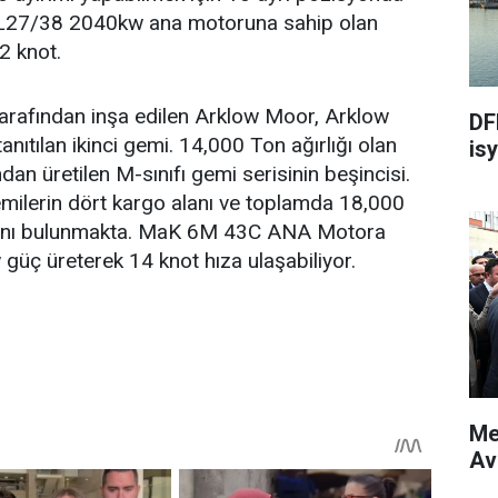
6L27/38 2040kw ana motoruna sahip olan
2 knot.
arafından inşa edilen Arklow Moor, Arklow
DF
anıtılan ikinci gemi. 14,000 Ton ağırlığı olan
isy
dan üretilen M-sınıfı gemi serisinin beşincisi.
gemilerin dört kargo alanı ve toplamda 18,000
alanı bulunmakta. MaK 6M 43C ANA Motora
güç üreterek 14 knot hıza ulaşabiliyor.
Me
Av