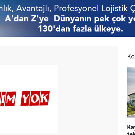
Ko
Ka
te