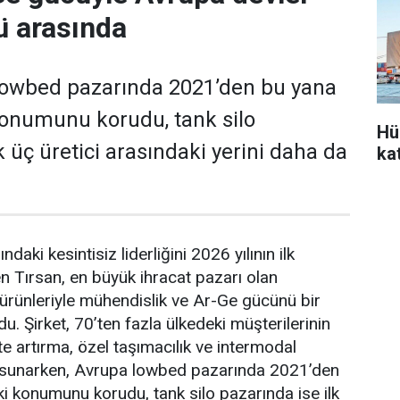
'ü arasında
 lowbed pazarında 2021’den bu yana
 konumunu korudu, tank silo
Hü
k üç üretici arasındaki yerini daha da
ka
­daki kesintisiz liderliğini 2026 yılının ilk
n Tırsan, en büyük ih­racat pazarı olan
 ürünleriyle mühendislik ve Ar-Ge gücünü bir
u. Şirket, 70’ten fazla ül­kedeki müşterilerinin
te artırma, özel taşıma­cılık ve intermodal
 sunarken, Avrupa lowbed pazarında 2021’den
aki konumunu korudu, tank silo pazarında ise ilk