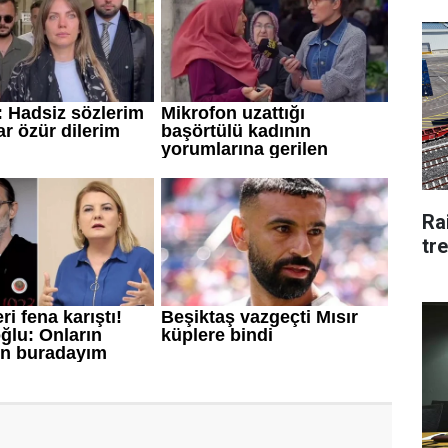
Rai
tre