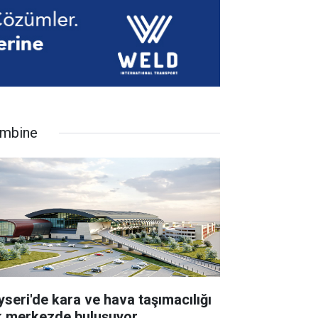
mbine
yseri'de kara ve hava taşımacılığı
k merkezde buluşuyor