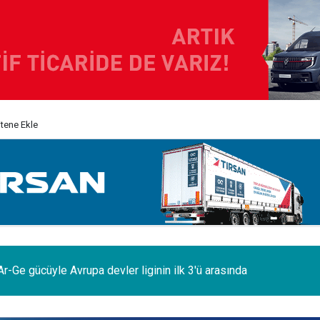
itene Ekle
odelleri Ağustos’a özel 1.199.000 TL’den başlayan fiyatlarla