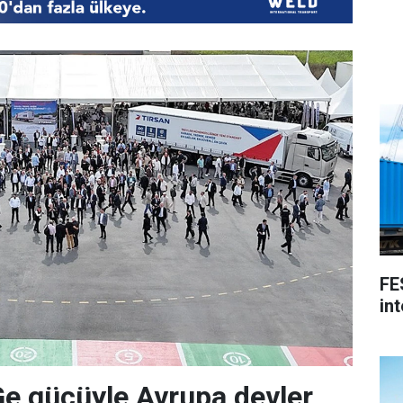
FE
int
Ge gücüyle Avrupa devler