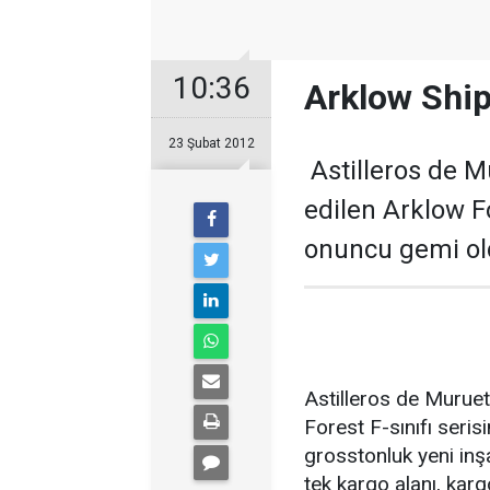
10:36
Arklow Ship
23 Şubat 2012
Astilleros de M
edilen Arklow Fo
onuncu gemi old
Astilleros de Muruet
Forest F-sınıfı seri
grosstonluk yeni inş
tek kargo alanı, kar