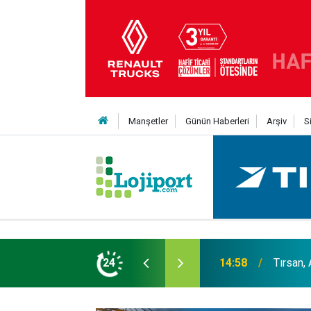
Manşetler
Günün Haberleri
Arşiv
S
er liginin ilk 3'ü arasında
24
14:19
MAXUS m