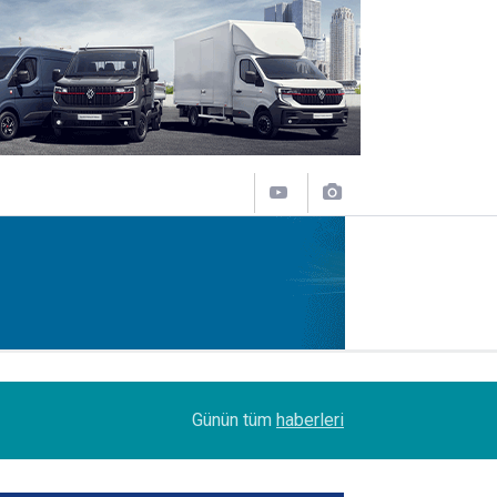
14:09
Petrol Ofisi Grubu 18. kez zirvede
Günün tüm
haberleri