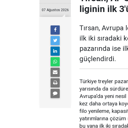
liginin ilk 3
07 Ağustos 2026
Tırsan, Avrupa
ilk iki sıradaki
pazarında ise il
güçlen­dirdi.
Türkiye treyler pazarın
yarısında da sürdüre
Avrupa’da yeni nesil
kez daha orta­ya koyd
filo yenile­me, kapasi
yatırımlarına çözüm
bu yana ilk iki sırad