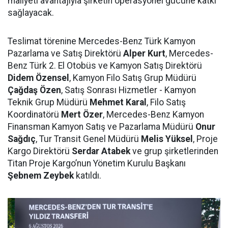
maliyeti avantajıyla şirketin operasyonel gücüne katkı
sağlayacak.
Teslimat törenine Mercedes-Benz Türk Kamyon
Pazarlama ve Satış Direktörü
Alper Kurt
, Mercedes-
Benz Türk 2. El Otobüs ve Kamyon Satış Direktörü
Didem Özensel
, Kamyon Filo Satış Grup Müdürü
Çağdaş Özen
, Satış Sonrası Hizmetler - Kamyon
Teknik Grup Müdürü
Mehmet Karal
, Filo Satış
Koordinatörü
Mert Özer
, Mercedes-Benz Kamyon
Finansman Kamyon Satış ve Pazarlama Müdürü
Onur
Sağdıç
, Tur Transit Genel Müdürü
Melis Yüksel
, Proje
Kargo Direktörü
Serdar Atabek
ve grup şirketlerinden
Titan Proje Kargo’nun Yönetim Kurulu Başkanı
Şebnem Zeybek
katıldı.