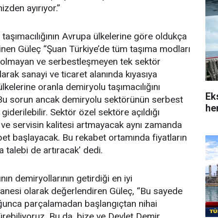
izden ayırıyor.”
 taşımacılığının Avrupa ülkelerine göre oldukça
inen Güleç “Şuan Türkiye’de tüm taşıma modları
k olmayan ve serbestleşmeyen tek sektör
arak sanayi ve ticaret alanında kıyasıya
lkelerine oranla demiryolu taşımacılığını
Ek
 Bu sorun ancak demiryolu sektörünün serbest
her
giderilebilir. Sektör özel sektöre açıldığı
 ve servisin kalitesi artmayacak aynı zamanda
abet başlayacak. Bu rekabet ortamında fiyatların
talebi de artıracak’ dedi.
nın demiryollarının getirdiği en iyi
tanesi olarak değerlendiren Güleç, “Bu sayede
unca parçalamadan başlangıçtan nihai
rebiliyoruz. Bu da, bize ve Devlet Demir