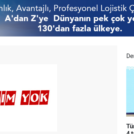
De
Tü
4 