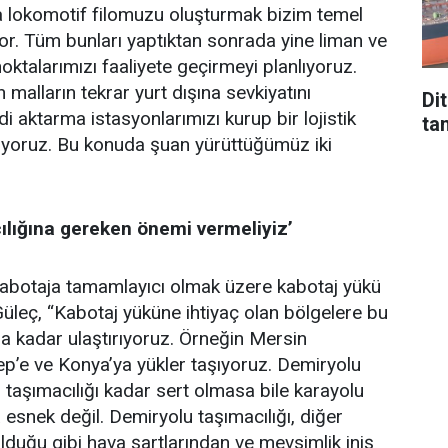
 da lokomotif filomuzu oluşturmak bizim temel
or. Tüm bunları yaptıktan sonrada yine liman ve
 noktalarımızı faaliyete geçirmeyi planlıyoruz.
n malların tekrar yurt dışına sevkiyatını
Di
 aktarma istasyonlarımızı kurup bir lojistik
tan
tiyoruz. Bu konuda şuan yürüttüğümüz iki
ılığına gereken önemi vermeliyiz’
kabotaja tamamlayıcı olmak üzere kabotaj yükü
Güleç, “Kabotaj yüküne ihtiyaç olan bölgelere bu
na kadar ulaştırıyoruz. Örneğin Mersin
p’e ve Konya’ya yükler taşıyoruz. Demiryolu
 taşımacılığı kadar sert olmasa bile karayolu
 esnek değil. Demiryolu taşımacılığı, diğer
duğu gibi hava şartlarından ve mevsimlik iniş