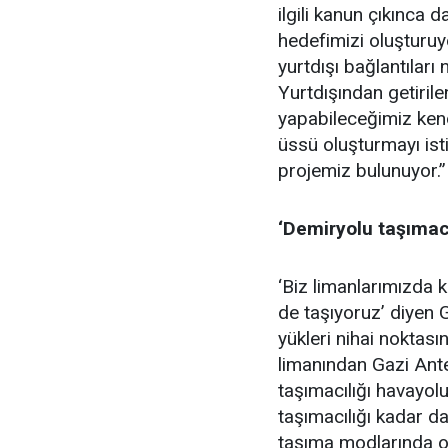
ilgili kanun çıkınca
hedefimizi oluşturuy
yurtdışı bağlantıları
Yurtdışından getirile
yapabileceğimiz kendi
üssü oluşturmayı is
projemiz bulunuyor.”
‘Demiryolu taşımac
‘Biz limanlarımızda 
de taşıyoruz’ diyen 
yükleri nihai noktası
limanından Gazi Ante
taşımacılığı havayolu
taşımacılığı kadar da
taşıma modlarında ol