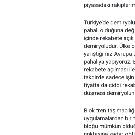
piyasadaki rakiplerim
Türkiye’de demiryolu
pahalı olduğuna değ
içinde rekabete açı
demiryoludur. Ülke ol
yarıştığımız Avrupa ü
pahalıya yapıyoruz.
rekabete açılması ile 
takdirde sadece işin
fiyatta da ciddi rek
düşmesi demiryoluna 
Blok tren taşımacılığı
uygulamalardan bir 
bloğu mümkün olduğ
noktasına kadar götü