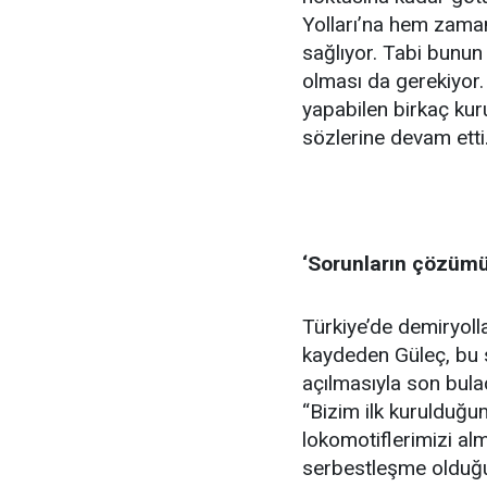
Yolları’na hem zaman
sağlıyor. Tabi bunun 
olması da gerekiyor.
yapabilen birkaç ku
sözlerine devam etti
‘Sorunların çözümü 
Türkiye’de demiryoll
kaydeden Güleç, bu s
açılmasıyla son bulac
“Bizim ilk kurulduğ
lokomotiflerimizi a
serbestleşme olduğu