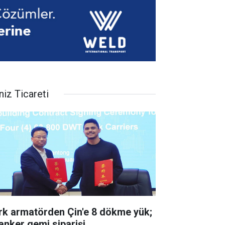
niz Ticareti
rk armatörden Çin'e 8 dökme yük;
tanker gemi siparişi