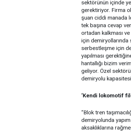
sektörünün içinde y
gerektiriyor. Firma o
şuan ciddi manada lo
tek başına cevap ver
ortadan kalkması ve 
için demiryollarında
serbestleşme için de
yapılması gerektiğin
hantallığı bizim veri
geliyor. Özel sektör
demiryolu kapasitesi
‘Kendi lokomotif f
“Blok tren taşımacılı
demiryolunda yapım ç
aksaklıklarına rağm