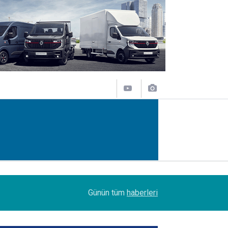
09:47
Her biri 120 tonluk 3 Boeing 777, kamyonlarla 1
Günün tüm
haberleri