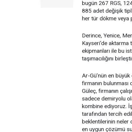
bugün 267 RGS, 124
885 adet değişik tipl
her tür dökme veya pa
Derince, Yenice, Mer
Kayseri’de aktarma t
ekipmanları ile bu i
taşımacılığını birleş
Ar-Gü’nün en büyük 
firmanın bulunması
Güleç, firmanın çalış
sadece demiryolu ola
kombine ediyoruz. İş
tarafından tercih edil
beklentilerinin neler
en uygun çözümü sun