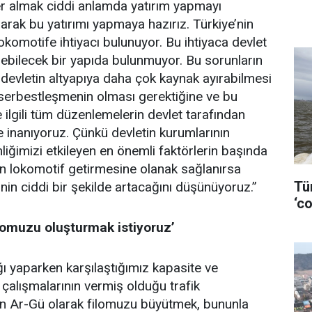
er almak ciddi anlamda yatırım yapmayı
larak bu yatırımı yapmaya hazırız. Türkiye’nin
komotife ihtiyacı bulunuyor. Bu ihtiyaca devlet
ebilecek bir yapıda bulunmuyor. Bu sorunların
devletin altyapıya daha çok kaynak ayırabilmesi
 serbestleşmenin olması gerektiğine ve bu
 ilgili tüm düzenlemelerin devlet tarafından
e inanıyoruz. Çünkü devletin kurumlarının
mliğimizi etkileyen en önemli faktörlerin başında
ün lokomotif getirmesine olanak sağlanırsa
Tü
nin ciddi bir şekilde artacağını düşünüyoruz.”
‘co
ilomuzu oluşturmak istiyoruz’
ğı yaparken karşılaştığımız kapasite ve
alışmalarının vermiş olduğu trafik
en Ar-Gü olarak filomuzu büyütmek, bununla