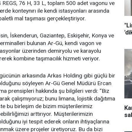
 REGS, 76 H, 33 L, toplam 500 adet vagonu ve
erde konteynırı ile kendi istasyonları arasında
letli mal taşıması gerçekleştiriyor.
"L
'd
sin, İskenderun, Gaziantep, Eskişehir, Konya ve
erminalleri bulunan Ar-Gü, kendi vagon ve
stasyonlar üzerinden demiryolu ve karayolu
tirerek kombine taşımacılık hizmeti veriyor.
gücünün arkasında Arkas Holding gibi güçlü bir
 olduğunu söyleyen Ar-Gü Genel Müdürü Ercan
ma prensipleri hakkında şu bilgileri verdi: “Biz
rak çalışmıyoruz; bunu limana, lojistik dağıtıma
te bu birleşim de bizim müşterilerimiz
Ka
ebilirliğimizi arttırıyor. Müşterilerimizin
sal
 olduğunu iyi tespit ederek onların ihtiyaçlarına
mak üzere projeler üretiyoruz. Bu da bizi