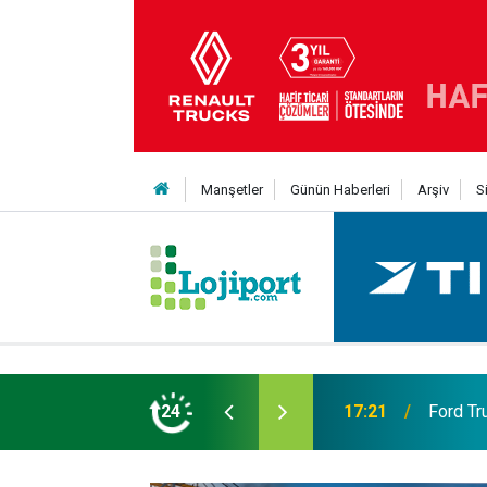
Manşetler
Günün Haberleri
Arşiv
S
eni Nesil Kabin Projesi’nde birleşecek
24
10:35
Treylerd