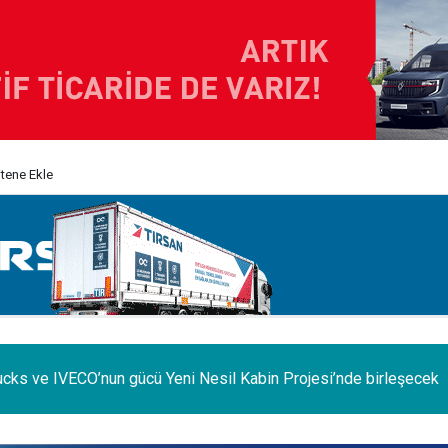
itene Ekle
e iç pazar daraldı, ihracat şaha kalktı