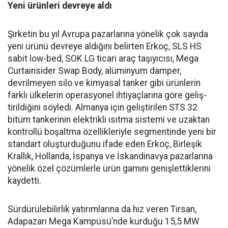
Yeni ürünleri devreye aldı
Şirketin bu yıl Avrupa pazar­larına yönelik çok sayıda
yeni ürünü devreye aldığını belirten Erkoç, SLS HS
sabit low-bed, SOK LG ticari araç taşıyıcısı, Mega
Curtainsider Swap Body, alüminyum damper,
devrilme­yen silo ve kimyasal tanker gibi ürünlerin
farklı ülkelerin ope­rasyonel ihtiyaçlarına göre geliş­
tirildiğini söyledi. Almanya için geliştirilen STS 32
bitüm tan­kerinin elektrikli ısıtma siste­mi ve uzaktan
kontrollü boşalt­ma özellikleriyle segmentinde yeni bir
standart oluşturduğunu ifade eden Erkoç, Birleşik
Kral­lık, Hollanda, İspanya ve İskan­dinavya pazarlarına
yönelik özel çözümlerle ürün gamını geniş­lettiklerini
kaydetti.
Sürdürülebilirlik yatırımları­na da hız veren Tırsan,
Adapaza­rı Mega Kampüsü’nde kurduğu 15,5 MW