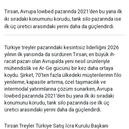
Tırsan, Avrupa lowbed pazarında 2021’den bu yana ilk
iki sıradaki konumunu korudu, tank silo pazarında ise
ilk üç üretici arasındaki yerini daha da güçlen­dirdi.
Türkiye treyler pazarın­daki kesintisiz liderliğini 2026
yılının ilk yarısında da sürdüren Tırsan, en büyük ih­
racat pazarı olan Avrupa’da yeni nesil ürünleriyle
mühendislik ve Ar-Ge gücünü bir kez daha orta­ya
koydu. Şirket, 70’ten fazla ül­kedeki müşterilerinin filo
yenile­me, kapasite artırma, özel taşıma­cılık ve
intermodal yatırımlarına çözüm sunarken, Avrupa
lowbed pazarında 2021’den bu yana ilk iki sıradaki
konumunu korudu, tank silo pazarında ise ilk üç
üretici arasındaki yerini daha da güçlen­dirdi.
Tırsan Treyler Türkiye Satış İcra Kurulu Başkanı