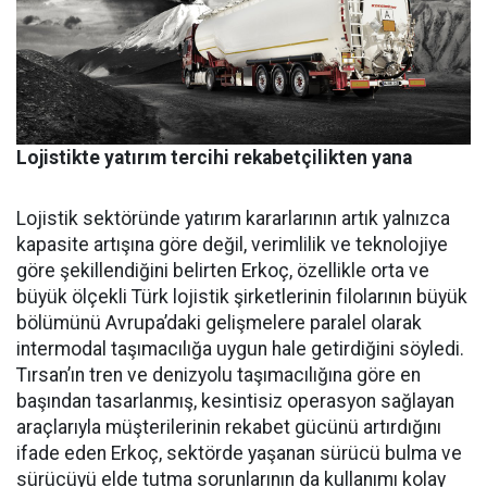
Lojistikte yatırım tercihi rekabetçilikten yana
Lojistik sektöründe yatırım ka­rarlarının artık yalnızca
kapasi­te artışına göre değil, verimlilik ve teknolojiye
göre şekillendiği­ni belirten Erkoç, özellikle orta ve
büyük ölçekli Türk lojistik şirket­lerinin filolarının büyük
bölümü­nü Avrupa’daki gelişmelere para­lel olarak
intermodal taşımacılı­ğa uygun hale getirdiğini söyledi.
Tırsan’ın tren ve denizyolu taşı­macılığına göre en
başından ta­sarlanmış, kesintisiz operasyon sağlayan
araçlarıyla müşterile­rinin rekabet gücünü artırdığını
ifade eden Erkoç, sektörde yaşa­nan sürücü bulma ve
sürücüyü el­de tutma sorunlarının da kullanı­mı kolay