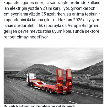
kapasiteli güneş ener­jisi santraliyle üretimde kullanı­
lan elektriğin yüzde 92’sini karşı­lıyor. Şirket karbon
emisyonları­nı yüzde 35 azaltırken, su arıtma tesisinin
kapasitesini iki katına çıkardı. Haziran 2026’da yayım­
lanan sürdürülebilirlik raporuyla da Avrupa Birliği’nin
gelişen çev­re mevzuatına uyum konusunda sektöre
rehber olmayı hedefliyor.
Düşük karbon çözümlerine odaklandı