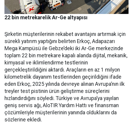
22 bin metrekarelik Ar-Ge altyapısı
Şirketin müşterilerinin reka­bet avantajını artırmak için
sü­rekli yatırım yaptığını belirten Erkoç, Adapazarı
Mega Kampü­sü ile Gebze’deki iki Ar-Ge mer­kezinde
toplam 22 bin metreka­re kapalı alanda dijital, mekanik,
kimyasal ve iklimlendirme test­lerinin
gerçekleştirildiğini ak­tardı. Araçların en az 1 milyon
kilometrelik dayanım testlerin­den geçirildiğini ifade
eden Er­koç, 2025 yılında devreye alınan Avrupa’nın ilk
treyler test pisti­nin ürün geliştirme süreçlerini
hızlandırdığını söyledi. Türkiye ve Avrupa’ya yayılan
geniş ser­vis ağı, AloTIR Yardım Hattı ve finansman
çözümleriyle müşte­rilerinin yanında olduklarını da
sözlerine ekledi.