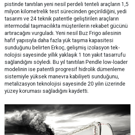
pistin­de tanıtılan yeni nesil perdeli ten­teli araçların 1,5
milyon kilomet­relik test sürecinden geçirildiğini, yedi
tasarım ve 24 teknik patentle geliştirilen araçların
intermodal taşımacılıkta müşterilerin reka­bet gücünü
artıracağını vurgula­dı. Yeni nesil Buz Frigo ailesinin
hafif yapısıyla daha fazla yük ta­şıma kapasitesi
sunduğunu belir­ten Erkoç, gelişmiş izolasyon tek­
nolojisi sayesinde yıllık yaklaşık 1 ton yakıt tasarrufu
sağlandığı­nı söyledi. Bu yıl tanıtılan Pendle low-loader
modelinin ise patent­li progresif hidrolik dümenleme
sistemiyle yüksek manevra kabi­liyeti sunduğunu,
metalizasyon teknolojisi sayesinde 20 yılın üze­rinde
yüzey koruması sağladığını kaydetti.