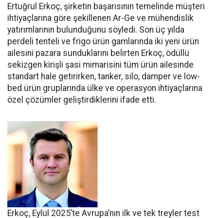
Ertuğrul Er­koç, şirketin başarısının teme­linde müşteri
ihtiyaçlarına göre şekillenen Ar-Ge ve mühendislik
yatırımlarının bulunduğunu söy­ledi. Son üç yılda
perdeli tenteli ve frigo ürün gamlarında iki yeni ürün
ailesini pazara sundukları­nı belirten Erkoç, ödüllü
sekizgen kirişli şasi mimarisini tüm ürün ailesinde
standart hale getirir­ken, tanker, silo, damper ve low­
bed ürün gruplarında ülke ve ope­rasyon ihtiyaçlarına
özel çözüm­ler geliştirdiklerini ifade etti.
Erkoç, Eylül 2025’te Avru­pa’nın ilk ve tek treyler test