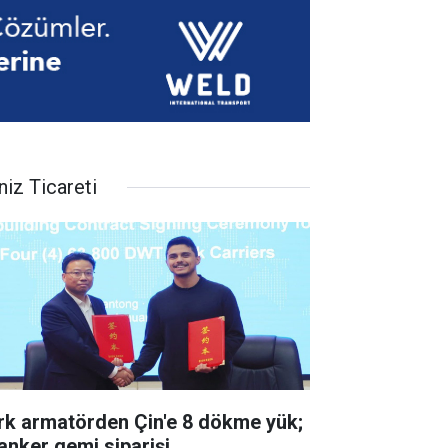
niz Ticareti
rk armatörden Çin'e 8 dökme yük;
tanker gemi siparişi