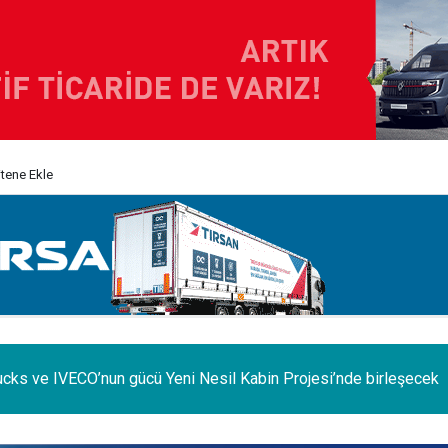
itene Ekle
e iç pazar daraldı, ihracat şaha kalktı