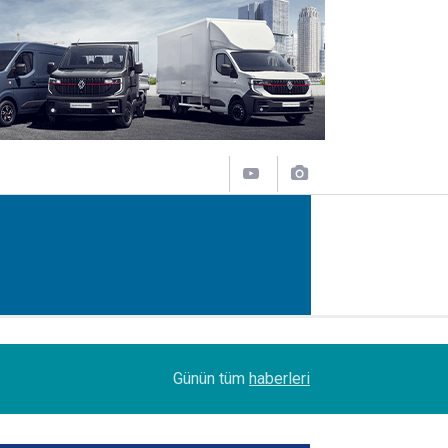
09:47
Her biri 120 tonluk 3 Boeing 777, kamyonlarla 1
Günün tüm
haberleri