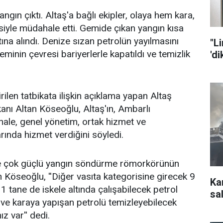
gın çıktı. Altaş'a bağlı ekipler, olaya hem kara,
siyle müdahale etti. Gemide çıkan yangın kısa
tına alındı. Denize sızan petrolün yayılmasını
"L
minin çevresi bariyerlerle kapatıldı ve temizlik
'd
rilen tatbikata ilişkin açıklama yapan Altaş
nı Altan Köseoğlu, Altaş'ın, Ambarlı
nale, genel yönetim, ortak hizmet ve
ında hizmet verdiğini söyledi.
ane çok güçlü yangın söndürme römorkörünün
 Köseoğlu, ''Diğer vasıta kategorisine girecek 9
Ka
 1 tane de iskele altında çalışabilecek petrol
sal
ve karaya yapışan petrolü temizleyebilecek
z var'' dedi.