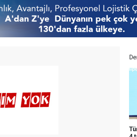
De
Tü
4 