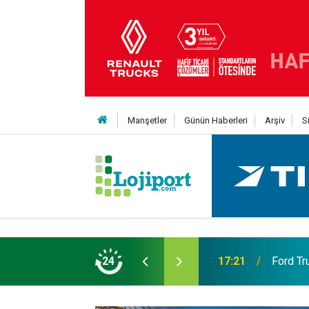
Manşetler
Günün Haberleri
Arşiv
S
eni Nesil Kabin Projesi’nde birleşecek
24
10:35
Treylerd