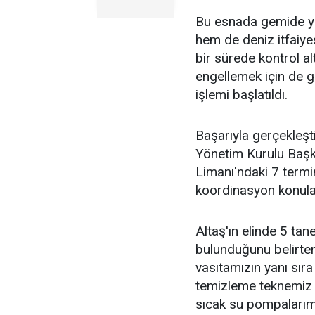
Bu esnada gemide yan
hem de deniz itfaiye
bir sürede kontrol al
engellemek için de ge
işlemi başlatıldı.
Başarıyla gerçekleşti
Yönetim Kurulu Başka
Limanı'ndaki 7 termi
koordinasyon konular
Altaş'ın elinde 5 t
bulunduğunu belirten
vasıtamızın yanı sıra
temizleme teknemiz 
sıcak su pompalarımı