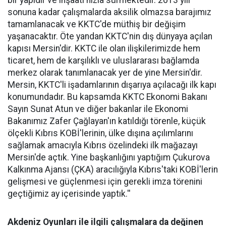
bir yapıdır ve inşaatı hızla sürmektedir. 2013 yılı
sonuna kadar çalışmalarda aksilik olmazsa barajımız
tamamlanacak ve KKTC'de müthiş bir değişim
yaşanacaktır. Öte yandan KKTC'nin dış dünyaya açılan
kapısı Mersin'dir. KKTC ile olan ilişkilerimizde hem
ticaret, hem de karşılıklı ve uluslararası bağlamda
merkez olarak tanımlanacak yer de yine Mersin'dir.
Mersin, KKTC'li işadamlarının dışarıya açılacağı ilk kapı
konumundadır. Bu kapsamda KKTC Ekonomi Bakanı
Sayın Sunat Atun ve diğer bakanlar ile Ekonomi
Bakanımız Zafer Çağlayan'ın katıldığı törenle, küçük
ölçekli Kıbrıs KOBİ'lerinin, ülke dışına açılımlarını
sağlamak amacıyla Kıbrıs özelindeki ilk mağazayı
Mersin'de açtık. Yine başkanlığını yaptığım Çukurova
Kalkınma Ajansı (ÇKA) aracılığıyla Kıbrıs'taki KOBİ'lerin
gelişmesi ve güçlenmesi için gerekli imza törenini
geçtiğimiz ay içerisinde yaptık.''
Akdeniz Oyunları ile ilgili çalışmalara da değinen