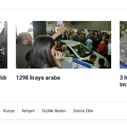
ldı
1298 liraya araba
3 
im
Künye
İletişim
Gizlilik İlkeleri
Sitene Ekle