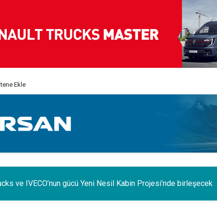
itene Ekle
ucks ve IVECO’nun gücü Yeni Nesil Kabin Projesi’nde birleşecek