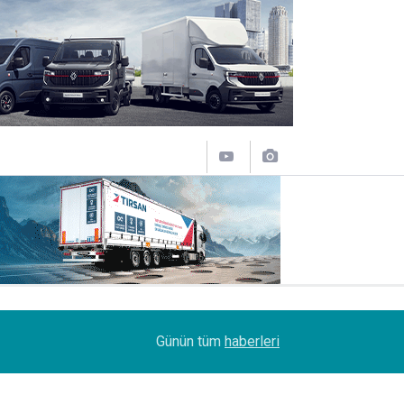
10:35
Treylerde iç pazar daraldı, ihracat şaha kalktı
Günün tüm
haberleri