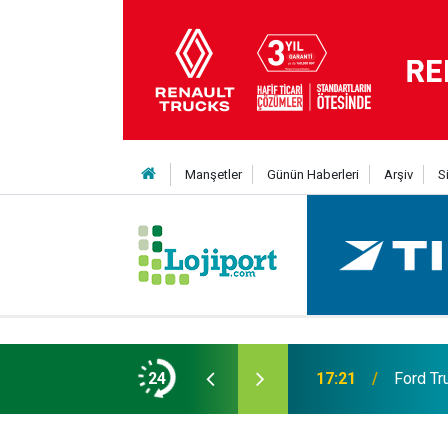
Manşetler
Günün Haberleri
Arşiv
S
 Yıldız daha kattı
24
17:21
Ford Tr