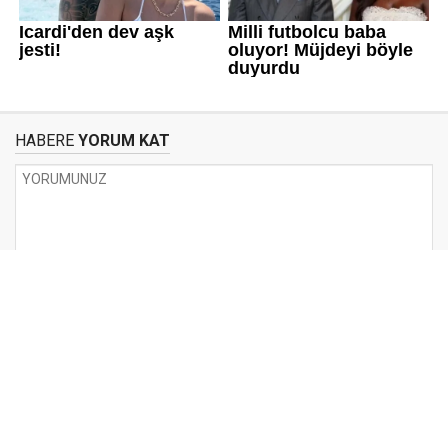
HABERE
YORUM KAT
UYARI:
Küfür, hakaret, rencide edici cümleler veya imalar, inançlara saldırı
içeren, imla kuralları ile yazılmamış,
Türkçe karakter kullanılmayan ve büyük harflerle yazılmış yorumlar