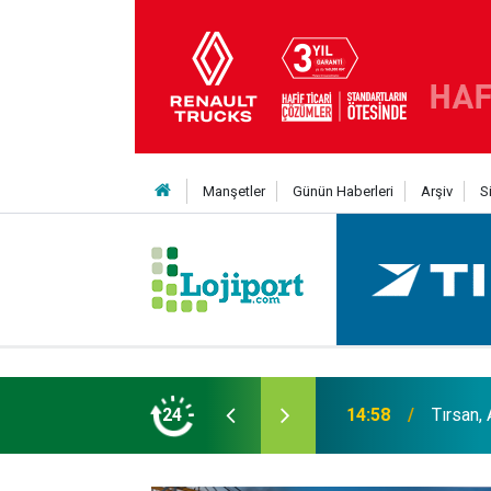
Manşetler
Günün Haberleri
Arşiv
S
er liginin ilk 3'ü arasında
24
14:19
MAXUS m