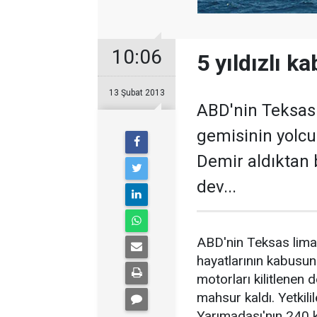
10:06
5 yıldızlı k
13 Şubat 2013
ABD'nin Teksas 
gemisinin yolcu
Demir aldıktan b
dev...
ABD'nin Teksas liman
hayatlarının kabusun
motorları kilitlenen 
mahsur kaldı. Yetkil
Yarımadası'nın 240 k