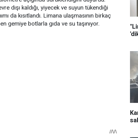
evre dışı kaldığı, yiyecek ve suyun tükendiği
nımı da kısıtlandı. Limana ulaşmasının birkaç
len gemiye botlarla gıda ve su taşınıyor.
"L
'd
Ka
sal