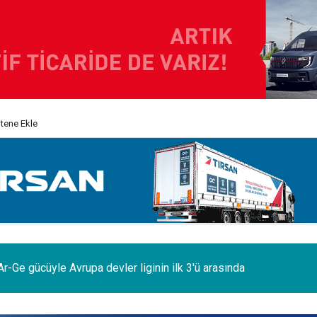
itene Ekle
odelleri Ağustos’a özel 1.199.000 TL’den başlayan fiyatlarla