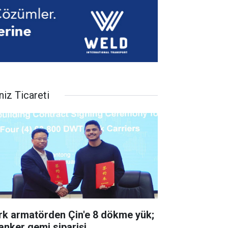
niz Ticareti
rk armatörden Çin'e 8 dökme yük;
tanker gemi siparişi