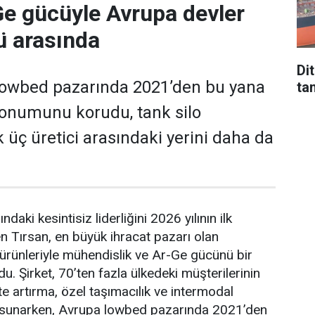
Ge gücüyle Avrupa devler
'ü arasında
Di
 lowbed pazarında 2021’den bu yana
tan
 konumunu korudu, tank silo
k üç üretici arasındaki yerini daha da
­daki kesintisiz liderliğini 2026 yılının ilk
n Tırsan, en büyük ih­racat pazarı olan
 ürünleriyle mühendislik ve Ar-Ge gücünü bir
u. Şirket, 70’ten fazla ül­kedeki müşterilerinin
te artırma, özel taşıma­cılık ve intermodal
 sunarken, Avrupa lowbed pazarında 2021’den