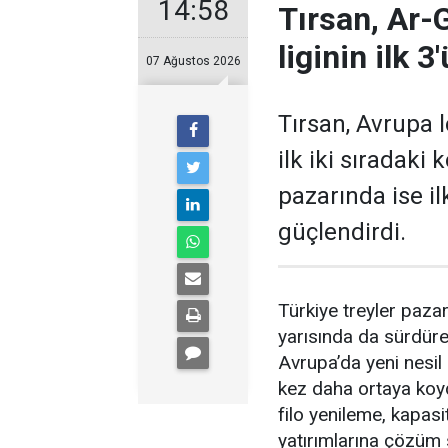
14:58
Tırsan, Ar-
liginin ilk 3
07 Ağustos 2026
Tırsan, Avrupa
ilk iki sıradaki
pazarında ise il
güçlen­dirdi.
Türkiye treyler pazarın
yarısında da sürdüre
Avrupa’da yeni nesil
kez daha orta­ya koyd
filo yenile­me, kapasi
yatırımlarına çözüm