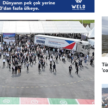
Tü
‘co