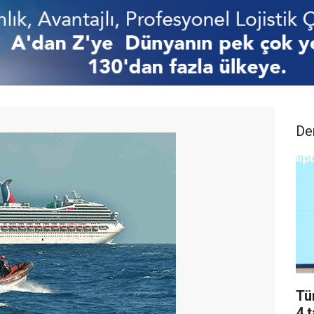
De
Tü
4 