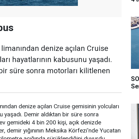
abus
limanından denize açılan Cruise
ları hayatlarının kabusunu yaşadı.
ir süre sonra motorları kilitlenen
SO
Ser
ından denize açılan Cruise gemisinin yolcuları
u yaşadı. Demir aldıktan bir süre sonra
dev gemideki 4 bin 200 kişi, açık denizde
iler, demir yığınının Meksika Körfezi'nde Yucatan
ilometre açığında sürüklendiğini duyurdu.