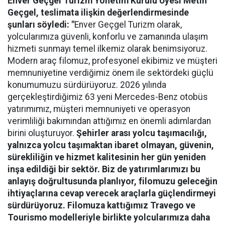
Enver Geçgel Turizm
Yönetim Kurulu Üyesi Metin
Geçgel
, teslimata ilişkin değerlendirmesinde
şunları söyledi: "
Enver Geçgel Turizm olarak,
yolcularımıza güvenli, konforlu ve zamanında ulaşım
hizmeti sunmayı temel ilkemiz olarak benimsiyoruz.
Modern araç filomuz, profesyonel ekibimiz ve müşteri
memnuniyetine verdiğimiz önem ile sektördeki güçlü
konumumuzu sürdürüyoruz. 2026 yılında
gerçekleştirdiğimiz 63 yeni Mercedes-Benz otobüs
yatırımımız, müşteri memnuniyeti ve operasyon
verimliliği bakımından attığımız en önemli adımlardan
birini oluşturuyor.
Şehirler arası yolcu taşımacılığı,
yalnızca yolcu taşımaktan ibaret olmayan, güvenin,
sürekliliğin ve hizmet kalitesinin her gün yeniden
inşa edildiği bir sektör. Biz de yatırımlarımızı bu
anlayış doğrultusunda planlıyor, filomuzu geleceğin
ihtiyaçlarına cevap verecek araçlarla güçlendirmeyi
sürdürüyoruz. Filomuza kattığımız Travego ve
Tourismo modelleriyle birlikte yolcularımıza daha