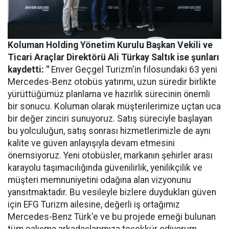
Koluman Holding Yönetim Kurulu Başkan Vekili ve
Ticari Araçlar Direktörü Ali Türkay Saltık ise şunları
kaydetti: "
Enver Geçgel Turizm'in filosundaki 63 yeni
Mercedes-Benz otobüs yatırımı, uzun süredir birlikte
yürüttüğümüz planlama ve hazırlık sürecinin önemli
bir sonucu. Koluman olarak müşterilerimize uçtan uca
bir değer zinciri sunuyoruz. Satış süreciyle başlayan
bu yolculuğun, satış sonrası hizmetlerimizle de aynı
kalite ve güven anlayışıyla devam etmesini
önemsiyoruz. Yeni otobüsler, markanın şehirler arası
karayolu taşımacılığında güvenilirlik, yenilikçilik ve
müşteri memnuniyetini odağına alan vizyonunu
yansıtmaktadır. Bu vesileyle bizlere duydukları güven
için EFG Turizm ailesine, değerli iş ortağımız
Mercedes-Benz Türk'e ve bu projede emeği bulunan
tüm çalışma arkadaşlarımıza teşekkür ediyorum.