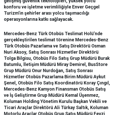
gelişmiş güvenlik teknolojileri, yüksek yolcu
konforu ve işletme verimliliğiyle Enver Geçgel
Turizm’in şehirler arası yolcu taşımacılığı
operasyonlarına katkı sağlayacak.
Mercedes-Benz Türk Otobüs Teslimat Holü’nde
gerçekleştirilen teslimat törenine Mercedes-Benz
Türk Otobüs Pazarlama ve Satış Direktörü Osman
Nuri Aksoy, Satış Sonrası Hizmetler Direktörü
Tolga Bilgisu, Otobüs Filo Satış Grup Müdürü Burak
Batumlu, İletişim Müdürü Miray Demirel, BusStore
Grup Müdürü Onur Nurdoğan, Satış Sonrası
Hizmetler Otobüs Pazarlama Birim Müdürü Aykut
Şenel, Otobüs Filo Satış Koordinatörü Koray Çıngıl,
Mercedes-Benz Kamyon Finansman Otobüs Satış
ve İş Geliştirme Grup Müdürü Kemal Üşenmez,
Koluman Holding Yönetim Kurulu Başkan Vekili ve
Ticari Araçlar Direktörü Ali Türkay Saltık, Koluman
Motorlu Araçlar Otobüs Grup Satış Müdürü Fevzi