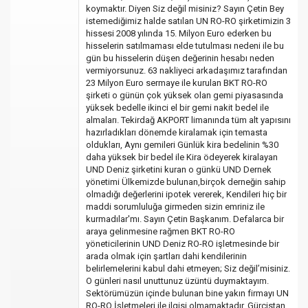
koymaktır. Diyen Siz değil misiniz? Sayın Çetin Bey
istemediğimiz halde satılan UN RO-RO şirketimizin 3
hissesi 2008 yılında 15. Milyon Euro ederken bu
hisselerin satılmaması elde tutulması nedeni ile bu
gün bu hisselerin düşen değerinin hesabı neden
vermiyorsunuz. 63 nakliyeci arkadaşımız tarafından
23 Milyon Euro sermaye ile kurulan BKT RO-RO
şirketi o günün çok yüksek olan gemi piyasasında
yüksek bedelle ikinci el bir gemi nakit bedel ile
almaları. Tekirdağ AKPORT limanında tüm alt yapısını
hazırladıkları dönemde kiralamak için temasta
oldukları, Aynı gemileri Günlük kira bedelinin %30
daha yüksek bir bedel ile Kira ödeyerek kiralayan
UND Deniz şirketini kuran o günkü UND Dernek
yönetimi Ülkemizde bulunan,birçok derneğin sahip
olmadığı değerlerini ipotek vererek, Kendileri hiç bir
maddi sorumluluğa girmeden sizin emriniz ile
kurmadılar'mı. Sayın Çetin Başkanım. Defalarca bir
araya gelinmesine rağmen BKT RO-RO
yöneticilerinin UND Deniz RO-RO işletmesinde bir
arada olmak için şartları dahi kendilerinin
belirlemelerini kabul dahi etmeyen; Siz değil’misiniz.
O günleri nasıl unuttunuz üzüntü duymaktayım.
Sektörümüzün içinde bulunan bine yakın firmayı UN
RO-RO İşletmeleri ile ilgisi olmamaktadır. Gürcistan,