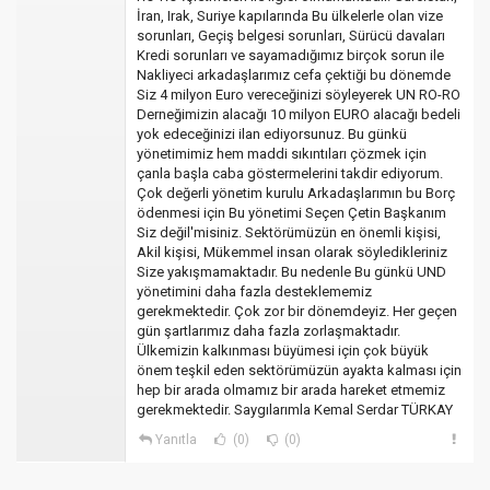
İran, Irak, Suriye kapılarında Bu ülkelerle olan vize
sorunları, Geçiş belgesi sorunları, Sürücü davaları
Kredi sorunları ve sayamadığımız birçok sorun ile
Nakliyeci arkadaşlarımız cefa çektiği bu dönemde
Siz 4 milyon Euro vereceğinizi söyleyerek UN RO-RO
Derneğimizin alacağı 10 milyon EURO alacağı bedeli
yok edeceğinizi ilan ediyorsunuz. Bu günkü
yönetimimiz hem maddi sıkıntıları çözmek için
çanla başla caba göstermelerini takdir ediyorum.
Çok değerli yönetim kurulu Arkadaşlarımın bu Borç
ödenmesi için Bu yönetimi Seçen Çetin Başkanım
Siz değil'misiniz. Sektörümüzün en önemli kişisi,
Akil kişisi, Mükemmel insan olarak söyledikleriniz
Size yakışmamaktadır. Bu nedenle Bu günkü UND
yönetimini daha fazla desteklememiz
gerekmektedir. Çok zor bir dönemdeyiz. Her geçen
gün şartlarımız daha fazla zorlaşmaktadır.
Ülkemizin kalkınması büyümesi için çok büyük
önem teşkil eden sektörümüzün ayakta kalması için
hep bir arada olmamız bir arada hareket etmemiz
gerekmektedir. Saygılarımla Kemal Serdar TÜRKAY
Yanıtla
(0)
(0)