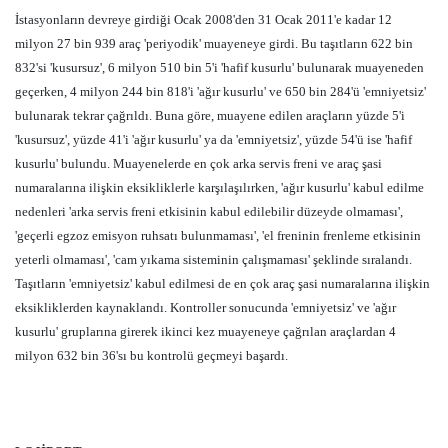
İstasyonların devreye girdiği Ocak 2008'den 31 Ocak 2011'e kadar 12
milyon 27 bin 939 araç 'periyodik' muayeneye girdi. Bu taşıtların 622 bin
832'si 'kusursuz', 6 milyon 510 bin 5'i 'hafif kusurlu' bulunarak muayeneden
geçerken, 4 milyon 244 bin 818'i 'ağır kusurlu' ve 650 bin 284'ü 'emniyetsiz'
bulunarak tekrar çağrıldı. Buna göre, muayene edilen araçların yüzde 5'i
'kusursuz', yüzde 41'i 'ağır kusurlu' ya da 'emniyetsiz', yüzde 54'ü ise 'hafif
kusurlu' bulundu. Muayenelerde en çok arka servis freni ve araç şasi
numaralarına ilişkin eksikliklerle karşılaşılırken, 'ağır kusurlu' kabul edilme
nedenleri 'arka servis freni etkisinin kabul edilebilir düzeyde olmaması',
'geçerli egzoz emisyon ruhsatı bulunmaması', 'el freninin frenleme etkisinin
yeterli olmaması', 'cam yıkama sisteminin çalışmaması' şeklinde sıralandı.
Taşıtların 'emniyetsiz' kabul edilmesi de en çok araç şasi numaralarına ilişkin
eksikliklerden kaynaklandı. Kontroller sonucunda 'emniyetsiz' ve 'ağır
kusurlu' gruplarına girerek ikinci kez muayeneye çağrılan araçlardan 4
milyon 632 bin 36'sı bu kontrolü geçmeyi başardı.