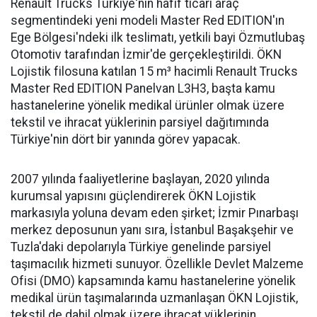
Renault Trucks Türkiye'nin hafif ticari araç
segmentindeki yeni modeli Master Red EDITION'ın
Ege Bölgesi'ndeki ilk teslimatı, yetkili bayi Özmutlubaş
Otomotiv tarafından İzmir'de gerçekleştirildi. ÖKN
Lojistik filosuna katılan 15 m³ hacimli Renault Trucks
Master Red EDITION Panelvan L3H3, başta kamu
hastanelerine yönelik medikal ürünler olmak üzere
tekstil ve ihracat yüklerinin parsiyel dağıtımında
Türkiye'nin dört bir yanında görev yapacak.
2007 yılında faaliyetlerine başlayan, 2020 yılında
kurumsal yapısını güçlendirerek ÖKN Lojistik
markasıyla yoluna devam eden şirket; İzmir Pınarbaşı
merkez deposunun yanı sıra, İstanbul Başakşehir ve
Tuzla'daki depolarıyla Türkiye genelinde parsiyel
taşımacılık hizmeti sunuyor. Özellikle Devlet Malzeme
Ofisi (DMO) kapsamında kamu hastanelerine yönelik
medikal ürün taşımalarında uzmanlaşan ÖKN Lojistik,
tekstil de dahil olmak üzere ihracat yüklerinin