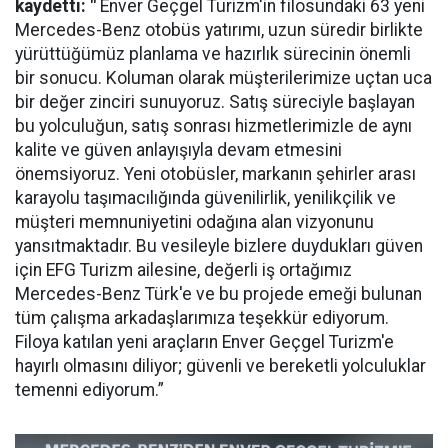
kaydetti: "
Enver Geçgel Turizm'in filosundaki 63 yeni
Mercedes-Benz otobüs yatırımı, uzun süredir birlikte
yürüttüğümüz planlama ve hazırlık sürecinin önemli
bir sonucu. Koluman olarak müşterilerimize uçtan uca
bir değer zinciri sunuyoruz. Satış süreciyle başlayan
bu yolculuğun, satış sonrası hizmetlerimizle de aynı
kalite ve güven anlayışıyla devam etmesini
önemsiyoruz. Yeni otobüsler, markanın şehirler arası
karayolu taşımacılığında güvenilirlik, yenilikçilik ve
müşteri memnuniyetini odağına alan vizyonunu
yansıtmaktadır. Bu vesileyle bizlere duydukları güven
için EFG Turizm ailesine, değerli iş ortağımız
Mercedes-Benz Türk'e ve bu projede emeği bulunan
tüm çalışma arkadaşlarımıza teşekkür ediyorum.
Filoya katılan yeni araçların Enver Geçgel Turizm'e
hayırlı olmasını diliyor; güvenli ve bereketli yolculuklar
temenni ediyorum.”