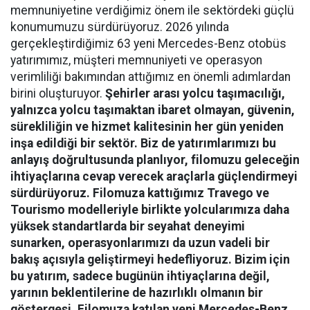
memnuniyetine verdiğimiz önem ile sektördeki güçlü
konumumuzu sürdürüyoruz. 2026 yılında
gerçekleştirdiğimiz 63 yeni Mercedes-Benz otobüs
yatırımımız, müşteri memnuniyeti ve operasyon
verimliliği bakımından attığımız en önemli adımlardan
birini oluşturuyor.
Şehirler arası yolcu taşımacılığı,
yalnızca yolcu taşımaktan ibaret olmayan, güvenin,
sürekliliğin ve hizmet kalitesinin her gün yeniden
inşa edildiği bir sektör. Biz de yatırımlarımızı bu
anlayış doğrultusunda planlıyor, filomuzu geleceğin
ihtiyaçlarına cevap verecek araçlarla güçlendirmeyi
sürdürüyoruz. Filomuza kattığımız Travego ve
Tourismo modelleriyle birlikte yolcularımıza daha
yüksek standartlarda bir seyahat deneyimi
sunarken, operasyonlarımızı da uzun vadeli bir
bakış açısıyla geliştirmeyi hedefliyoruz. Bizim için
bu yatırım, sadece bugünün ihtiyaçlarına değil,
yarının beklentilerine de hazırlıklı olmanın bir
göstergesi. Filomuza katılan yeni Mercedes-Benz