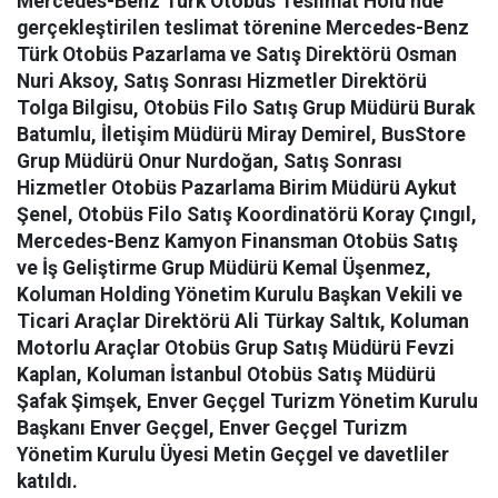
Mercedes-Benz Türk Otobüs Teslimat Holü’nde
gerçekleştirilen teslimat törenine Mercedes-Benz
Türk Otobüs Pazarlama ve Satış Direktörü Osman
Nuri Aksoy, Satış Sonrası Hizmetler Direktörü
Tolga Bilgisu, Otobüs Filo Satış Grup Müdürü Burak
Batumlu, İletişim Müdürü Miray Demirel, BusStore
Grup Müdürü Onur Nurdoğan, Satış Sonrası
Hizmetler Otobüs Pazarlama Birim Müdürü Aykut
Şenel, Otobüs Filo Satış Koordinatörü Koray Çıngıl,
Mercedes-Benz Kamyon Finansman Otobüs Satış
ve İş Geliştirme Grup Müdürü Kemal Üşenmez,
Koluman Holding Yönetim Kurulu Başkan Vekili ve
Ticari Araçlar Direktörü Ali Türkay Saltık, Koluman
Motorlu Araçlar Otobüs Grup Satış Müdürü Fevzi
Kaplan, Koluman İstanbul Otobüs Satış Müdürü
Şafak Şimşek, Enver Geçgel Turizm Yönetim Kurulu
Başkanı Enver Geçgel, Enver Geçgel Turizm
Yönetim Kurulu Üyesi Metin Geçgel ve davetliler
katıldı.