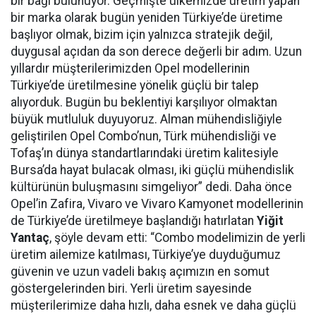
bir bağı bulunuyor. Geçmişte ülkemizde üretim yapan
bir marka olarak bugün yeniden Türkiye’de üretime
başlıyor olmak, bizim için yalnızca stratejik değil,
duygusal açıdan da son derece değerli bir adım. Uzun
yıllardır müşterilerimizden Opel modellerinin
Türkiye’de üretilmesine yönelik güçlü bir talep
alıyorduk. Bugün bu beklentiyi karşılıyor olmaktan
büyük mutluluk duyuyoruz. Alman mühendisliğiyle
geliştirilen Opel Combo’nun, Türk mühendisliği ve
Tofaş’ın dünya standartlarındaki üretim kalitesiyle
Bursa’da hayat bulacak olması, iki güçlü mühendislik
kültürünün buluşmasını simgeliyor” dedi. Daha önce
Opel’in Zafira, Vivaro ve Vivaro Kamyonet modellerinin
de Türkiye’de üretilmeye başlandığı hatırlatan
Yiğit
Yantaç
, şöyle devam etti: “Combo modelimizin de yerli
üretim ailemize katılması, Türkiye’ye duyduğumuz
güvenin ve uzun vadeli bakış açımızın en somut
göstergelerinden biri. Yerli üretim sayesinde
müşterilerimize daha hızlı, daha esnek ve daha güçlü