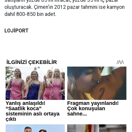
satışların yüzde 65'ini ihracat, yüzde 35'ini iç pazar
oluşturacak. Çimen'in 2012 pazar tahmini ise kamyon
dahil 800-850 bin adet.
LOJİPORT