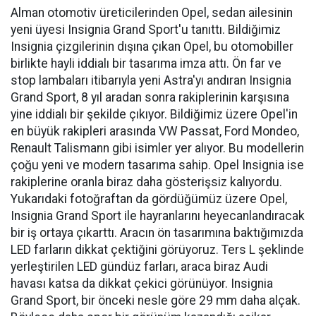
Alman otomotiv üreticilerinden Opel, sedan ailesinin
yeni üyesi Insignia Grand Sport'u tanıttı. Bildiğimiz
Insignia çizgilerinin dışına çıkan Opel, bu otomobiller
birlikte hayli iddialı bir tasarıma imza attı. Ön far ve
stop lambaları itibarıyla yeni Astra'yı andıran Insignia
Grand Sport, 8 yıl aradan sonra rakiplerinin karşısına
yine iddialı bir şekilde çıkıyor. Bildiğimiz üzere Opel'in
en büyük rakipleri arasında VW Passat, Ford Mondeo,
Renault Talismann gibi isimler yer alıyor. Bu modellerin
çoğu yeni ve modern tasarıma sahip. Opel Insignia ise
rakiplerine oranla biraz daha gösterişsiz kalıyordu.
Yukarıdaki fotoğraftan da gördüğümüz üzere Opel,
Insignia Grand Sport ile hayranlarını heyecanlandıracak
bir iş ortaya çıkarttı. Aracın ön tasarımına baktığımızda
LED farların dikkat çektiğini görüyoruz. Ters L şeklinde
yerleştirilen LED gündüz farları, araca biraz Audi
havası katsa da dikkat çekici görünüyor. Insignia
Grand Sport, bir önceki nesle göre 29 mm daha alçak.