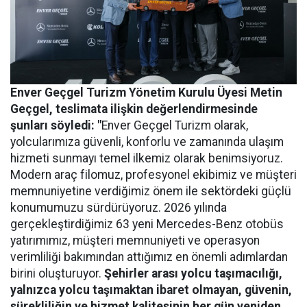
Enver Geçgel Turizm
Yönetim Kurulu Üyesi Metin
Geçgel
, teslimata ilişkin değerlendirmesinde
şunları söyledi: "
Enver Geçgel Turizm olarak,
yolcularımıza güvenli, konforlu ve zamanında ulaşım
hizmeti sunmayı temel ilkemiz olarak benimsiyoruz.
Modern araç filomuz, profesyonel ekibimiz ve müşteri
memnuniyetine verdiğimiz önem ile sektördeki güçlü
konumumuzu sürdürüyoruz. 2026 yılında
gerçekleştirdiğimiz 63 yeni Mercedes-Benz otobüs
yatırımımız, müşteri memnuniyeti ve operasyon
verimliliği bakımından attığımız en önemli adımlardan
birini oluşturuyor.
Şehirler arası yolcu taşımacılığı,
yalnızca yolcu taşımaktan ibaret olmayan, güvenin,
sürekliliğin ve hizmet kalitesinin her gün yeniden