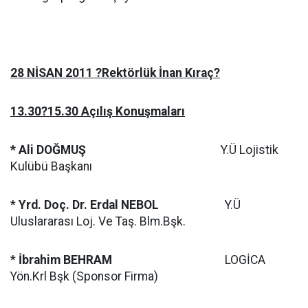
28 NİSAN 2011 ?Rektörlük İnan Kıraç?
13.30?15.30 Açılış Konuşmaları
* Ali DOĞMUŞ
Y.Ü Lojistik
Kulübü Başkanı
*
Yrd. Doç. Dr. Erdal NEBOL
Y.Ü
Uluslararası Loj. Ve Taş. Blm.Bşk.
*
İbrahim BEHRAM
LOGİCA
Yön.Krl Bşk (Sponsor Firma)