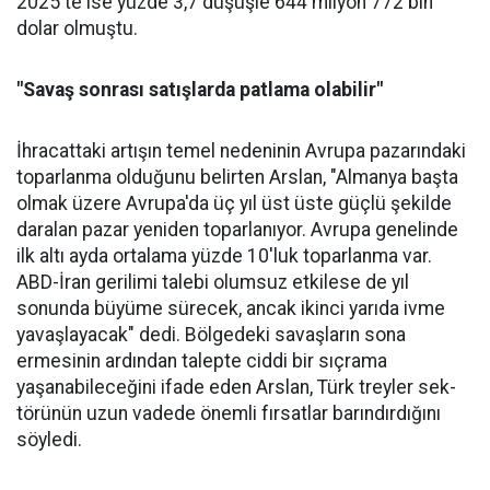
2025'te ise yüzde 3,7 düşüşle 644 milyon 772 bin
dolar olmuştu.
"Savaş sonrası satışlarda patlama olabilir"
İhracattaki artışın temel nede­ninin Avrupa pazarındaki
topar­lanma olduğunu belirten Arslan, "Almanya başta
olmak üzere Av­rupa'da üç yıl üst üste güçlü şe­kilde
daralan pazar yeniden to­parlanıyor. Avrupa genelinde
ilk altı ayda ortalama yüzde 10'luk toparlanma var.
ABD-İran geri­limi talebi olumsuz etkilese de yıl
sonunda büyüme sürecek, ancak ikinci yarıda ivme
yavaşlayacak" dedi. Bölgedeki savaşların sona
ermesinin ardından talepte ciddi bir sıçrama
yaşanabileceğini ifa­de eden Arslan, Türk treyler sek­
törünün uzun vadede önemli fır­satlar barındırdığını
söyledi.