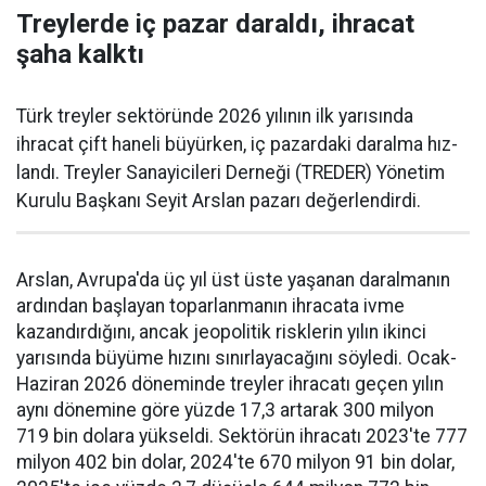
Treylerde iç pazar daraldı, ihracat
şaha kalktı
Türk treyler sektöründe 2026 yılının ilk yarısın­da
ihracat çift haneli bü­yürken, iç pazardaki daralma hız­
landı. Treyler Sanayicileri Der­neği (TREDER) Yönetim
Kurulu Başkanı Seyit Arslan pazarı değerlendirdi.
Arslan, Avrupa'da üç yıl üst üste yaşanan daralma­nın
ardından başlayan toparlan­manın ihracata ivme
kazandır­dığını, ancak jeopolitik riskle­rin yılın ikinci
yarısında büyüme hızını sınırlayacağını söyledi. Ocak-
Haziran 2026 döneminde treyler ihracatı geçen yılın
aynı dönemine göre yüzde 17,3 artarak 300 milyon
719 bin dolara yüksel­di. Sektörün ihracatı 2023'te 777
milyon 402 bin dolar, 2024'te 670 milyon 91 bin dolar,