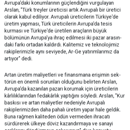
Avrupa'daki konumlarının güçlendiğini vurgulayan
Arslan, "Türk treyler üreticisi artık Avru­palı bir üretici
ola­rak kabul ediliyor. Avrupalı üreticile­rin Türkiye'de
üre­tim yapması, Türk üreticilerin Avru­pa'da tesis
kurması ve Türkiye'de üreti­len araçların büyük
bölümünün Avru­pa'ya ihraç edilme­si iki pazar arasın­
daki farkı ortadan kaldırdı. Kalitemiz ve teknolojimiz
ra­kiplerimizle aynı seviyede, Ar-Ge ya­tırımlarımız da
ar­tıyor" dedi.
Artan üretim ma­liyetleri ve finans­mana erişimin sek­
törün en önemli sorunları oldu­ğunu belirten Arslan,
Avrupa'da kazanılan pazarı korumak için üreticilerin
kârlılıklarından fe­dakârlık yaptığını söyledi. Arslan, "Kur
baskısı ve artan maliyetler nedeniyle Avrupalı
rakiplerimiz­den daha pahalı üretim yapar ha­le geldik.
Buna rağmen kaliteden ödün vermeden ihracatı
sürdüre­rek ülkeye döviz kazandırmaya ve sanayi