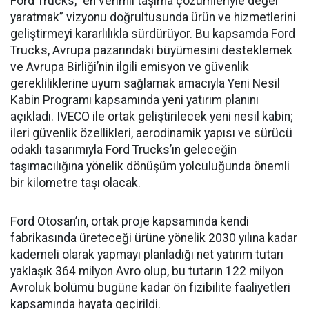
Ford Trucks, “en verimli taşıma çözümleriyle değer
yaratmak” vizyonu doğrultusunda ürün ve hizmetlerini
geliştirmeyi kararlılıkla sürdürüyor. Bu kapsamda Ford
Trucks, Avrupa pazarındaki büyümesini desteklemek
ve Avrupa Birliği’nin ilgili emisyon ve güvenlik
gerekliliklerine uyum sağlamak amacıyla Yeni Nesil
Kabin Programı kapsamında yeni yatırım planını
açıkladı. IVECO ile ortak geliştirilecek yeni nesil kabin;
ileri güvenlik özellikleri, aerodinamik yapısı ve sürücü
odaklı tasarımıyla Ford Trucks’ın geleceğin
taşımacılığına yönelik dönüşüm yolculuğunda önemli
bir kilometre taşı olacak.
Ford Otosan’ın, ortak proje kapsamında kendi
fabrikasında üreteceği ürüne yönelik 2030 yılına kadar
kademeli olarak yapmayı planladığı net yatırım tutarı
yaklaşık 364 milyon Avro olup, bu tutarın 122 milyon
Avroluk bölümü bugüne kadar ön fizibilite faaliyetleri
kapsamında hayata geçirildi.