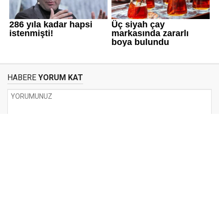
HABERE
YORUM KAT
UYARI:
Küfür, hakaret, rencide edici cümleler veya imalar, inançlara saldırı