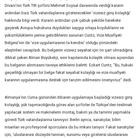
Divanı'nın Türk TIR şoförü Mehmet Soysal davasında verdiği kararın
ardından bazı Türk vatandaşlarına gösterecekleri 'vizesiz giriş kolaylığı'
hakkında bilgi verdi. Kararın ardından çok çabuk şekilde harekete
geçerek Avrupa hukukuna duydukları saygıyı ortaya koyduklarını ve
yükümlülüklerini yerine getirdiklerini savunan Cuntz, Vize Muafiyeti
Belgesi'nin de 'vize uygulamasının ta kendisi' olduğu yönündeki
eleştirileri cevapladı. Bu belgenin vizesiz seyahat için ön şart olmadığına
dikkat çeken Alman Büyükelçi, sınır kapılarında kolaylık olması açısından
bu belgenin alınmasını tavsiye ettiklerini belirtti. Eckart Cuntz, "Bu, hukuki
geçerliliği olmayan bir belge fakat seyahat kolaylığı ve vize muafiyeti
kararının uygulanmasına destek için tanzim edilmesini öneriyoruz" dedi.
Almanya'nın Cuma gününden itibaren uygulamaya başladığı vizesiz giriş
kolaylığı, yük taşımacılığında görev alan şoförler ile Türkiye'den teslimatı
yapılacak sistem ve makinelerin montaj, bakım ya da tamirini yapmakla
görevli Türk vatandaşlarına tanınıyor. Berlin ayrıca, sanatçılar, bilim
insanları ve profesyonel sporculara da bu imkanı tanıyor. Fakat sanatçılar
için, 'uluslararası düzeyde tanınan, sunumu veya gösterisi uluslararası