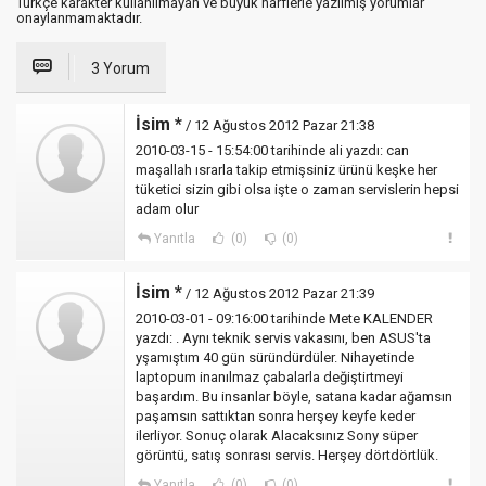
Türkçe karakter kullanılmayan ve büyük harflerle yazılmış yorumlar
onaylanmamaktadır.
3 Yorum
İsim *
/ 12 Ağustos 2012 Pazar 21:38
2010-03-15 - 15:54:00 tarihinde ali yazdı: can
maşallah ısrarla takip etmişsiniz ürünü keşke her
tüketici sizin gibi olsa işte o zaman servislerin hepsi
adam olur
Yanıtla
(0)
(0)
İsim *
/ 12 Ağustos 2012 Pazar 21:39
2010-03-01 - 09:16:00 tarihinde Mete KALENDER
yazdı: . Aynı teknik servis vakasını, ben ASUS'ta
yşamıştım 40 gün süründürdüler. Nihayetinde
laptopum inanılmaz çabalarla değiştirtmeyi
başardım. Bu insanlar böyle, satana kadar ağamsın
paşamsın sattıktan sonra herşey keyfe keder
ilerliyor. Sonuç olarak Alacaksınız Sony süper
görüntü, satış sonrası servis. Herşey dörtdörtlük.
Yanıtla
(0)
(0)