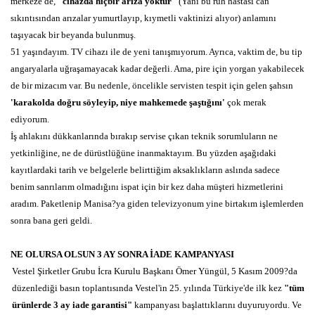
merkeze de,
"cihazda hiçbir arıza yoktur"
(Yani bu ruh hastası can
sıkıntısından arızalar yumurtlayıp, kıymetli vaktinizi alıyor) anlamını
taşıyacak bir beyanda bulunmuş.
51 yaşındayım. TV cihazı ile de yeni tanışmıyorum. Ayrıca, vaktim de, bu tip
angaryalarla uğraşamayacak kadar değerli. Ama, pire için yorgan yakabilecek
de bir mizacım var. Bu nedenle, öncelikle servisten tespit için gelen şahsın
'karakolda doğru söyleyip, niye mahkemede şaştığını'
çok merak
ediyorum.
İş ahlakını dükkanlarında bırakıp servise çıkan teknik sorumluların ne
yetkinliğine, ne de dürüstlüğüne inanmaktayım. Bu yüzden aşağıdaki
kayıtlardaki tarih ve belgelerle belirttiğim aksaklıkların aslında sadece
benim sanrılarım olmadığını ispat için bir kez daha müşteri hizmetlerini
aradım. Paketlenip Manisa?ya giden televizyonum yine birtakım işlemlerden
sonra bana geri geldi.
NE OLURSA OLSUN 3 AY SONRA İADE KAMPANYASI
Vestel Şirketler Grubu İcra Kurulu Başkanı Ömer Yüngül, 5 Kasım 2009?da
düzenlediği basın toplantısında Vestel'in 25. yılında Türkiye'de ilk kez
"tüm
ürünlerde 3 ay iade garantisi"
kampanyası başlattıklarını duyuruyordu. Ve