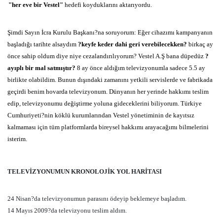
"her eve bir Vestel"
hedefi koyduklarını aktarıyordu.
Şimdi Sayın İcra Kurulu Başkanı?na soruyorum: Eğer cihazımı kampanyanın
başladığı tarihte alsaydım
?keyfe keder dahi geri verebilecekken?
birkaç ay
önce sahip oldum diye niye cezalandırılıyorum? Vestel A.Ş bana düpedüz
?
ayıplı bir mal satmıştır?
8 ay önce aldığım televizyonumla sadece 5.5 ay
birlikte olabildim. Bunun dışındaki zamanını yetkili servislerde ve fabrikada
geçirdi benim hovarda televizyonum. Dünyanın her yerinde hakkımı teslim
edip, televizyonumu değiştirme yoluna gideceklerini biliyorum. Türkiye
Cumhuriyeti?nin köklü kurumlarından Vestel yönetiminin de kayıtsız
kalmaması için tüm platformlarda bireysel hakkımı arayacağımı bilmelerini
isterim.
TELEVİZYONUMUN KRONOLOJİK YOL HARİTASI
24 Nisan?da televizyonumun parasını ödeyip beklemeye başladım.
14 Mayıs 2009?da televizyonu teslim aldım.