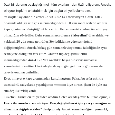
özel bir durumu paylaştığım için tüm okurlarımdan özür diliyorum. Ancak,
bireysel tepkimi anlatabilmek için başka bir yol bulamadım.
Yaklaşık 8 ay önce bir Vestel 22 Vh 3002 LCD televizyon aldım. Yatak
odasında olduğu için çok izlenmediğinden 5-10 gün sonra seslerin ara sıra
kapı gıcırtısına dönüştüğünü fark ettim. Hemen servisi aradım, önce bir şey
olmadığını söylediler. Daha sonra ısrarcı olunca
?izleyelim?
diye aldılar ve
yaklaşık 20 gün sonra getirdiler. Söylediklerine göre ses tüpünü
değiştirmişlerdi. Ancak, birkaç gün sonra televizyonumu izlediğimde aynı
sesin yine olduğunu fark ettim. Onların tüp değiştirdiklerine
inanmadığımdan 444 4 123?ten özellikle başka bir servis numarası
vermelerini rica ettim. O arkadaşlar da aynı gün geldiler. 5 gün sonra da
televizyonumu getirdiler.
Evet, nihayet o kapı gıcırtısından kurtulmuştum. Fakat, bu sefer eski tip
transistörlü radyolarda yaşadığımız rrrrrrrrrrrr diye bir ses, (hem de öyle ara
sıra değil sürekli) vardı.
Tüketici Hizmetleri?ni yeniden aradım. Gelen arkadaş evde bulunan eşime,
?
Evet cihazınızda arıza sürüyor. Ben, değiştirilmesi için yazı yazacağım ve
cihazınızı değiştirecekler"
deyip gitmiş. Ancak, sonradan öğreniyorum ki,