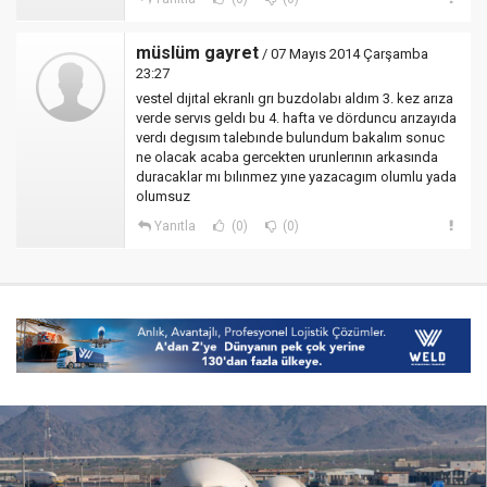
müslüm gayret
/ 07 Mayıs 2014 Çarşamba
23:27
vestel dıjıtal ekranlı grı buzdolabı aldım 3. kez arıza
verde servıs geldı bu 4. hafta ve dörduncu arızayıda
verdı degısım talebınde bulundum bakalım sonuc
ne olacak acaba gercekten urunlerının arkasında
duracaklar mı bılınmez yıne yazacagım olumlu yada
olumsuz
Yanıtla
(0)
(0)