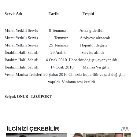
Servis Adı
Tarihi
Tespiti
Murat Yetkili Servis
8 Temmuz
Arıza giderildi
Murat Yetkili Servis
11 Temmuz
Atölyeye alınacak
Murat Yetkili Servis
25 Temmuz
Hoparlör değişti
İbrahim Halil Sabırlı
29 Aralık
Servise alındı
İbrahim Halil Sabırlı
4 Ocak 2010
Hoparlör değişti, ayar yapıldı
İbrahim Halil Sabırlı
14 Ocak 2010
Manisa?ya gitti
Vestel Manisa Tesisleri
20 Şubat 2010 Cihazda hoparllör ve şasi değişimi
yapıldı. Vınlama sesi kesildi.
Selçuk ONUR - LOJİPORT