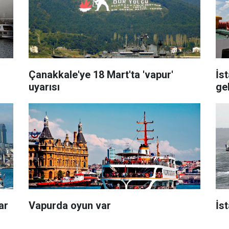
Çanakkale'ye 18 Mart'ta 'vapur'
İs
uyarısı
ge
ar
Vapurda oyun var
İs