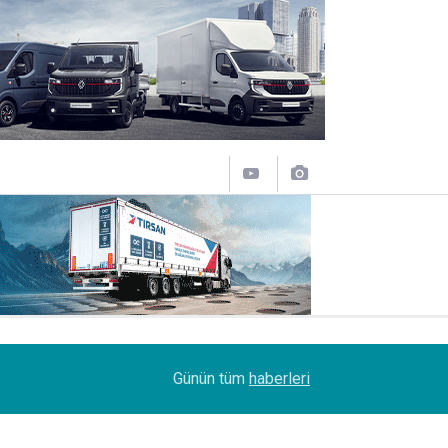
14:19
MAXUS modelleri Ağustos’a özel 1.199.000 TL’d
Günün tüm
haberleri