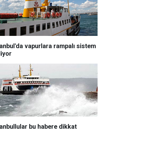
tanbul'da vapurlara rampalı sistem
liyor
tanbullular bu habere dikkat