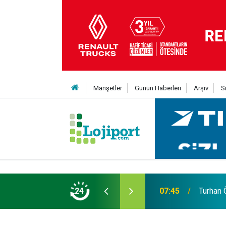
Manşetler
Günün Haberleri
Arşiv
S
07:45
Turhan 
24
14:58
Tırsan, 