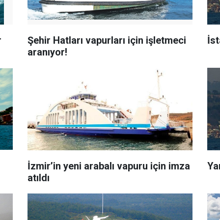
r
Şehir Hatları vapurları için işletmeci
İs
aranıyor!
İzmir’in yeni arabalı vapuru için imza
Yar
atıldı