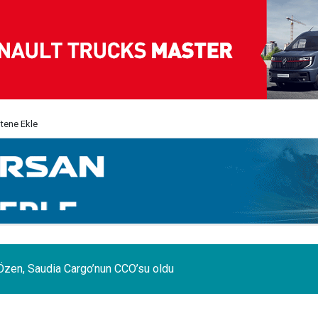
itene Ekle
Özen, Saudia Cargo’nun CCO’su oldu
Ar-Ge gücüyle Avrupa devler liginin ilk 3'ü arasında