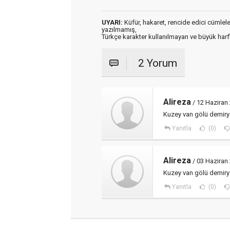
UYARI:
Küfür, hakaret, rencide edici cümleler 
yazılmamış,
Türkçe karakter kullanılmayan ve büyük har
2 Yorum
Alireza
/ 12 Haziran
Kuzey van gölü demiryo
Yanıtla
(0)
Alireza
/ 03 Haziran
Kuzey van gölü demiryo
Yanıtla
(0)