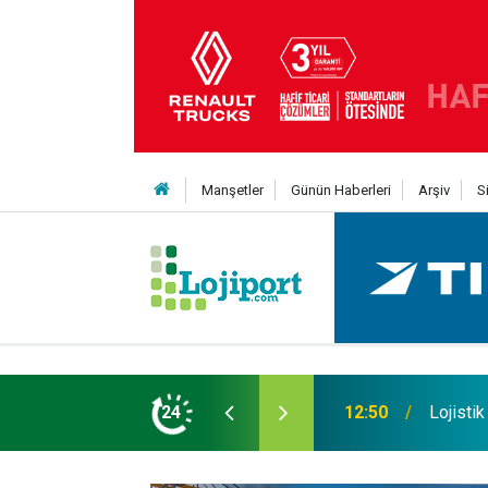
Manşetler
Günün Haberleri
Arşiv
S
an Yıldıran vefat etti
24
11:43
SOCAR T