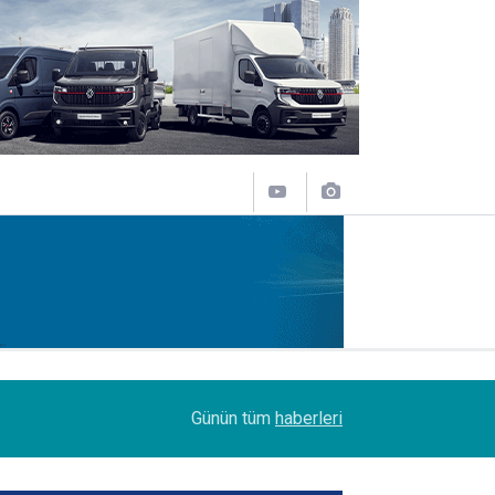
11:31
Sakarya'da Şoförlere Uyuşturucu Testi Zorunlulu
Günün tüm
haberleri