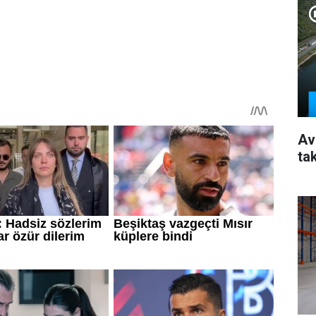
Av
ta