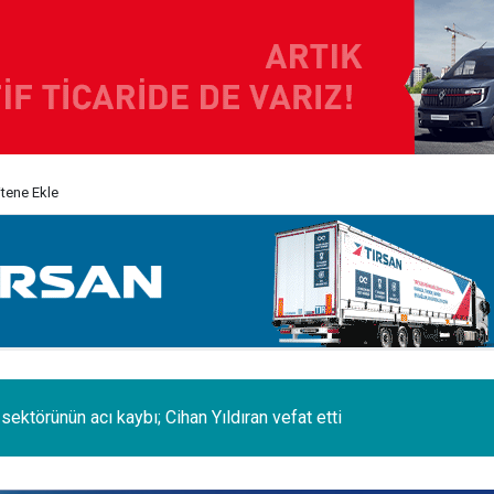
itene Ekle
erminal de, MSC Tiger Servisi'nin uğrak limanlarına katıldı