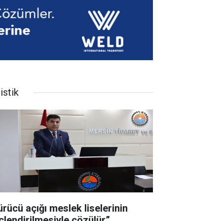
istik
ürücü açığı meslek liselerinin
çlendirilmesiyle çözülür”