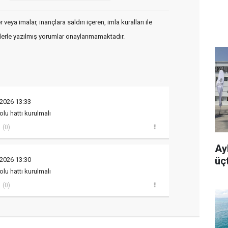
veya imalar, inançlara saldırı içeren, imla kuralları ile
flerle yazılmış yorumlar onaylanmamaktadır.
 2026 13:33
lu hattı kurulmalı
(0)
Ayb
üç
 2026 13:30
lu hattı kurulmalı
(0)