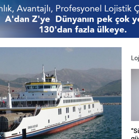
Loj
“S
gü