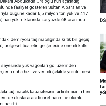
 Bakanı Abdulkadir Uraloğlu'nun açıkladığı
ölü'nde faaliyet gösteren Sultan Alparslan ve
otlarıyla bugüne kadar 6,5 milyon ton yük ve 417
aşınan yük miktarında ise yüzde 68 oranında
DS
ındaki demiryolu taşımacılığında kritik bir geçiş
ü, bölgesel ticaretin gelişmesine önemli katkı
.
ı sayesinde yük vagonları göl üzerinden
reçlerin daha hızlı ve verimli şekilde yürütülmesi
Ma
fa
ndeki taşımacılık kapasitesinin artırılmasının hem
yö
em de uluslararası ticaret hacmine olumlu
 belirtti.