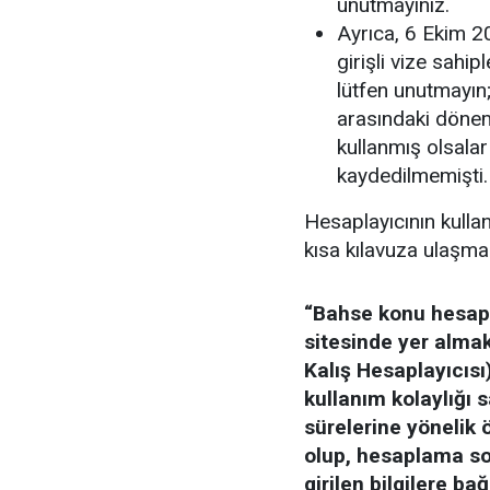
unutmayınız.
Ayrıca, 6 Ekim 20
girişli vize sahip
lütfen unutmayın;
arasındaki dönemd
kullanmış olsalar
kaydedilmemişti.
Hesaplayıcının kulla
kısa kılavuza ulaşma
“Bahse konu hesapl
sitesinde yer almak
Kalış Hesaplayıcısı)
kullanım kolaylığı 
sürelerine yönelik 
olup, hesaplama so
girilen bilgilere ba