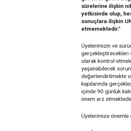
sürelerine ilişkin 
yetkisinde olup, h
sonuçlara ilişkin U
etmemektedir."
Üyelerimizin ve sürü
gerçekleştirecekleri 
olarak kontrol etmele
yaşanabilecek sorunl
değerlendirilmekte o
kapılarında gerçekle
içinde 90 günlük kal
önem arz etmektedir
Üyelerimize önemle 