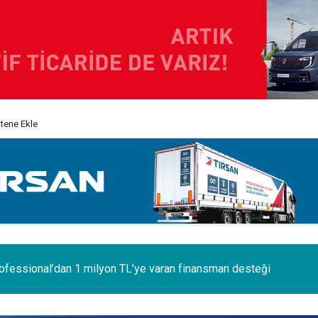
itene Ekle
 ilk Renault Trucks Master Red EDITION'ı ÖKN Lojistik filosunda