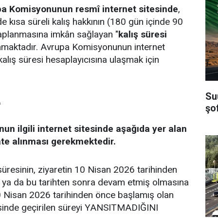
a Komisyonunun resmî internet sitesinde
,
 kısa süreli kalış hakkının (180 gün içinde 90
saplanmasına imkân sağlayan "
kalış süresi
maktadır. Avrupa Komisyonunun internet
kalış süresi hesaplayıcısına ulaşmak için
Su
A
şof
n ilgili internet sitesinde aşağıda yer alan
ate alınması gerekmektedir.
ş süresinin, ziyaretin 10 Nisan 2026 tarihinden
 ya da bu tarihten sonra devam etmiş olmasına
0 Nisan 2026 tarihinden önce başlamış olan
inde geçirilen süreyi YANSITMADIĞINI