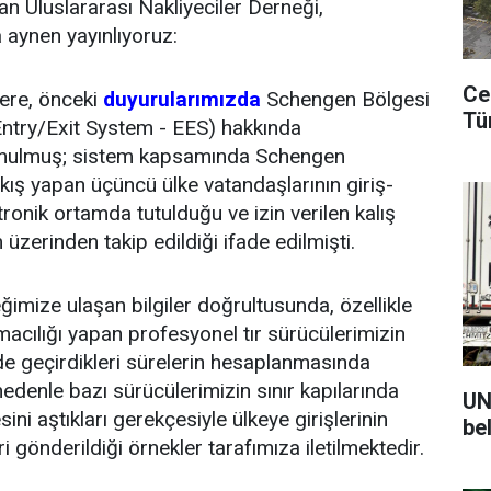
an Uluslararası Nakliyeciler Derneği,
 aynen yayınlıyoruz:
Ce
ere, önceki
duyurularımızda
Schengen Bölgesi
Tü
(Entry/Exit System - EES) hakkında
lunulmuş; sistem kapsamında Schengen
ıkış yapan üçüncü ülke vatandaşlarının giriş-
ktronik ortamda tutulduğu ve izin verilen kalış
 üzerinden takip edildiği ifade edilmişti.
mize ulaşan bilgiler doğrultusunda, özellikle
macılığı yapan profesyonel tır sürücülerimizin
e geçirdikleri sürelerin hesaplanmasında
edenle bazı sürücülerimizin sınır kapılarında
UN
esini aştıkları gerekçesiyle ülkeye girişlerinin
be
i gönderildiği örnekler tarafımıza iletilmektedir.