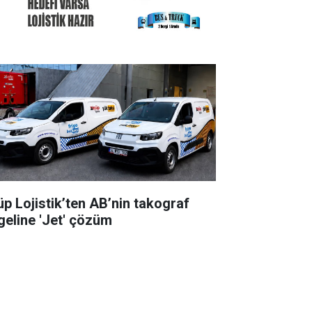
üp Lojistik’ten AB’nin takograf
geline 'Jet' çözüm