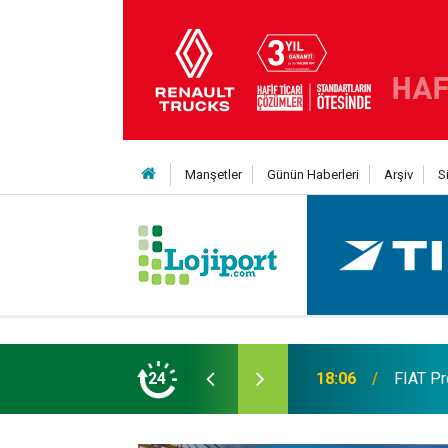
Manşetler
Günün Haberleri
Arşiv
S
 TL’ye varan finansman desteği
24
17:57
Ege'nin