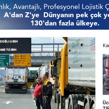
Ka
Üc
TI