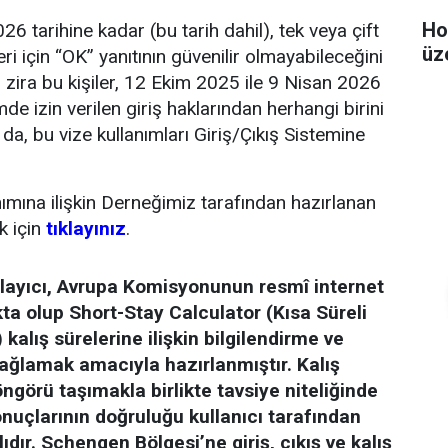
Ho
26 tarihine kadar (bu tarih dahil), tek veya çift
üz
leri için “OK” yanıtının güvenilir olmayabileceğini
 zira bu kişiler, 12 Ekim 2025 ile 9 Nisan 2026
e izin verilen giriş haklarından herhangi birini
 da, bu vize kullanımları Giriş/Çıkış Sistemine
nımına ilişkin Derneğimiz tarafından hazırlanan
k için
tıklayınız
.
ayıcı, Avrupa Komisyonunun resmî internet
ta olup Short-Stay Calculator (Kısa Süreli
 kalış sürelerine ilişkin bilgilendirme ve
sağlamak amacıyla hazırlanmıştır. Kalış
öngörü taşımakla birlikte tavsiye niteliğinde
nuçlarının doğruluğu kullanıcı tarafından
ğlıdır. Schengen Bölgesi’ne giriş, çıkış ve kalış