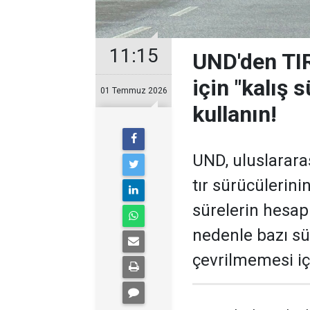
11:15
UND'den TI
için "kalış 
01 Temmuz 2026
kullanın!
UND, uluslarara
tır sürücülerin
sürelerin hesap
nedenle bazı sü
çevrilmemesi iç