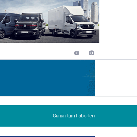
08:51
DSV Türkiye’de bayrak değişimi
Günün tüm
haberleri