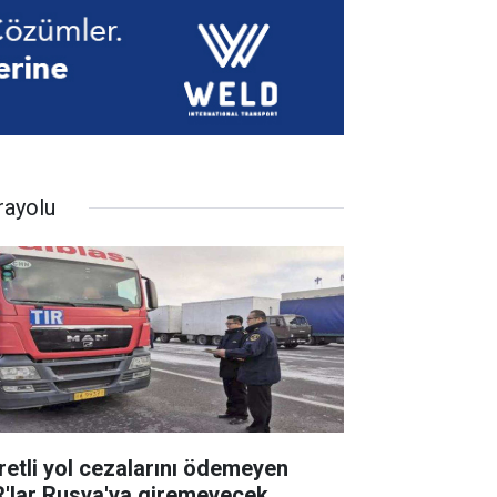
rayolu
retli yol cezalarını ödemeyen
R'lar Rusya'ya giremeyecek