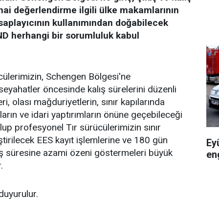
nihai değerlendirme ilgili ülke makamlarının
esaplayıcının kullanımından doğabilecek
ND herhangi bir sorumluluk kabul
cülerimizin, Schengen Bölgesi'ne
seyahatler öncesinde kalış sürelerini düzenli
ri, olası mağduriyetlerin, sınır kapılarında
arın ve idari yaptırımların önüne geçebileceği
lup profesyonel Tır sürücülerimizin sınır
ştirilecek EES kayıt işlemlerine ve 180 gün
Ey
ış süresine azami özeni göstermeleri büyük
en
.
duyurulur.