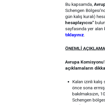
Bu kapsamda,
Avrup
Schengen Bölgesi'nde
gün kalış kuralı) he
hesaplayıcısı"
bulun
sayfasında yer alan 
tıklayınız
.
ÖNEMLİ AÇIKLAM
Avrupa Komisyonu'nu
açıklamaların dikk
Kalan izinli kalı
önce sona ermiş
bakılmaksızın, 1
Schengen bölges